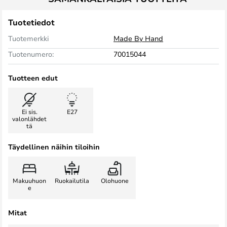
Tuotetiedot
Tuotemerkki
Made By Hand
Tuotenumero:
70015044
Tuotteen edut
Ei sis.
E27
valonlähdet
tä
Täydellinen näihin tiloihin
Makuuhuon
Ruokailutila
Olohuone
e
Mitat