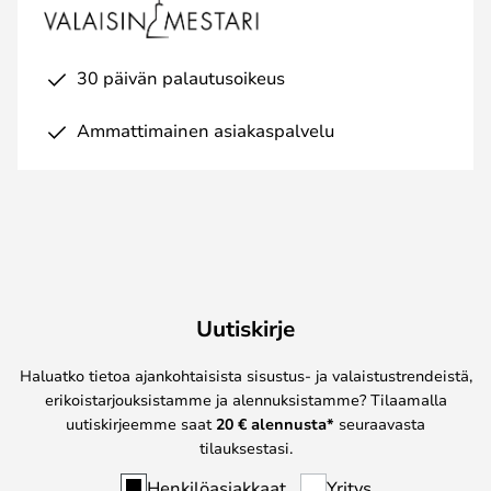
30 päivän palautusoikeus
Ammattimainen asiakaspalvelu
Uutiskirje
Haluatko tietoa ajankohtaisista sisustus- ja valaistustrendeistä,
erikoistarjouksistamme ja alennuksistamme? Tilaamalla
uutiskirjeemme saat
20 € alennusta*
seuraavasta
tilauksestasi.
Henkilöasiakkaat
Yritys