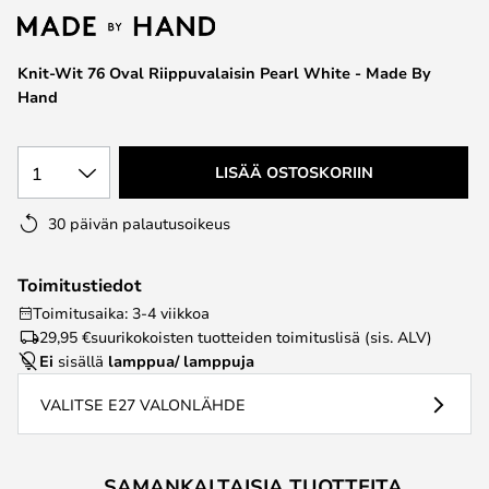
the
images
Knit-Wit 76 Oval Riippuvalaisin Pearl White - Made By
gallery
Hand
1
LISÄÄ OSTOSKORIIN
30 päivän palautusoikeus
Toimitustiedot
Toimitusaika: 3-4 viikkoa
29,95 €
suurikokoisten tuotteiden toimituslisä (sis. ALV)
Ei
sisällä
lamppua/ lamppuja
VALITSE E27 VALONLÄHDE
SAMANKALTAISIA TUOTTEITA