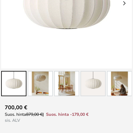
Skip
700,00 €
to
Suos. hinta -179,00 €
Suos. hinta
879,00 €
the
sis. ALV
beginning
of