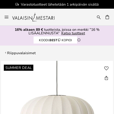
Varastotuotteet lähetetään 1 arkipäivän sisällä
Skip
to
Content
16% alkaen 89 €
tuotteista, joissa on merkki ”16 %
LISÄALENNUSTA”
Katso tuotteet
KOODI:
BEST
KOPIOI
Riippuvalaisimet
Skip
SUMMER DEAL
to
the
end
of
the
images
gallery