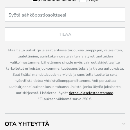
TILAA
Tilaamalla uutiskirje ja saat erilaisia tarjouksia lamppujen, valaisinten,
tuulettimien, aurinkokennovalaisinten ja älykotituotteiden
valikoimastamme. Lähetämme sinulle myös vain uutiskirjetilaajille
tarkoitetut erikoistarjouksemme, tuotesuosituksia ja tietoa uutuuksista.
Saat lisäksi mahdollisuuden arvioida ja suositella tuotteita sekä
hyödyllistä tietoa yhteistyökumppaneiltamme. Voit peruuttaa
uutiskirjeen tilauksen koska tahansa linkistä, jonka löydät jokaisesta
uutiskirjeestä. Lisätietoa löydät
tietosuojaselosteestamme
.
*Tilauksen vähimmäisarvo 250 €.
OTA YHTEYTTÄ