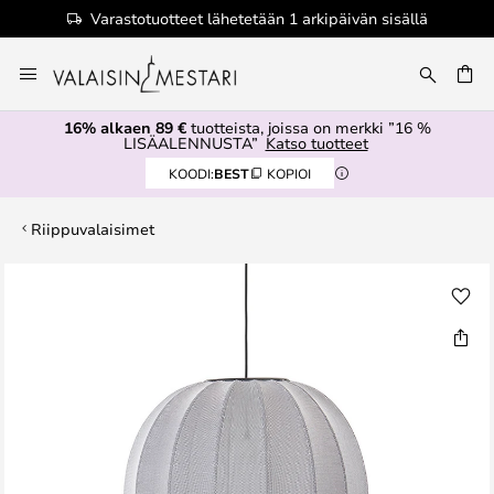
Varastotuotteet lähetetään 1 arkipäivän sisällä
Skip
to
Content
16% alkaen 89 €
tuotteista, joissa on merkki ”16 %
LISÄALENNUSTA”
Katso tuotteet
KOODI:
BEST
KOPIOI
Riippuvalaisimet
Skip
to
the
end
of
the
images
gallery