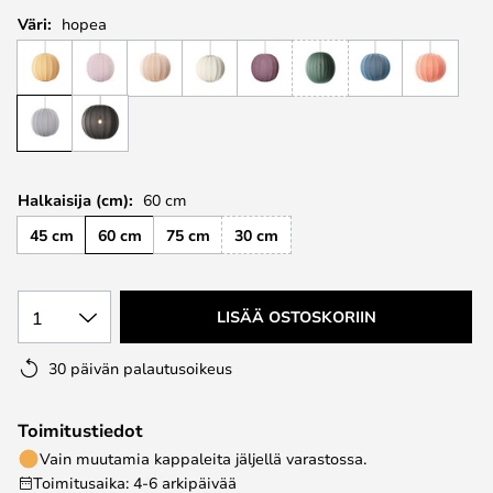
Väri:
hopea
Halkaisija (cm):
60 cm
45 cm
60 cm
75 cm
30 cm
1
LISÄÄ OSTOSKORIIN
30 päivän palautusoikeus
Toimitustiedot
Vain muutamia kappaleita jäljellä varastossa.
Toimitusaika: 4-6 arkipäivää