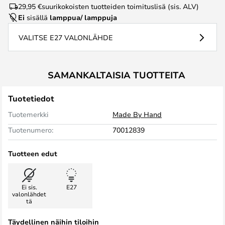
29,95 €
suurikokoisten tuotteiden toimituslisä (sis. ALV)
Ei
sisällä
lamppua/ lamppuja
VALITSE E27 VALONLÄHDE
SAMANKALTAISIA TUOTTEITA
Tuotetiedot
Tuotemerkki
Made By Hand
Tuotenumero:
70012839
Tuotteen edut
Ei sis.
E27
valonlähdet
tä
Täydellinen näihin tiloihin