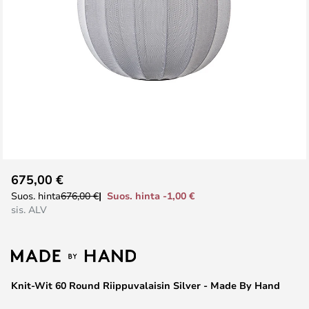
Skip
675,00 €
to
Suos. hinta -1,00 €
Suos. hinta
676,00 €
the
sis. ALV
beginning
of
the
images
Knit-Wit 60 Round Riippuvalaisin Silver - Made By Hand
gallery