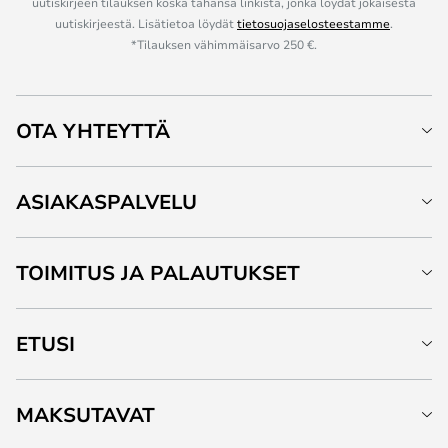
uutiskirjeen tilauksen koska tahansa linkistä, jonka löydät jokaisesta
uutiskirjeestä. Lisätietoa löydät
tietosuojaselosteestamme
.
*Tilauksen vähimmäisarvo 250 €.
OTA YHTEYTTÄ
ASIAKASPALVELU
TOIMITUS JA PALAUTUKSET
ETUSI
MAKSUTAVAT