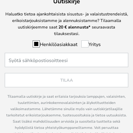
Uutiskirje
Haluatko tietoa ajankohtaisista sisustus- ja valaistustrendeistä,
erikoistarjouksistamme ja alennuksistamme? Tilaamalla
uutiskirjeemme saat
20 € alennusta*
seuraavasta
tilauksestasi.
Henkilöasiakkaat
Yritys
TILAA
Tilaamalla uutiskirje ja saat erilaisia tarjouksia lamppujen, valaisinten,
tuulettimien, aurinkokennovalaisinten ja älykotituotteiden
valikoimastamme. Lähetämme sinulle myös vain uutiskirjetilaajille
tarkoitetut erikoistarjouksemme, tuotesuosituksia ja tietoa uutuuksista.
Saat lisäksi mahdollisuuden arvioida ja suositella tuotteita sekä
hyödyllistä tietoa yhteistyökumppaneiltamme. Voit peruuttaa