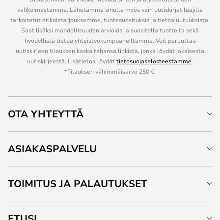
valikoimastamme. Lähetämme sinulle myös vain uutiskirjetilaajille
tarkoitetut erikoistarjouksemme, tuotesuosituksia ja tietoa uutuuksista.
Saat lisäksi mahdollisuuden arvioida ja suositella tuotteita sekä
hyödyllistä tietoa yhteistyökumppaneiltamme. Voit peruuttaa
uutiskirjeen tilauksen koska tahansa linkistä, jonka löydät jokaisesta
uutiskirjeestä. Lisätietoa löydät
tietosuojaselosteestamme
.
*Tilauksen vähimmäisarvo 250 €.
OTA YHTEYTTÄ
ASIAKASPALVELU
TOIMITUS JA PALAUTUKSET
ETUSI