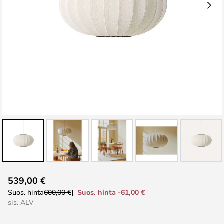
Skip
539,00 €
to
Suos. hinta -61,00 €
Suos. hinta
600,00 €
the
sis. ALV
beginning
of