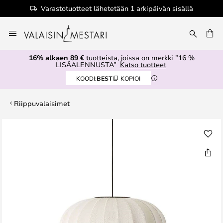
Varastotuotteet lähetetään 1 arkipäivän sisällä
Skip
to
Content
16% alkaen 89 €
tuotteista, joissa on merkki ”16 %
LISÄALENNUSTA”
Katso tuotteet
KOODI:
BEST
KOPIOI
Riippuvalaisimet
Skip
to
the
end
of
the
images
gallery