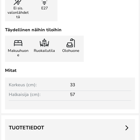
Ei sis.
E27
valonlähdet
tä
Täydellinen näihin tiloihin
Makuuhuon
Ruokailutila
Olohuone
e
Mitat
Korkeus (cm):
33
Halkaisija (cm):
57
TUOTETIEDOT