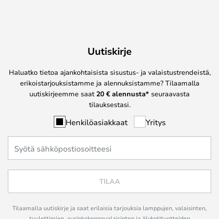
Uutiskirje
Haluatko tietoa ajankohtaisista sisustus- ja valaistustrendeistä,
erikoistarjouksistamme ja alennuksistamme? Tilaamalla
uutiskirjeemme saat
20 € alennusta*
seuraavasta
tilauksestasi.
Henkilöasiakkaat
Yritys
TILAA
Tilaamalla uutiskirje ja saat erilaisia tarjouksia lamppujen, valaisinten,
tuulettimien, aurinkokennovalaisinten ja älykotituotteiden