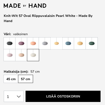
the
images
Knit-Wit 57 Oval Riippuvalaisin Pearl White - Made By
gallery
Hand
Väri:
valkoinen
Halkaisija (cm):
57 cm
45 cm
57 cm
1
LISÄÄ OSTOSKORIIN