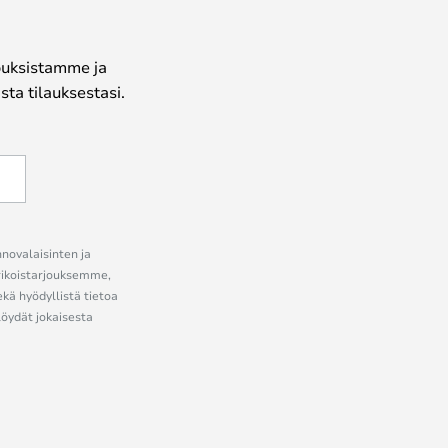
jouksistamme ja
ta tilauksestasi.
nnovalaisinten ja
erikoistarjouksemme,
ekä hyödyllistä tietoa
löydät jokaisesta