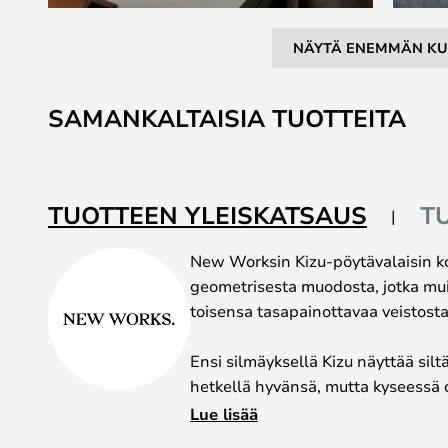
NÄYTÄ ENEMMÄN KU
Skip
to
SAMANKALTAISIA TUOTTEITA
the
beginning
of
the
TUOTTEEN YLEISKATSAUS
T
images
gallery
New Worksin Kizu-pöytävalaisin k
geometrisesta muodosta, jotka m
toisensa tasapainottavaa veistosta 
Ensi silmäyksellä Kizu näyttää siltä
hetkellä hyvänsä, mutta kyseessä on 
kiehtovan ja herättää katsojan mie
Lue lisää
tyylikäs, ja siinä on mustasta marmo