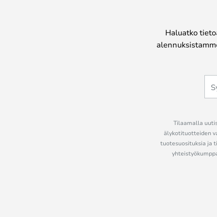
Haluatko tieto
alennuksistamme
Tilaamalla uutis
älykotituotteiden v
tuotesuosituksia ja t
yhteistyökumppan