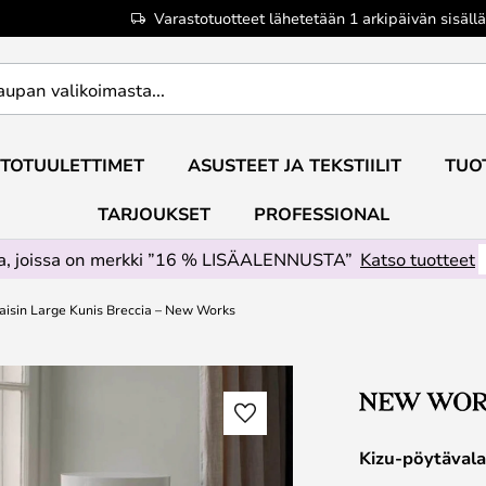
Varastotuotteet lähetetään 1 arkipäivän sisällä
TOTUULETTIMET
ASUSTEET JA TEKSTIILIT
TUO
TARJOUKSET
PROFESSIONAL
ta, joissa on merkki ”16 % LISÄALENNUSTA”
Katso tuotteet
aisin Large Kunis Breccia – New Works
Kizu-pöytävala