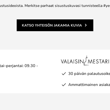
ustusideoista. Merkitse parhaat sisustuskuvasi tunnisteella #ye
KATSO YHTEISÖN JAKAMIA KUVIA
ai–perjantai: 09.30 -
30 päivän palautusoik
Ammattimainen asiaka