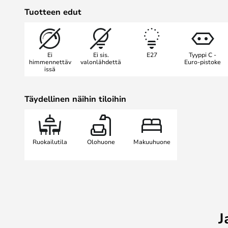
valmistettu lampunvarjostin.
Tuotteen edut
Huomio! Kizu-pöytävalaisimessa on 
Aikaisempi malli (ennen helmikuut
Ei
Ei sis.
E27
Tyyppi C -
himmennnin kanssa, eikä sitä ole e
himmennettäv
valonlähdettä
Euro-pistoke
issä
.
Täydellinen näihin tiloihin
Ruokailutila
Olohuone
Makuuhuone
J