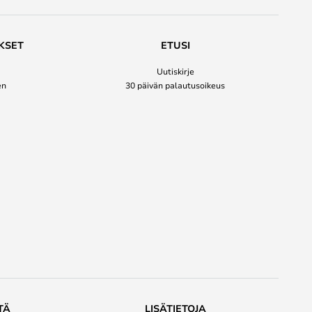
KSET
ETUSI
Uutiskirje
en
30 päivän palautusoikeus
TÄ
LISÄTIETOJA