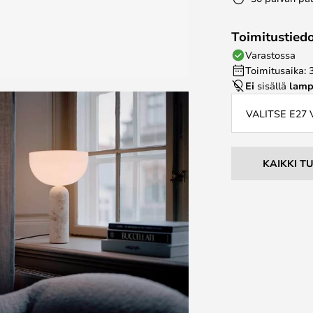
Toimitustied
Varastossa
Toimitusaika: 
Ei
sisällä
lamp
VALITSE E27
KAIKKI T