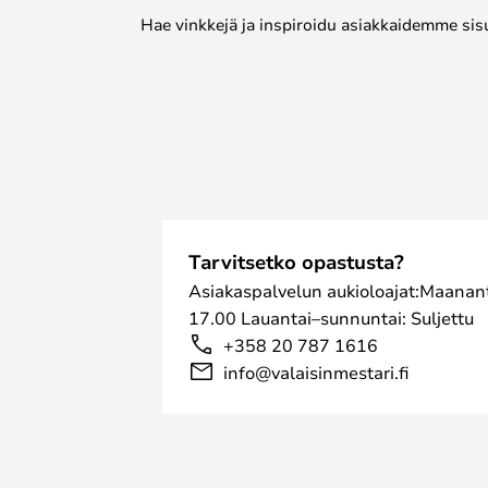
Hae vinkkejä ja inspiroidu asiakkaidemme sis
Tarvitsetko opastusta?
Asiakaspalvelun aukioloajat:Maanant
17.00 Lauantai–sunnuntai: Suljettu
+358 20 787 1616
info@valaisinmestari.fi