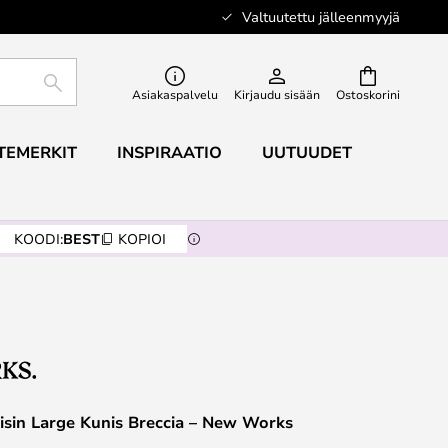
Valtuutettu jälleenmyyjä
ETSI
Asiakaspalvelu
Kirjaudu sisään
Ostoskorini
TEMERKIT
INSPIRAATIO
UUTUUDET
KOODI:
BEST
KOPIOI
isin Large Kunis Breccia – New Works