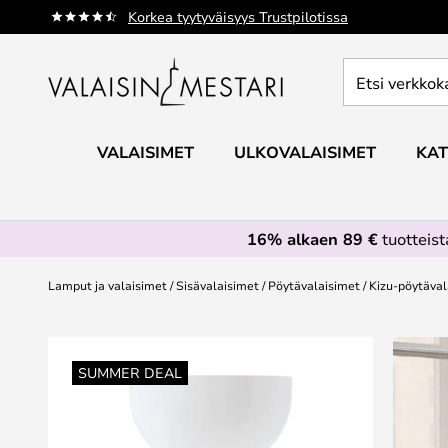
Skip
Korkea tyytyväisyys Trustpilotissa
to
Content
Etsi
verkkokaupan
valikoimasta...
VALAISIMET
ULKOVALAISIMET
KAT
16% alkaen 89 €
tuotteis
Lamput ja valaisimet
Sisävalaisimet
Pöytävalaisimet
Kizu-pöytäval
Skip
to
SUMMER DEAL
the
end