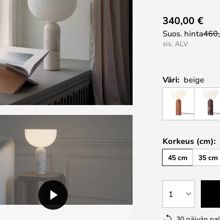
340,00 €
Suos. hinta
460
sis. ALV
Väri:
beige
Korkeus (cm):
45 cm
35 cm
1
30 päivän pa