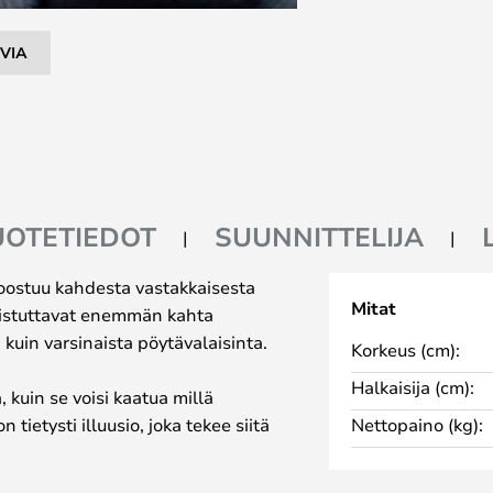
VIA
UOTETIEDOT
SUUNNITTELIJA
oostuu kahdesta vastakkaisesta
Mitat
uistuttavat enemmän kahta
kuin varsinaista pöytävalaisinta.
Korkeus (cm):
Halkaisija (cm):
, kuin se voisi kaatua millä
tietysti illuusio, joka tekee siitä
Nettopaino (kg):
lenkiinnon. Se on kaunis ja
rista ja valkoisesta akryylistä