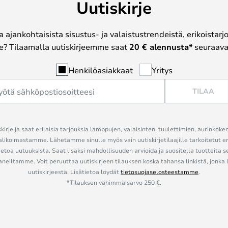
Uutiskirje
a ajankohtaisista sisustus- ja valaistustrendeistä, erikoistar
? Tilaamalla uutiskirjeemme saat
20 € alennusta*
seuraavas
Henkilöasiakkaat
Yritys
TILAA
kirje ja saat erilaisia tarjouksia lamppujen, valaisinten, tuulettimien, aurinkoke
alikoimastamme. Lähetämme sinulle myös vain uutiskirjetilaajille tarkoitetut 
ietoa uutuuksista. Saat lisäksi mahdollisuuden arvioida ja suositella tuotteita s
eiltamme. Voit peruuttaa uutiskirjeen tilauksen koska tahansa linkistä, jonka 
uutiskirjeestä. Lisätietoa löydät
tietosuojaselosteestamme
.
*Tilauksen vähimmäisarvo 250 €.