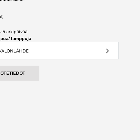
ot
3-5 arkipäivää
pua/ lamppuja
 VALONLÄHDE
UOTETIEDOT