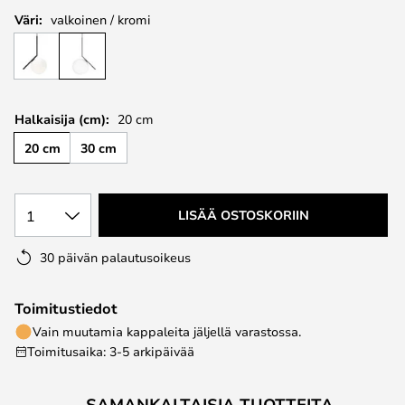
Väri:
valkoinen / kromi
Halkaisija (cm):
20 cm
20 cm
30 cm
1
LISÄÄ OSTOSKORIIN
30 päivän palautusoikeus
Toimitustiedot
Vain muutamia kappaleita jäljellä varastossa.
Toimitusaika: 3-5 arkipäivää
SAMANKALTAISIA TUOTTEITA