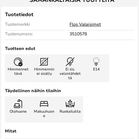
Tuotetiedot
Tuotemerkki
Flos Valaisimet
Tuotenumero:
3510578
Tuotteen edut
Himmennet
Himmennin
Ei sis.
E14
tävä
ei sisälly
valonlähdet
tä
Täydellinen näihin tiloihin
Olohuone
Makuuhuon
Ruokailutila
e
Mitat