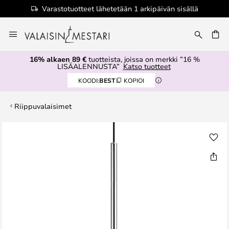
Varastotuotteet lähetetään 1 arkipäivän sisällä
Skip
to
Content
16% alkaen 89 €
tuotteista, joissa on merkki ”16 %
LISÄALENNUSTA”
Katso tuotteet
KOODI:
BEST
KOPIOI
Riippuvalaisimet
Skip
to
the
end
of
the
images
gallery