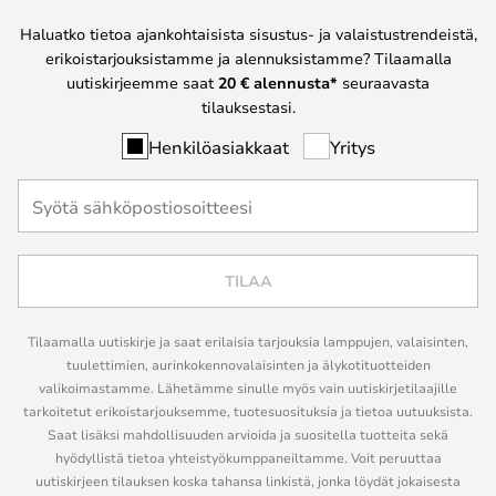
Haluatko tietoa ajankohtaisista sisustus- ja valaistustrendeistä,
erikoistarjouksistamme ja alennuksistamme? Tilaamalla
uutiskirjeemme saat
20 € alennusta*
seuraavasta
tilauksestasi.
Henkilöasiakkaat
Yritys
TILAA
Tilaamalla uutiskirje ja saat erilaisia tarjouksia lamppujen, valaisinten,
tuulettimien, aurinkokennovalaisinten ja älykotituotteiden
valikoimastamme. Lähetämme sinulle myös vain uutiskirjetilaajille
tarkoitetut erikoistarjouksemme, tuotesuosituksia ja tietoa uutuuksista.
Saat lisäksi mahdollisuuden arvioida ja suositella tuotteita sekä
hyödyllistä tietoa yhteistyökumppaneiltamme. Voit peruuttaa
uutiskirjeen tilauksen koska tahansa linkistä, jonka löydät jokaisesta