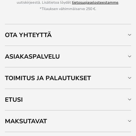
uutiskirjeestä. Lisätietoa löydät
tietosuojaselosteestamme
.
*Tilauksen vähimmäisarvo 250 €.
OTA YHTEYTTÄ
ASIAKASPALVELU
TOIMITUS JA PALAUTUKSET
ETUSI
MAKSUTAVAT