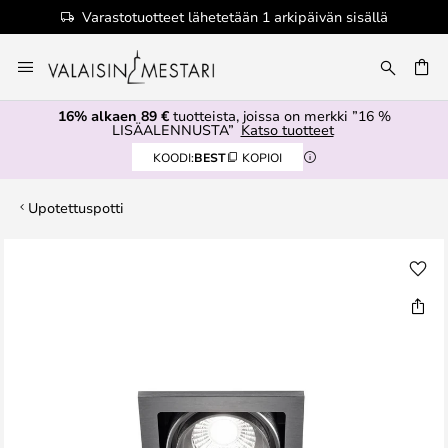
Varastotuotteet lähetetään 1 arkipäivän sisällä
Skip
to
Content
16% alkaen 89 €
tuotteista, joissa on merkki ”16 %
LISÄALENNUSTA”
Katso tuotteet
KOODI:
BEST
KOPIOI
Upotettuspotti
Skip
to
the
end
of
the
images
gallery