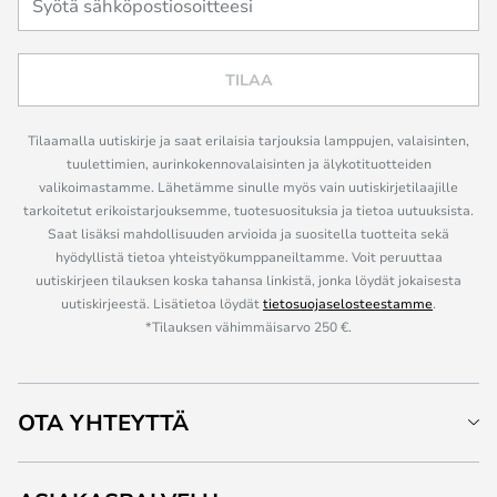
TILAA
Tilaamalla uutiskirje ja saat erilaisia tarjouksia lamppujen, valaisinten,
tuulettimien, aurinkokennovalaisinten ja älykotituotteiden
valikoimastamme. Lähetämme sinulle myös vain uutiskirjetilaajille
tarkoitetut erikoistarjouksemme, tuotesuosituksia ja tietoa uutuuksista.
Saat lisäksi mahdollisuuden arvioida ja suositella tuotteita sekä
hyödyllistä tietoa yhteistyökumppaneiltamme. Voit peruuttaa
uutiskirjeen tilauksen koska tahansa linkistä, jonka löydät jokaisesta
uutiskirjeestä. Lisätietoa löydät
tietosuojaselosteestamme
.
*Tilauksen vähimmäisarvo 250 €.
OTA YHTEYTTÄ