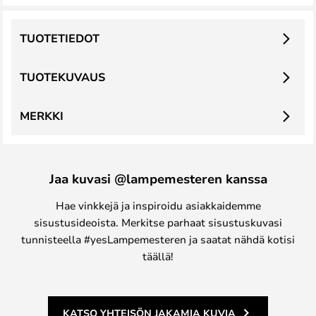
TUOTETIEDOT
TUOTEKUVAUS
MERKKI
Jaa kuvasi @lampemesteren kanssa
Hae vinkkejä ja inspiroidu asiakkaidemme
sisustusideoista. Merkitse parhaat sisustuskuvasi
tunnisteella #yesLampemesteren ja saatat nähdä kotisi
täällä!
KATSO YHTEISÖN JAKAMIA KUVIA