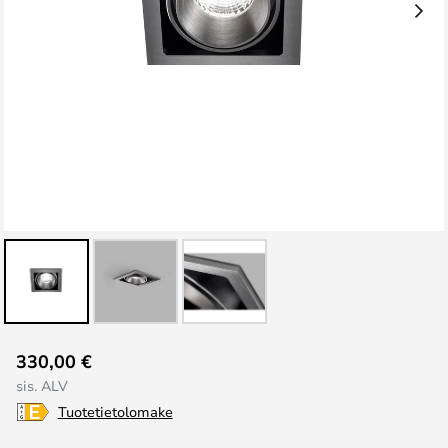
Skip
330,00 €
to
sis. ALV
the
Tuotetietolomake
beginning
of