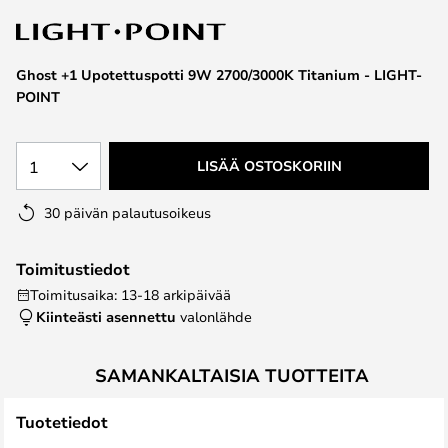
the
images
gallery
Ghost +1 Upotettuspotti 9W 2700/3000K Titanium - LIGHT-
POINT
1
LISÄÄ OSTOSKORIIN
30 päivän palautusoikeus
Toimitustiedot
Toimitusaika: 13-18 arkipäivää
Kiinteästi asennettu
valonlähde
SAMANKALTAISIA TUOTTEITA
Tuotetiedot