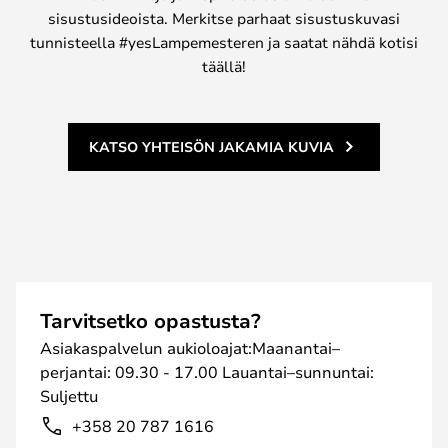
sisustusideoista. Merkitse parhaat sisustuskuvasi
tunnisteella #yesLampemesteren ja saatat nähdä kotisi
täällä!
KATSO YHTEISÖN JAKAMIA KUVIA
Tarvitsetko opastusta?
Asiakaspalvelun aukioloajat:Maanantai–
perjantai: 09.30 - 17.00 Lauantai–sunnuntai:
Suljettu
+358 20 787 1616