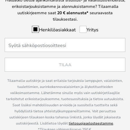
erikoistarjouksistamme ja alennuksistamme? Tilaamalla
uutiskirjeemme saat
20 € alennusta*
seuraavasta
tilauksestasi.
Henkilöasiakkaat
Yritys
TILAA
Tilaamalla uutiskirje ja saat erilaisia tarjouksia lamppujen, valaisinten,
tuulettimien, aurinkokennovalaisinten ja älykotituotteiden
valikoimastamme. Lähetämme sinulle myös vain uutiskirjetilaajille
tarkoitetut erikoistarjouksemme, tuotesuosituksia ja tietoa uutuuksista.
Saat lisäksi mahdollisuuden arvioida ja suositella tuotteita sekä
hyödyllistä tietoa yhteistyökumppaneiltamme. Voit peruuttaa
uutiskirjeen tilauksen koska tahansa linkistä, jonka löydät jokaisesta
uutiskirjeestä. Lisätietoa löydät
tietosuojaselosteestamme
.
*Tilauksen vähimmäisarvo 250 €.