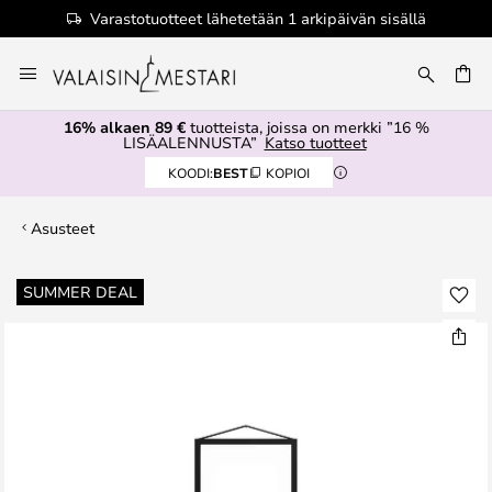
Varastotuotteet lähetetään 1 arkipäivän sisällä
Skip
to
Content
16% alkaen 89 €
tuotteista, joissa on merkki ”16 %
LISÄALENNUSTA”
Katso tuotteet
KOODI:
BEST
KOPIOI
Asusteet
Skip
SUMMER DEAL
to
the
end
of
the
images
gallery