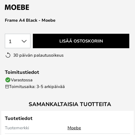
the
images
Frame A4 Black - Moebe
gallery
1
LISÄÄ OSTOSKORIIN
30 päivän palautusoikeus
Toimitustiedot
Varastossa
Toimitusaika: 3-5 arkipäivää
SAMANKALTAISIA TUOTTEITA
Tuotetiedot
Tuotemerkki
Moebe