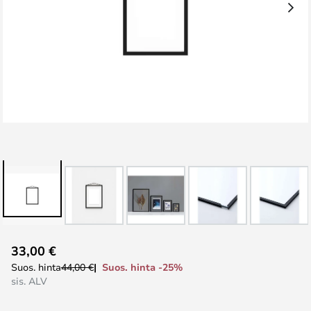
Skip
33,00 €
to
Suos. hinta -25%
Suos. hinta
44,00 €
the
sis. ALV
beginning
of