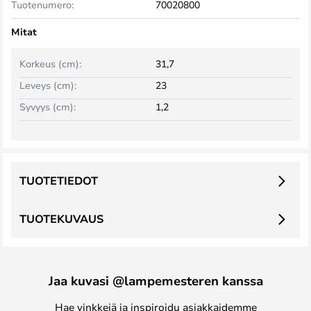
Tuotenumero:
70020800
Mitat
Korkeus (cm):
31,7
Leveys (cm):
23
Syvyys (cm):
1,2
TUOTETIEDOT
TUOTEKUVAUS
Jaa kuvasi @lampemesteren kanssa
Hae vinkkejä ja inspiroidu asiakkaidemme