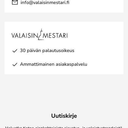
info@valaisinmestari.fi
30 päivän palautusoikeus
Ammattimainen asiakaspalvelu
Uutiskirje
Haluatko tietoa ajankohtaisista sisustus- ja valaistustrendeistä,