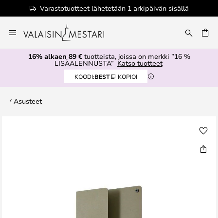
Varastotuotteet lähetetään 1 arkipäivän sisällä
Skip
to
Content
16% alkaen 89 €
tuotteista, joissa on merkki ”16 %
LISÄALENNUSTA”
Katso tuotteet
KOODI:
BEST
KOPIOI
Asusteet
Skip
to
the
end
of
the
images
gallery