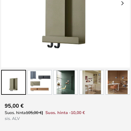
Skip
95,00 €
to
Suos. hinta -10,00 €
Suos. hinta
105,00 €
the
sis. ALV
beginning
of