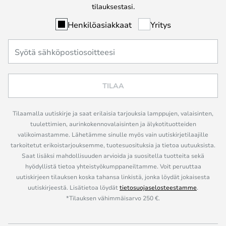
tilauksestasi.
Henkilöasiakkaat
Yritys
TILAA
Tilaamalla uutiskirje ja saat erilaisia tarjouksia lamppujen, valaisinten,
tuulettimien, aurinkokennovalaisinten ja älykotituotteiden
valikoimastamme. Lähetämme sinulle myös vain uutiskirjetilaajille
tarkoitetut erikoistarjouksemme, tuotesuosituksia ja tietoa uutuuksista.
Saat lisäksi mahdollisuuden arvioida ja suositella tuotteita sekä
hyödyllistä tietoa yhteistyökumppaneiltamme. Voit peruuttaa
uutiskirjeen tilauksen koska tahansa linkistä, jonka löydät jokaisesta
uutiskirjeestä. Lisätietoa löydät
tietosuojaselosteestamme
.
*Tilauksen vähimmäisarvo 250 €.