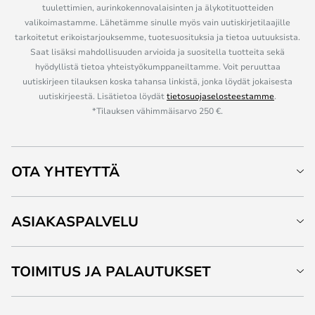
tuulettimien, aurinkokennovalaisinten ja älykotituotteiden
valikoimastamme. Lähetämme sinulle myös vain uutiskirjetilaajille
tarkoitetut erikoistarjouksemme, tuotesuosituksia ja tietoa uutuuksista.
Saat lisäksi mahdollisuuden arvioida ja suositella tuotteita sekä
hyödyllistä tietoa yhteistyökumppaneiltamme. Voit peruuttaa
uutiskirjeen tilauksen koska tahansa linkistä, jonka löydät jokaisesta
uutiskirjeestä. Lisätietoa löydät
tietosuojaselosteestamme
.
*Tilauksen vähimmäisarvo 250 €.
OTA YHTEYTTÄ
ASIAKASPALVELU
TOIMITUS JA PALAUTUKSET