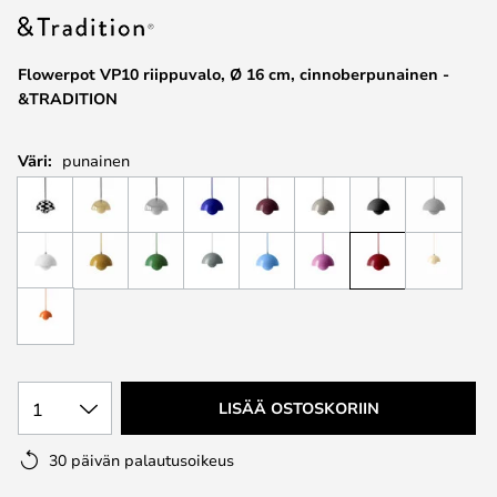
the
images
Flowerpot VP10 riippuvalo, Ø 16 cm, cinnoberpunainen -
gallery
&TRADITION
Väri:
punainen
1
LISÄÄ OSTOSKORIIN
30 päivän palautusoikeus