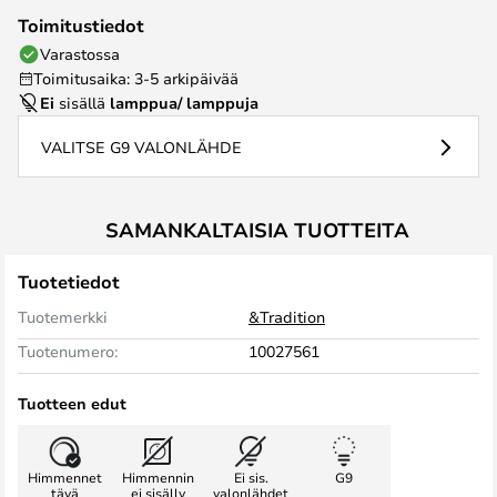
Toimitustiedot
Varastossa
Toimitusaika: 3-5 arkipäivää
Ei
sisällä
lamppua/ lamppuja
VALITSE G9 VALONLÄHDE
SAMANKALTAISIA TUOTTEITA
Tuotetiedot
Tuotemerkki
&Tradition
Tuotenumero:
10027561
Tuotteen edut
Himmennet
Himmennin
Ei sis.
G9
tävä
ei sisälly
valonlähdet