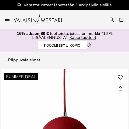
Varastotuotteet lähetetään 1 arkipäivän sisällä
Skip
to
Content
16% alkaen 89 €
tuotteista, joissa on merkki ”16 %
LISÄALENNUSTA”
Katso tuotteet
KOODI:
BEST
KOPIOI
Riippuvalaisimet
Skip
SUMMER DEAL
to
the
end
of
the
images
gallery