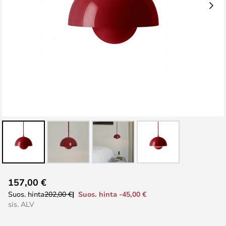
Skip
157,00 €
to
Suos. hinta -45,00 €
Suos. hinta
202,00 €
the
sis. ALV
beginning
of