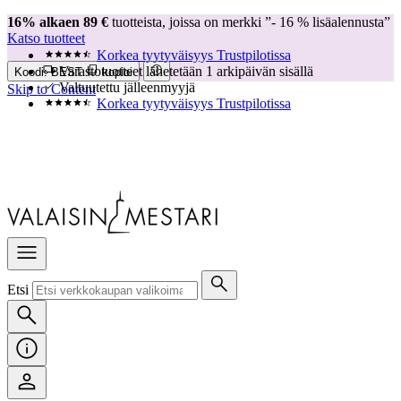
Varastotuotteet lähetetään 1 arkipäivän sisällä
16% alkaen 89 €
tuotteista, joissa on merkki ”- 16 % lisäalennusta”
Valtuutettu jälleenmyyjä
Katso tuotteet
Korkea tyytyväisyys Trustpilotissa
Koodi:
BEST
kopioi
Skip to Content
Etsi