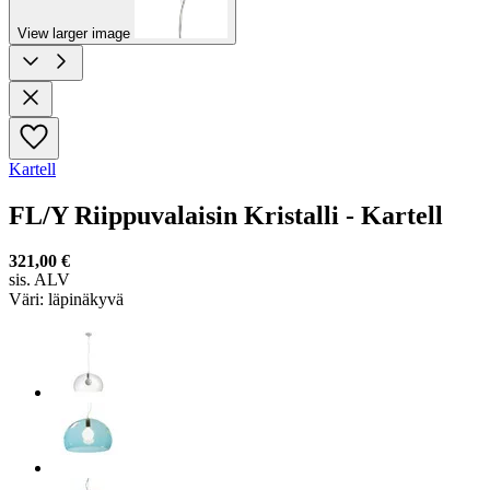
View larger image
Kartell
FL/Y Riippuvalaisin Kristalli - Kartell
321,00 €
sis. ALV
Väri:
läpinäkyvä