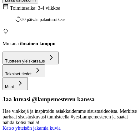
Lisää ostoskoriin
Toimitusaika: 3-4 viikkoa
30 päivän palautusoikeus
Mukana
ilmainen lamppu
Tuotteen yleiskatsaus
Tekniset tiedot
Mitat
Jaa kuvasi @lampemesteren kanssa
Hae vinkkejä ja inspiroidu asiakkaidemme sisustusideoista. Merkitse
parhaat sisustuskuvasi tunnisteella #yesLampemesteren ja saatat
nähdä kotisi täällä!
Katso yhteisön jakamia kuvia