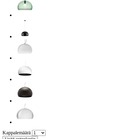
Kappalemäärä