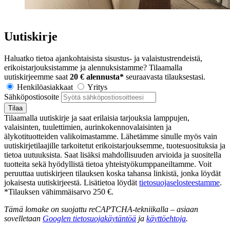
Uutiskirje
Haluatko tietoa ajankohtaisista sisustus- ja valaistustrendeistä,
erikoistarjouksistamme ja alennuksistamme? Tilaamalla
uutiskirjeemme saat
20 € alennusta*
seuraavasta tilauksestasi.
Henkilöasiakkaat
Yritys
Sähköpostiosoite
Tilaa
Tilaamalla uutiskirje ja saat erilaisia tarjouksia lamppujen,
valaisinten, tuulettimien, aurinkokennovalaisinten ja
älykotituotteiden valikoimastamme. Lähetämme sinulle myös vain
uutiskirjetilaajille tarkoitetut erikoistarjouksemme, tuotesuosituksia ja
tietoa uutuuksista. Saat lisäksi mahdollisuuden arvioida ja suositella
tuotteita sekä hyödyllistä tietoa yhteistyökumppaneiltamme. Voit
peruuttaa uutiskirjeen tilauksen koska tahansa linkistä, jonka löydät
jokaisesta uutiskirjeestä. Lisätietoa löydät
tietosuojaselosteestamme
.
*Tilauksen vähimmäisarvo 250 €.
Tämä lomake on suojattu reCAPTCHA-tekniikalla – asiaan
sovelletaan
Googlen tietosuojakäytäntöä
ja
käyttöehtoja
.