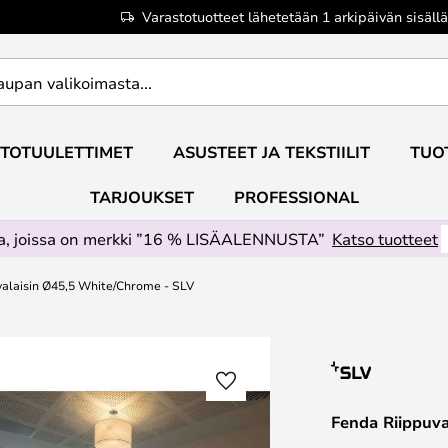
Varastotuotteet lähetetään 1 arkipäivän sisällä
TOTUULETTIMET
ASUSTEET JA TEKSTIILIT
TUO
TARJOUKSET
PROFESSIONAL
ta, joissa on merkki ”16 % LISÄALENNUSTA”
Katso tuotteet
valaisin Ø45,5 White/Chrome - SLV
Fenda Riippuv