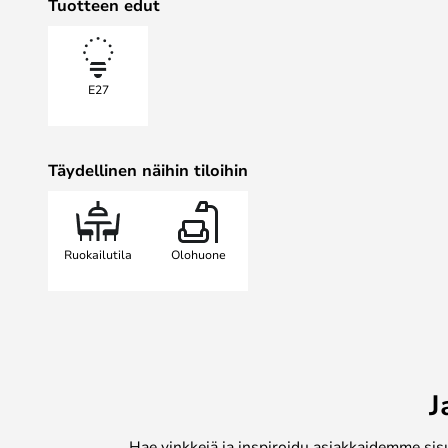
Tuotteen edut
ylelliseltä, vaan myös tuntuu ylellis
Käytä sitä olohuoneessa, kuten SLV 
keittiössä, makuuhuoneessa tai ete
E27
Täydellinen näihin tiloihin
Ruokailutila
Olohuone
J
Hae vinkkejä ja inspiroidu asiakkaidemme sis