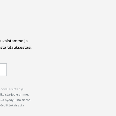
jouksistamme ja
ta tilauksestasi.
nnovalaisinten ja
erikoistarjouksemme,
ekä hyödyllistä tietoa
löydät jokaisesta