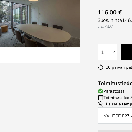
116,00 €
Suos. hinta
146
sis. ALV
1
30 päivän pa
Toimitustied
Varastossa
Toimitusaika: 
Ei
sisällä
lamp
VALITSE E27