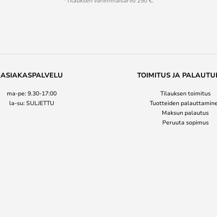
*Tilauksen vähimmäisarvo 250 €.
ASIAKASPALVELU
TOIMITUS JA PALAUTU
ma-pe: 9.30-17:00
Tilauksen toimitus
la-su: SULJETTU
Tuotteiden palauttamin
Maksun palautus
Peruuta sopimus