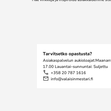
Tarvitsetko opastusta?
Asiakaspalvelun aukioloajat:Maanant
17.00 Lauantai–sunnuntai: Suljettu
+358 20 787 1616
info@valaisinmestari.fi