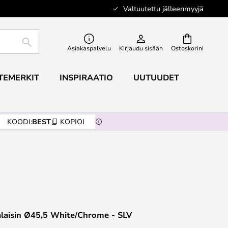
Valtuutettu jälleenmyyjä
ETSI
Asiakaspalvelu
Kirjaudu sisään
Ostoskorini
TEMERKIT
INSPIRAATIO
UUTUUDET
KOODI:
BEST
KOPIOI
alaisin Ø45,5 White/Chrome - SLV