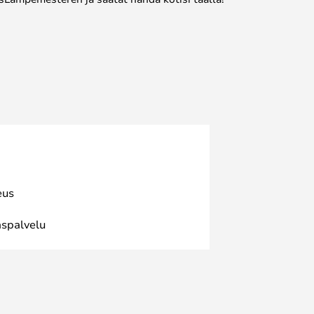
eus
spalvelu