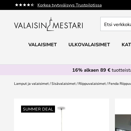
Skip
Korkea tyytyväisyys Trustpilotissa
to
Content
Etsi
verkkokaupan
valikoimasta...
VALAISIMET
ULKOVALAISIMET
KAT
16% alkaen 89 €
tuotteis
Lamput ja valaisimet
Sisävalaisimet
Riippuvalaisimet
Fenda Riippu
Skip
to
SUMMER DEAL
the
end