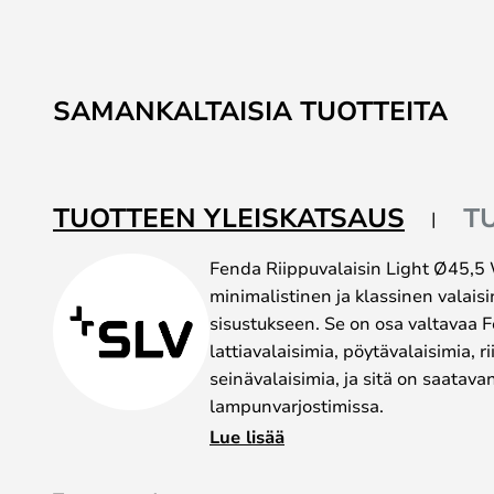
SAMANKALTAISIA TUOTTEITA
TUOTTEEN YLEISKATSAUS
T
Fenda Riippuvalaisin Light Ø45,5
minimalistinen ja klassinen valaisi
sisustukseen. Se on osa valtavaa 
lattiavalaisimia, pöytävalaisimia, r
seinävalaisimia, ja sitä on saatavan
lampunvarjostimissa.
Koko sarja on peräisin saksalaiselta
Lue lisää
korkeinta saksalaista laatua. Runk
siinä on tietty paino, minkä ansios