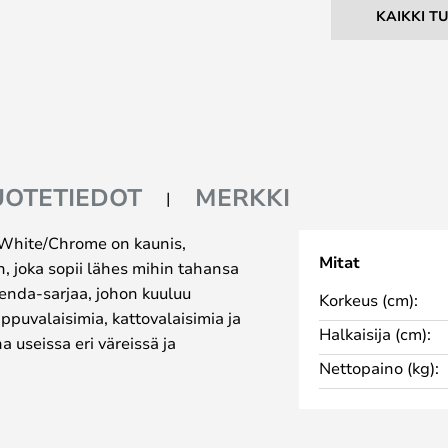
KAIKKI T
UOTETIEDOT
MERKKI
 White/Chrome on kaunis,
Mitat
n, joka sopii lähes mihin tahansa
Fenda-sarjaa, johon kuuluu
Korkeus (cm):
iippuvalaisimia, kattovalaisimia ja
Halkaisija (cm):
a useissa eri väreissä ja
Nettopaino (kg):
 SLV:ltä - ja se on valmistettu
o on valmistettu teräksestä ja
ta valaisin ei ainoastaan näytä