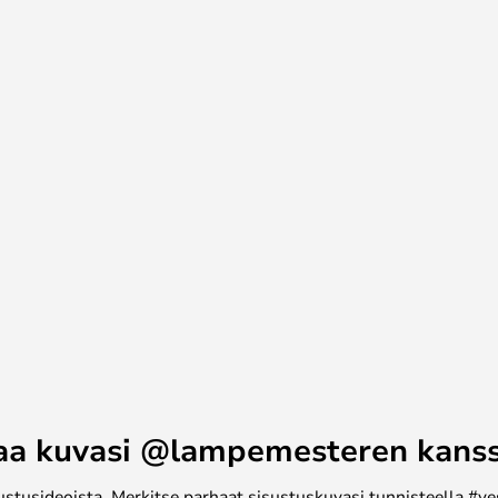
eltä, kun sitä liikutellaan.
suosittelee - tai toimistossa,
isessä.
aa kuvasi @lampemesteren kans
ustusideoista. Merkitse parhaat sisustuskuvasi tunnisteella #ye