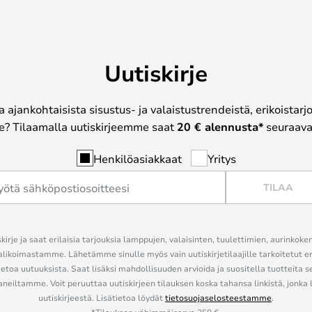
Uutiskirje
a ajankohtaisista sisustus- ja valaistustrendeistä, erikoistar
? Tilaamalla uutiskirjeemme saat
20 € alennusta*
seuraavas
Henkilöasiakkaat
Yritys
TILAA
kirje ja saat erilaisia tarjouksia lamppujen, valaisinten, tuulettimien, aurinkoke
alikoimastamme. Lähetämme sinulle myös vain uutiskirjetilaajille tarkoitetut 
ietoa uutuuksista. Saat lisäksi mahdollisuuden arvioida ja suositella tuotteita s
eiltamme. Voit peruuttaa uutiskirjeen tilauksen koska tahansa linkistä, jonka 
uutiskirjeestä. Lisätietoa löydät
tietosuojaselosteestamme
.