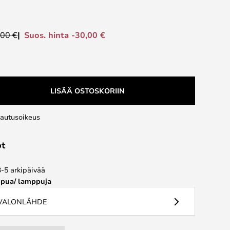
Suos. hinta -30,00 €
,00 €
LISÄÄ OSTOSKORIIN
lautusoikeus
ot
3-5 arkipäivää
pua/ lamppuja
 VALONLÄHDE