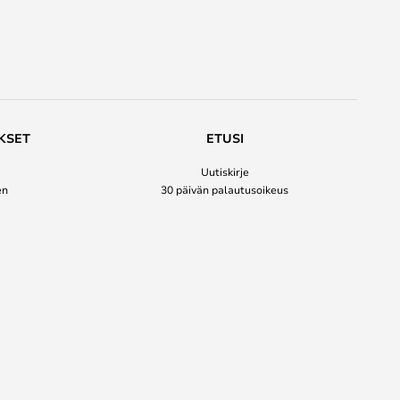
KSET
ETUSI
Uutiskirje
en
30 päivän palautusoikeus