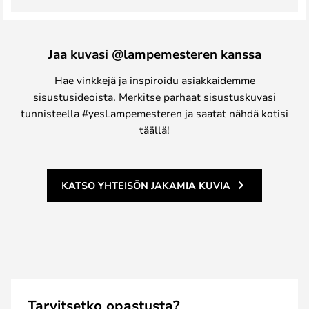
Jaa kuvasi @lampemesteren kanssa
Hae vinkkejä ja inspiroidu asiakkaidemme
sisustusideoista. Merkitse parhaat sisustuskuvasi
tunnisteella #yesLampemesteren ja saatat nähdä kotisi
täällä!
KATSO YHTEISÖN JAKAMIA KUVIA
Tarvitsetko opastusta?