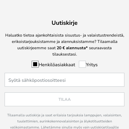
Uutiskirje
Haluatko tietoa ajankohtaisista sisustus- ja valaistustrendeistä,
erikoistarjouksistamme ja alennuksistamme? Tilaamalla
uutiskirjeemme saat
20 € alennusta*
seuraavasta
tilauksestasi.
Henkilöasiakkaat
Yritys
TILAA
Tilaamalla uutiskirje ja saat erilaisia tarjouksia lamppujen, valaisinten,
tuulettimien, aurinkokennovalaisinten ja älykotituotteiden
valikoimastamme. Lähetämme sinulle myös vain uutiskirjetilaajille