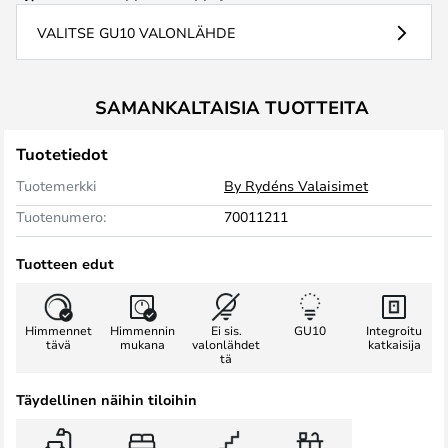
VALITSE GU10 VALONLÄHDE
SAMANKALTAISIA TUOTTEITA
Tuotetiedot
Tuotemerkki
By Rydéns Valaisimet
Tuotenumero:
70011211
Tuotteen edut
Himmennet
Himmennin
Ei sis.
GU10
Integroitu
tävä
mukana
valonlähdet
katkaisija
tä
Täydellinen näihin tiloihin