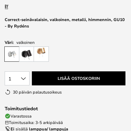
the
images
Correct-seinävalaisin, valkoinen, metalli, himmennin, GU10
gallery
- By Rydéns
Väri:
valkoinen
1
LISÄÄ OSTOSKORIIN
30 päivän palautusoikeus
Toimitustiedot
Varastossa
Toimitusaika: 3-5 arkipäivää
Ei
sisällä
lamppua/ lamppuja