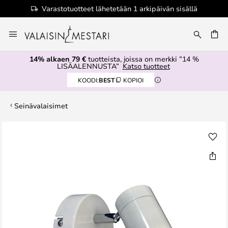
Varastotuotteet lähetetään 1 arkipäivän sisällä
Skip
to
Content
14% alkaen 79 €
tuotteista, joissa on merkki ”14 %
LISÄALENNUSTA”
Katso tuotteet
KOODI:
BEST
KOPIOI
Seinävalaisimet
Skip
to
the
end
of
the
images
gallery