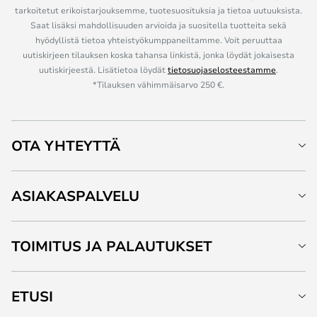
tarkoitetut erikoistarjouksemme, tuotesuosituksia ja tietoa uutuuksista.
Saat lisäksi mahdollisuuden arvioida ja suositella tuotteita sekä
hyödyllistä tietoa yhteistyökumppaneiltamme. Voit peruuttaa
uutiskirjeen tilauksen koska tahansa linkistä, jonka löydät jokaisesta
uutiskirjeestä. Lisätietoa löydät
tietosuojaselosteestamme
.
*Tilauksen vähimmäisarvo 250 €.
OTA YHTEYTTÄ
ASIAKASPALVELU
TOIMITUS JA PALAUTUKSET
ETUSI