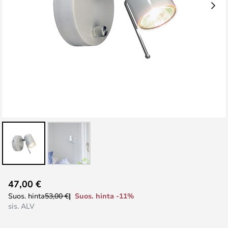
Skip
47,00 €
to
Suos. hinta -11%
Suos. hinta
53,00 €
the
sis. ALV
beginning
of