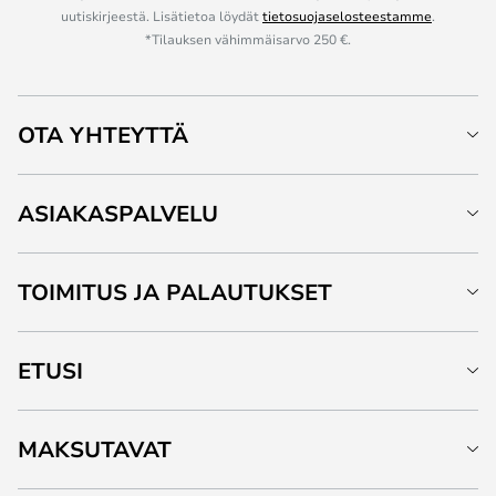
uutiskirjeestä. Lisätietoa löydät
tietosuojaselosteestamme
.
*Tilauksen vähimmäisarvo 250 €.
OTA YHTEYTTÄ
ASIAKASPALVELU
TOIMITUS JA PALAUTUKSET
ETUSI
MAKSUTAVAT