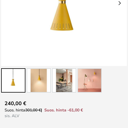
Skip
240,00 €
to
Suos. hinta -61,00 €
Suos. hinta
301,00 €
the
sis. ALV
beginning
of