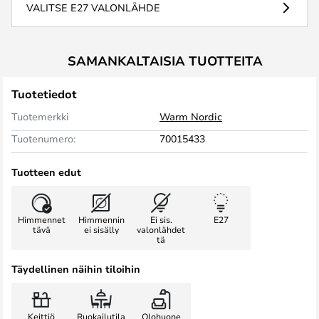
VALITSE E27 VALONLÄHDE
SAMANKALTAISIA TUOTTEITA
Tuotetiedot
Tuotemerkki
Warm Nordic
Tuotenumero:
70015433
Tuotteen edut
Himmennet
Himmennin
Ei sis.
E27
tävä
ei sisälly
valonlähdet
tä
Täydellinen näihin tiloihin
Keittiö
Ruokailutila
Olohuone