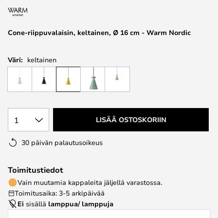
the
images
Cone-riippuvalaisin, keltainen, Ø 16 cm - Warm Nordic
gallery
Väri:
keltainen
1
LISÄÄ OSTOSKORIIN
30 päivän palautusoikeus
Toimitustiedot
Vain muutamia kappaleita jäljellä varastossa.
Toimitusaika: 3-5 arkipäivää
Ei
sisällä
lamppua/ lamppuja