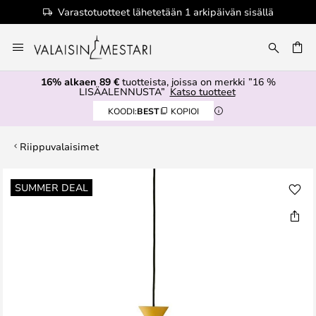
Varastotuotteet lähetetään 1 arkipäivän sisällä
Skip
to
Content
16% alkaen 89 €
tuotteista, joissa on merkki ”16 %
LISÄALENNUSTA”
Katso tuotteet
KOODI:
BEST
KOPIOI
Riippuvalaisimet
Skip
SUMMER DEAL
to
the
end
of
the
images
gallery