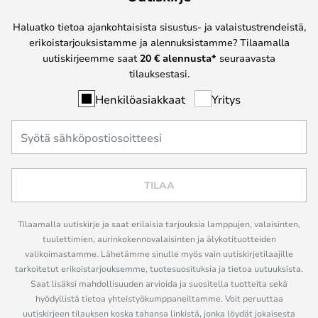
Haluatko tietoa ajankohtaisista sisustus- ja valaistustrendeistä,
erikoistarjouksistamme ja alennuksistamme? Tilaamalla
uutiskirjeemme saat
20 € alennusta*
seuraavasta
tilauksestasi.
Henkilöasiakkaat
Yritys
TILAA
Tilaamalla uutiskirje ja saat erilaisia tarjouksia lamppujen, valaisinten,
tuulettimien, aurinkokennovalaisinten ja älykotituotteiden
valikoimastamme. Lähetämme sinulle myös vain uutiskirjetilaajille
tarkoitetut erikoistarjouksemme, tuotesuosituksia ja tietoa uutuuksista.
Saat lisäksi mahdollisuuden arvioida ja suositella tuotteita sekä
hyödyllistä tietoa yhteistyökumppaneiltamme. Voit peruuttaa
uutiskirjeen tilauksen koska tahansa linkistä, jonka löydät jokaisesta