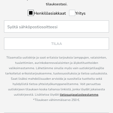
tilauksestasi.
Henkilöasiakkaat
Yritys
TILAA
Tilaamalla uutiskirje ja saat erilaisia tarjouksia lamppujen, valaisinten,
tuulettimien, aurinkokennovalaisinten ja älykotituotteiden
valikoimastamme. Lähetämme sinulle myös vain uutiskirjetilaajille
tarkoitetut erikoistarjouksemme, tuotesuosituksia ja tietoa uutuuksista.
Saat lisäksi mahdollisuuden arvioida ja suositella tuotteita sekä
hyödyllistä tietoa yhteistyökumppaneiltamme. Voit peruuttaa
uutiskirjeen tilauksen koska tahansa linkistä, jonka löydät jokaisesta
uutiskirjeestä. Lisätietoa löydät
tietosuojaselosteestamme
.
*Tilauksen vähimmäisarvo 250 €.