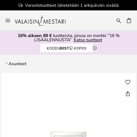
Varastotuotteet lähetetään 1 arkipäivän sisällä
Skip
to
Content
16% alkaen 89 €
tuotteista, joissa on merkki ”16 %
LISÄALENNUSTA”
Katso tuotteet
KOODI:
BEST
KOPIOI
Asusteet
Skip
to
the
end
of
the
images
gallery