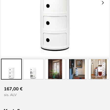
Skip
167,00 €
to
sis. ALV
the
beginning
of