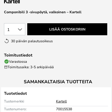
the
images
Componibili 3 -sivupöytä, valkoinen – Kartell
gallery
1
LISÄÄ OSTOSKORIIN
30 päivän palautusoikeus
Toimitustiedot
Varastossa
Toimitusaika: 3-5 arkipäivää
SAMANKALTAISIA TUOTTEITA
Tuotetiedot
Tuotemerkki
Kartell
Tuotenumero:
70015538