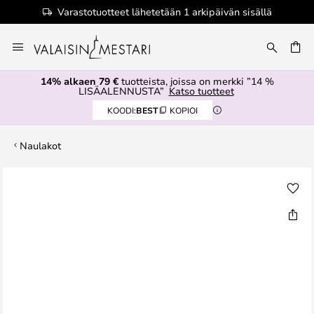
Varastotuotteet lähetetään 1 arkipäivän sisällä
Skip
to
Content
14% alkaen 79 €
tuotteista, joissa on merkki ”14 %
LISÄALENNUSTA”
Katso tuotteet
KOODI:
BEST
KOPIOI
Naulakot
Skip
to
the
end
of
the
images
gallery