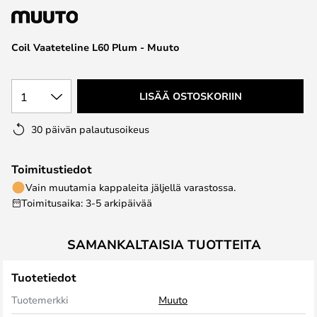
the
images
Coil Vaateteline L60 Plum - Muuto
gallery
1
LISÄÄ OSTOSKORIIN
30 päivän palautusoikeus
Toimitustiedot
Vain muutamia kappaleita jäljellä varastossa.
Toimitusaika: 3-5 arkipäivää
SAMANKALTAISIA TUOTTEITA
Tuotetiedot
Tuotemerkki
Muuto