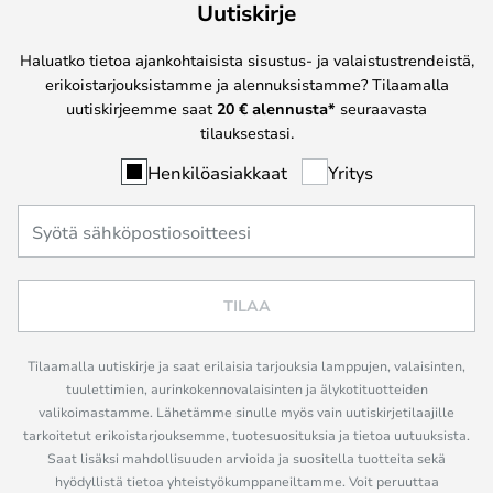
Uutiskirje
Haluatko tietoa ajankohtaisista sisustus- ja valaistustrendeistä,
erikoistarjouksistamme ja alennuksistamme? Tilaamalla
uutiskirjeemme saat
20 € alennusta*
seuraavasta
tilauksestasi.
Henkilöasiakkaat
Yritys
TILAA
Tilaamalla uutiskirje ja saat erilaisia tarjouksia lamppujen, valaisinten,
tuulettimien, aurinkokennovalaisinten ja älykotituotteiden
valikoimastamme. Lähetämme sinulle myös vain uutiskirjetilaajille
tarkoitetut erikoistarjouksemme, tuotesuosituksia ja tietoa uutuuksista.
Saat lisäksi mahdollisuuden arvioida ja suositella tuotteita sekä
hyödyllistä tietoa yhteistyökumppaneiltamme. Voit peruuttaa