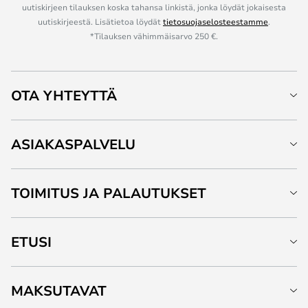
uutiskirjeen tilauksen koska tahansa linkistä, jonka löydät jokaisesta
uutiskirjeestä. Lisätietoa löydät
tietosuojaselosteestamme
.
*Tilauksen vähimmäisarvo 250 €.
OTA YHTEYTTÄ
ASIAKASPALVELU
TOIMITUS JA PALAUTUKSET
ETUSI
MAKSUTAVAT