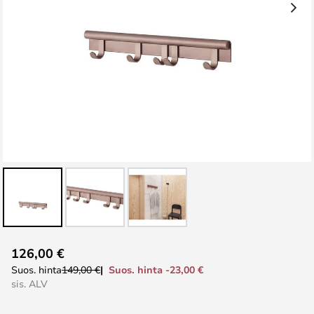
Skip
126,00 €
to
Suos. hinta -23,00 €
Suos. hinta
149,00 €
the
sis. ALV
beginning
of