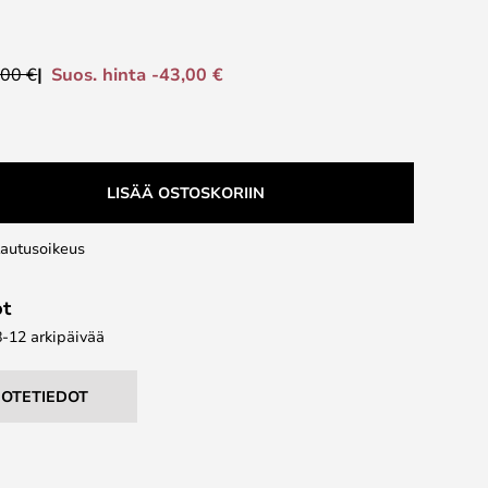
Suos. hinta -43,00 €
,00 €
LISÄÄ OSTOSKORIIN
lautusoikeus
ot
8-12 arkipäivää
UOTETIEDOT