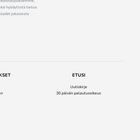
erikoistarjouksemme,
ekä hyödyllistä tietoa
löydät jokaisesta
KSET
ETUSI
Uutiskirje
en
30 päivän palautusoikeus