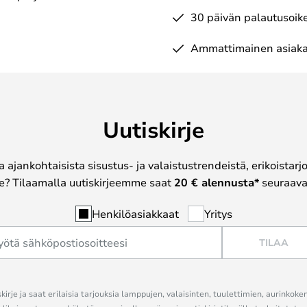
30 päivän palautusoik
Ammattimainen asiaka
Uutiskirje
a ajankohtaisista sisustus- ja valaistustrendeistä, erikoistar
? Tilaamalla uutiskirjeemme saat
20 € alennusta*
seuraavas
Henkilöasiakkaat
Yritys
TILAA
kirje ja saat erilaisia tarjouksia lamppujen, valaisinten, tuulettimien, aurinkoke