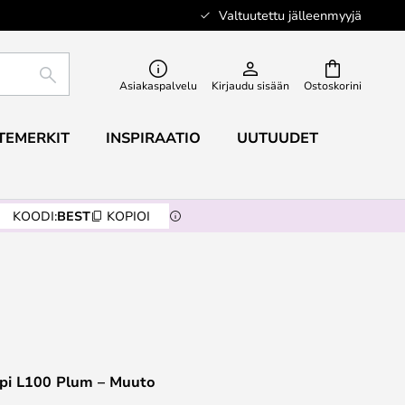
Valtuutettu jälleenmyyjä
ETSI
Asiakaspalvelu
Kirjaudu sisään
Ostoskorini
TEMERKIT
INSPIRAATIO
UUTUUDET
KOODI:
BEST
KOPIOI
ppi L100 Plum – Muuto