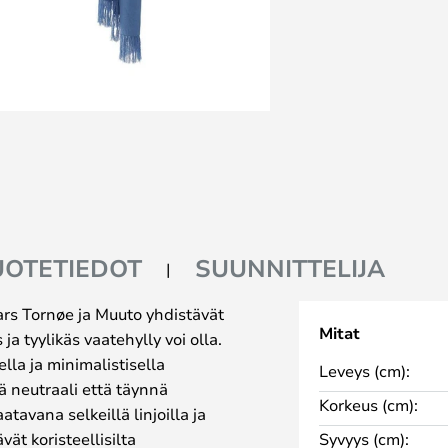
UOTETIEDOT
SUUNNITTELIJA
Lars Tornøe ja Muuto yhdistävät
Mitat
ja tyylikäs vaatehylly voi olla.
ella ja minimalistisella
Leveys (cm):
ä neutraali että täynnä
Korkeus (cm):
tavana selkeillä linjoilla ja
ät koristeellisilta
Syvyys (cm):