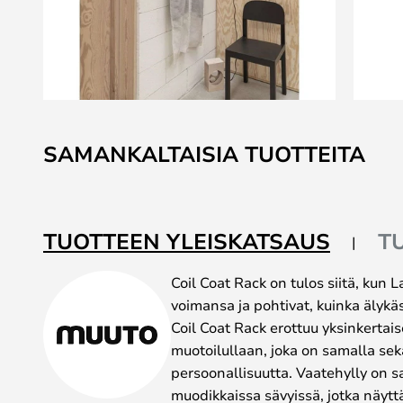
Skip
to
SAMANKALTAISIA TUOTTEITA
the
beginning
of
the
TUOTTEEN YLEISKATSAUS
T
images
gallery
Coil Coat Rack on tulos siitä, kun 
voimansa ja pohtivat, kuinka älykäs 
Coil Coat Rack erottuu yksinkertais
muotoilullaan, joka on samalla sek
persoonallisuutta. Vaatehylly on saa
muodikkaissa sävyissä, jotka näyttäv