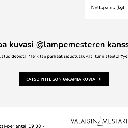
hansa ulko-oven edessä.
Nettopaino (kg):
 voi siirtää tai poistaa
näyttää ja toimii aina juuri niin
aa kuvasi @lampemesteren kans
ustusideoista. Merkitse parhaat sisustuskuvasi tunnisteella #ye
KATSO YHTEISÖN JAKAMIA KUVIA
ai–perjantai: 09.30 -