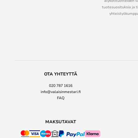
älykotituotteiden v
tuotesuosituksia ja t
yhteistyökumppan
OTA YHTEYTTÄ
020 787 1616
info@valaisinmestari.fi
FAQ
MAKSUTAVAT