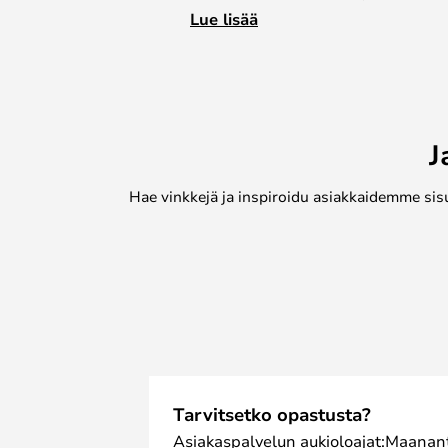
käytännöllisesti katsoen minkä ta
Lue lisää
Vaatehyllyssä on viisi koukkua, joita
halutessaan, jolloin Coil Coat Rack 
kuin haluat.
J
Hae vinkkejä ja inspiroidu asiakkaidemme sis
Tarvitsetko opastusta?
Asiakaspalvelun aukioloajat:Maanant