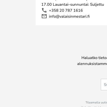
17.00 Lauantai–sunnuntai: Suljettu
+358 20 787 1616
info@valaisinmestari.fi
Haluatko tieto
alennuksistamme
Tilaamalla uutis