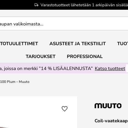
Varastotuotteet lähetetään 1 arkipäivän sisällä
TOTUULETTIMET
ASUSTEET JA TEKSTIILIT
TUO
TARJOUKSET
PROFESSIONAL
ta, joissa on merkki ”14 % LISÄALENNUSTA”
Katso tuotteet
L100 Plum – Muuto
Coil-vaatekaa