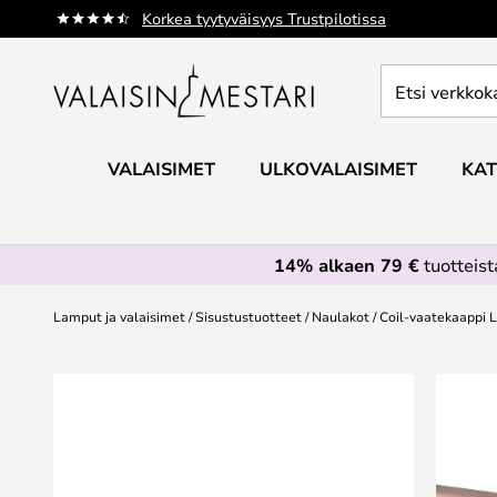
Skip
Korkea tyytyväisyys Trustpilotissa
to
Content
Etsi
verkkokaupan
valikoimasta...
VALAISIMET
ULKOVALAISIMET
KAT
14% alkaen 79 €
tuotteis
Lamput ja valaisimet
Sisustustuotteet
Naulakot
Coil-vaatekaappi 
Skip
to
the
end