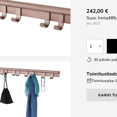
242,00 €
Suos. hinta
285
sis. ALV
1
30 päivän pa
Toimitustied
Toimitusaika: 
KAIKKI T