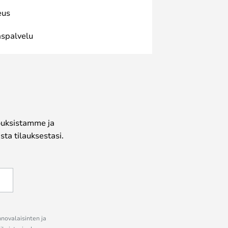
eus
spalvelu
jouksistamme ja
ta tilauksestasi.
nnovalaisinten ja