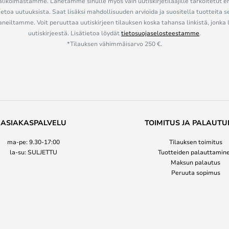
alikoimastamme. Lähetämme sinulle myös vain uutiskirjetilaajille tarkoitetut 
ietoa uutuuksista. Saat lisäksi mahdollisuuden arvioida ja suositella tuotteita s
eiltamme. Voit peruuttaa uutiskirjeen tilauksen koska tahansa linkistä, jonka 
uutiskirjeestä. Lisätietoa löydät
tietosuojaselosteestamme
.
*Tilauksen vähimmäisarvo 250 €.
ASIAKASPALVELU
TOIMITUS JA PALAUTU
ma-pe: 9.30-17:00
Tilauksen toimitus
la-su: SULJETTU
Tuotteiden palauttamin
Maksun palautus
Peruuta sopimus