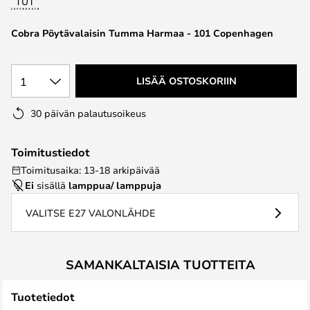
the
images
Cobra Pöytävalaisin Tumma Harmaa - 101 Copenhagen
gallery
1
LISÄÄ OSTOSKORIIN
30 päivän palautusoikeus
Toimitustiedot
Toimitusaika: 13-18 arkipäivää
Ei
sisällä
lamppua/ lamppuja
VALITSE E27 VALONLÄHDE
SAMANKALTAISIA TUOTTEITA
Tuotetiedot