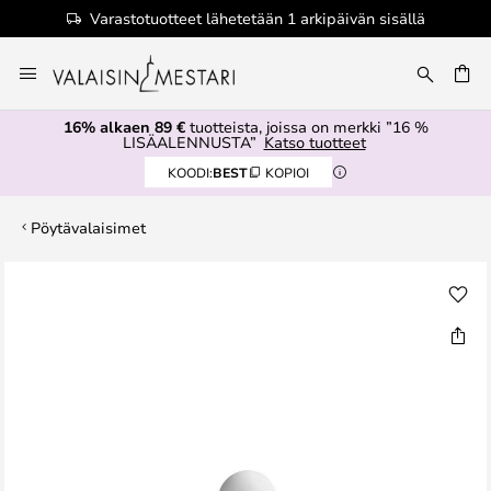
Varastotuotteet lähetetään 1 arkipäivän sisällä
Skip
to
Content
16% alkaen 89 €
tuotteista, joissa on merkki ”16 %
LISÄALENNUSTA”
Katso tuotteet
KOODI:
BEST
KOPIOI
Pöytävalaisimet
Skip
to
the
end
of
the
images
gallery