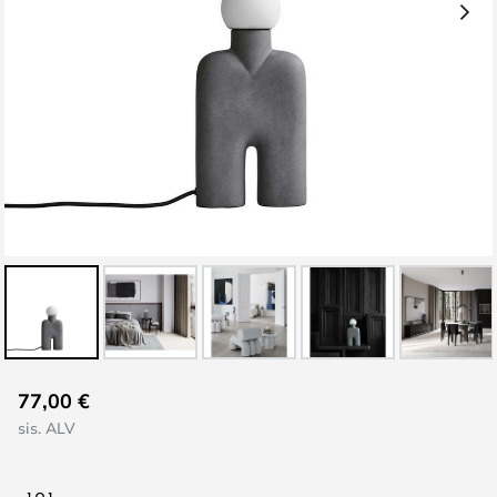
Skip
77,00 €
to
sis. ALV
the
beginning
of