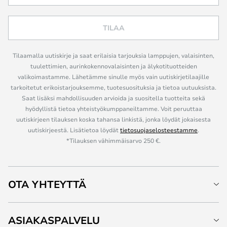
TILAA
Tilaamalla uutiskirje ja saat erilaisia tarjouksia lamppujen, valaisinten,
tuulettimien, aurinkokennovalaisinten ja älykotituotteiden
valikoimastamme. Lähetämme sinulle myös vain uutiskirjetilaajille
tarkoitetut erikoistarjouksemme, tuotesuosituksia ja tietoa uutuuksista.
Saat lisäksi mahdollisuuden arvioida ja suositella tuotteita sekä
hyödyllistä tietoa yhteistyökumppaneiltamme. Voit peruuttaa
uutiskirjeen tilauksen koska tahansa linkistä, jonka löydät jokaisesta
uutiskirjeestä. Lisätietoa löydät
tietosuojaselosteestamme
.
*Tilauksen vähimmäisarvo 250 €.
OTA YHTEYTTÄ
ASIAKASPALVELU