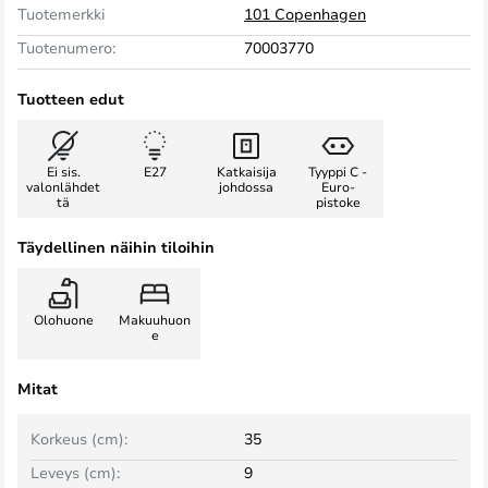
Tuotemerkki
101 Copenhagen
Tuotenumero:
70003770
Tuotteen edut
Ei sis.
E27
Katkaisija
Tyyppi C -
valonlähdet
johdossa
Euro-
tä
pistoke
Täydellinen näihin tiloihin
Olohuone
Makuuhuon
e
Mitat
Korkeus (cm):
35
Leveys (cm):
9