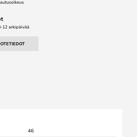
lautusoikeus
ot
8-12 arkipäivää
UOTETIEDOT
46