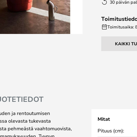
30 päivän pa
Toimitustied
Toimitusaika: 
KAIKKI T
UOTETIEDOT
uden ja rentoutumisen
Mitat
ssa olevasta tukevasta
asta pehmeästä vaahtomuovista,
Pituus (cm):
stumamukavuuden. Tyynyn