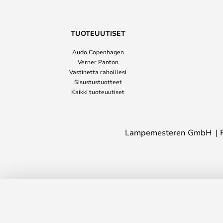
TUOTEUUTISET
Audo Copenhagen
Verner Panton
Vastinetta rahoillesi
Sisustustuotteet
Kaikki tuoteuutiset
Lampemesteren GmbH
Circus-jakkara, ruosteenvärinen, lev
Copenhagen
Toimitusaika: 8-12 arkipäivää