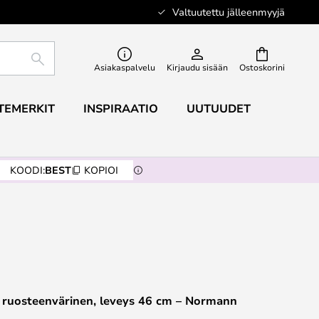
Valtuutettu jälleenmyyjä
ETSI
Asiakaspalvelu
Kirjaudu sisään
Ostoskorini
TEMERKIT
INSPIRAATIO
UUTUUDET
KOODI:
BEST
KOPIOI
, ruosteenvärinen, leveys 46 cm – Normann