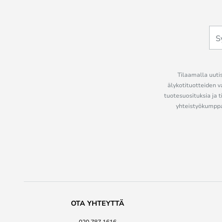
Tilaamalla uutis
älykotituotteiden v
tuotesuosituksia ja t
yhteistyökumppan
OTA YHTEYTTÄ
020 787 1616