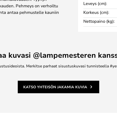
Leveys (cm):
akauden. Pehmeys on verhoiltu
pinta antaa pehmustelle kauniin
Korkeus (cm):
miellyttävän kosketustuntuman.
Nettopaino (kg):
a sitä on saatavana eri väreissä
risiä malleja, jotka sulautuvat
kseen, sekä monivärisiä
eikkisän ja raikkaan tunnelman.
aa kuvasi @lampemesteren kans
ustusideoista. Merkitse parhaat sisustuskuvasi tunnisteella #ye
KATSO YHTEISÖN JAKAMIA KUVIA