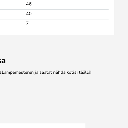
46
40
7
sa
sLampemesteren ja saatat nähdä kotisi täällä!