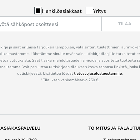
Henkilöasiakkaat
Yritys
TILAA
kirje ja saat erilaisia tarjouksia lamppujen, valaisinten, tuulettimien, aurinkoke
alikoimastamme. Lähetämme sinulle myös vain uutiskirjetilaajille tarkoitetut 
ietoa uutuuksista. Saat lisäksi mahdollisuuden arvioida ja suositella tuotteita s
eiltamme. Voit peruuttaa uutiskirjeen tilauksen koska tahansa linkistä, jonka 
uutiskirjeestä. Lisätietoa löydät
tietosuojaselosteestamme
.
*Tilauksen vähimmäisarvo 250 €.
ASIAKASPALVELU
TOIMITUS JA PALAUTU
ma-pe: 9.30-17:00
Tilauksen toimitus