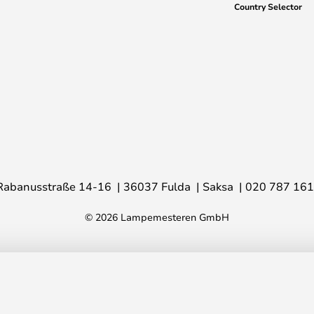
Country Selector
Rabanusstraße 14-16
36037 Fulda
Saksa
020 787 16
© 2026 Lampemesteren GmbH
eys 46 cm – Normann
Su
h