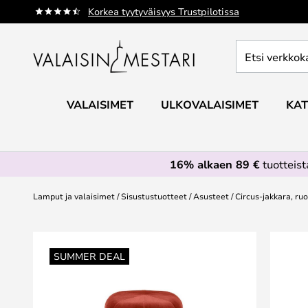
Skip
Korkea tyytyväisyys Trustpilotissa
to
Content
Etsi
verkkokaupan
valikoimasta...
VALAISIMET
ULKOVALAISIMET
KAT
16% alkaen 89 €
tuotteis
Lamput ja valaisimet
Sisustustuotteet
Asusteet
Circus-jakkara, r
Skip
to
SUMMER DEAL
the
end