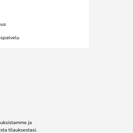
eus
spalvelu
jouksistamme ja
ta tilauksestasi.