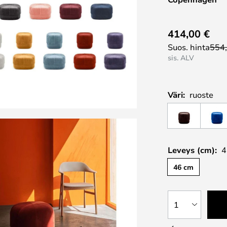
414,00 €
Suos. hinta
554
sis. ALV
Väri:
ruoste
Leveys (cm):
4
46 cm
1