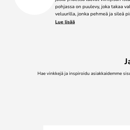
pohjassa on puulevy, joka takaa v
veluurilla, jonka pehmeä ja sileä 
ulkonäön sisustusesineenä ja luo 
Lue lisää
Pouf on osa laajempaa kokoelmaa, j
ja kokoissa. Valittavanasi on yksivä
helposti olemassa olevaan sisustu
vaihtoehtoja, jotka tuovat kotiin l
J
Hae vinkkejä ja inspiroidu asiakkaidemme sis