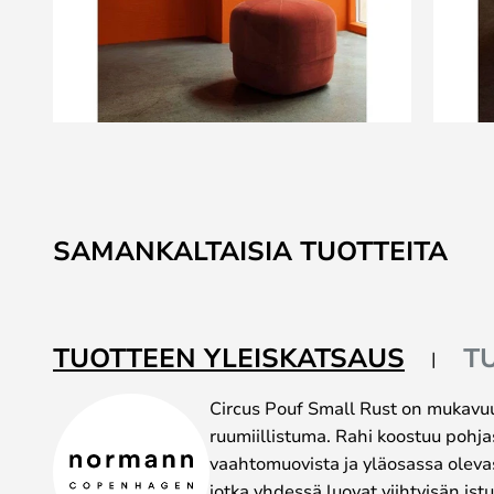
Skip
to
the
beginning
SAMANKALTAISIA TUOTTEITA
of
the
images
gallery
TUOTTEEN YLEISKATSAUS
T
Circus Pouf Small Rust on mukavu
ruumiillistuma. Rahi koostuu pohja
vaahtomuovista ja yläosassa olev
jotka yhdessä luovat viihtyisän i