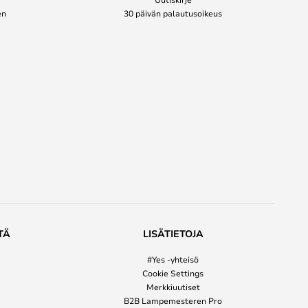
en
30 päivän palautusoikeus
TÄ
LISÄTIETOJA
#Yes -yhteisö
Cookie Settings
Merkkiuutiset
B2B Lampemesteren Pro