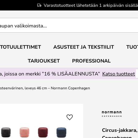
Varastotuotteet lähetetään 1 arkipäivän sisällä
TOTUULETTIMET
ASUSTEET JA TEKSTIILIT
TUO
TARJOUKSET
PROFESSIONAL
ta, joissa on merkki ”16 % LISÄALENNUSTA”
Katso tuotteet
uosteenvärinen, leveys 46 cm – Normann Copenhagen
Circus-jakkara
Copenhagen