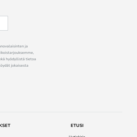
nnovalaisinten ja
erikoistarjouksemme,
ekä hyödyllistä tietoa
löydät jokaisesta
KSET
ETUSI
Uutiskirje