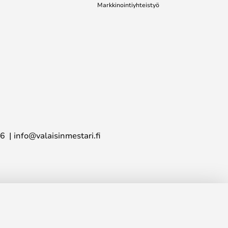
Markkinointiyhteistyö
16
info@valaisinmestari.fi
414,00 €
LISÄÄ OSTOSKORIIN
os.
554,00 €
inta