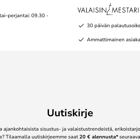
ai–perjantai: 09.30 -
30 päivän palautusoik
Ammattimainen asiaka
Uutiskirje
a ajankohtaisista sisustus- ja valaistustrendeistä, erikoistar
? Tilaamalla uutiskirjeemme saat
20 € alennusta*
seuraavas