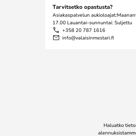
Tarvitsetko opastusta?
Asiakaspalvelun aukioloajat:Maanant
17.00 Lauantai–sunnuntai: Suljettu
+358 20 787 1616
info@valaisinmestari.fi
Haluatko tieto
alennuksistamme