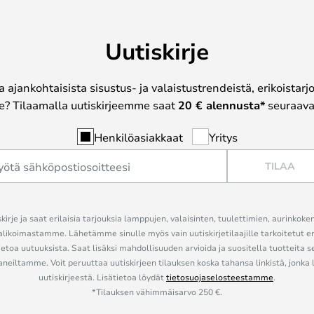
Uutiskirje
a ajankohtaisista sisustus- ja valaistustrendeistä, erikoistar
? Tilaamalla uutiskirjeemme saat
20 € alennusta*
seuraavas
Henkilöasiakkaat
Yritys
TILAA
kirje ja saat erilaisia tarjouksia lamppujen, valaisinten, tuulettimien, aurinkoke
alikoimastamme. Lähetämme sinulle myös vain uutiskirjetilaajille tarkoitetut 
ietoa uutuuksista. Saat lisäksi mahdollisuuden arvioida ja suositella tuotteita s
eiltamme. Voit peruuttaa uutiskirjeen tilauksen koska tahansa linkistä, jonka 
uutiskirjeestä. Lisätietoa löydät
tietosuojaselosteestamme
.
*Tilauksen vähimmäisarvo 250 €.