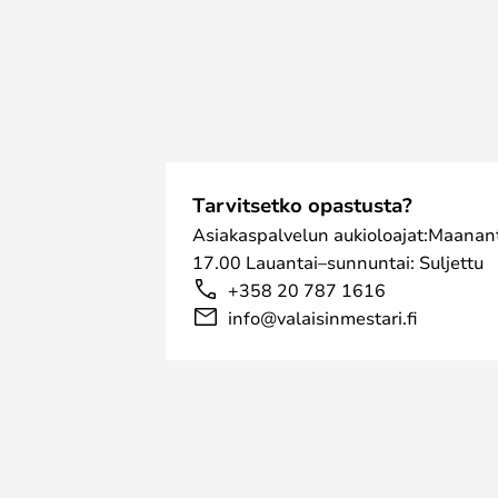
Tarvitsetko opastusta?
Asiakaspalvelun aukioloajat:Maanant
17.00 Lauantai–sunnuntai: Suljettu
+358 20 787 1616
info@valaisinmestari.fi