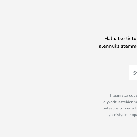
Haluatko tieto
alennuksistamme
Tilaamalla uutis
älykotituotteiden v
tuotesuosituksia ja t
yhteistyökumppan