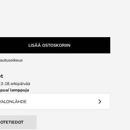
LISÄÄ OSTOSKORIIN
lautusoikeus
ot
13-18 arkipäivää
pua/ lamppuja
 VALONLÄHDE
UOTETIEDOT