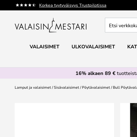
Skip
Korkea tyytyväisyys Trustpilotissa
to
Content
Etsi
verkkokaupan
valikoimasta...
VALAISIMET
ULKOVALAISIMET
KAT
16% alkaen 89 €
tuotteis
Lamput ja valaisimet
Sisävalaisimet
Pöytävalaisimet
Bull Pöytäval
Skip
to
the
end