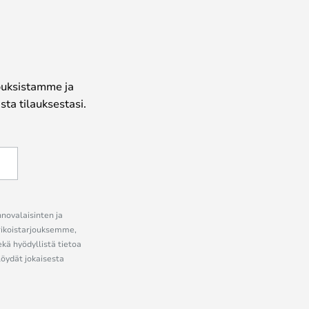
jouksistamme ja
ta tilauksestasi.
nnovalaisinten ja
erikoistarjouksemme,
ekä hyödyllistä tietoa
löydät jokaisesta