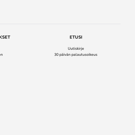
KSET
ETUSI
Uutiskirje
en
30 päivän palautusoikeus