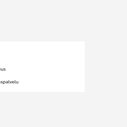
eus
spalvelu