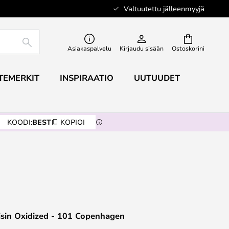
Valtuutettu jälleenmyyjä
ETSI
Asiakaspalvelu
Kirjaudu sisään
Ostoskorini
TEMERKIT
INSPIRAATIO
UUTUUDET
KOODI:
BEST
KOPIOI
isin Oxidized - 101 Copenhagen