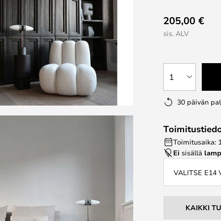
205,00 €
sis. ALV
1
30 päivän pa
Toimitustied
Toimitusaika: 
Ei
sisällä
lamp
VALITSE E14
KAIKKI T