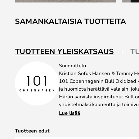
Skip
to
SAMANKALTAISIA TUOTTEITA
the
beginning
of
the
TUOTTEEN YLEISKATSAUS
T
images
gallery
Suunnittelu
Kristian Sofus Hansen & Tommy Hy
101 Copenhagenin Bull Oxidized -
ja huomiota herättävä valaisin, joka 
Härän sarvista inspiroitunut Bull o
yhdistelmäksi kauneutta ja toimivu
Tässä tyylikkäässä valaisimessa on
Lue lisää
valonlähdettä, jotka tuottavat peh
joka sopii täydellisesti viihtyisä
Tuotteen edut
tahansa huoneeseen. Valonlähteet 