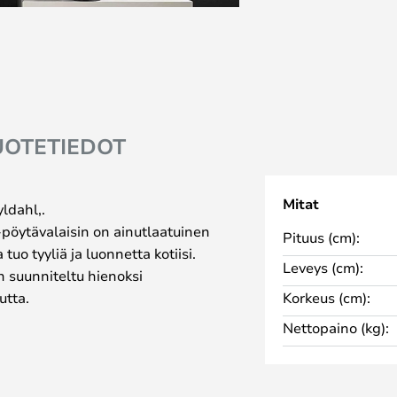
UOTETIEDOT
Mitat
ldahl,.
pöytävalaisin on ainutlaatuinen
Pituus (cm):
tuo tyyliä ja luonnetta kotiisi.
Leveys (cm):
n suunniteltu hienoksi
utta.
Korkeus (cm):
 kaksi opaalilasista
Nettopaino (kg):
meää ja miellyttävää valaistusta,
n tunnelman luomiseen mihin
ovat kuin härän kaksi sarvea,