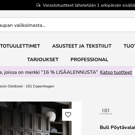
Varastotuotteet lähetetään 1 arkipäivän sisällä
TOTUULETTIMET
ASUSTEET JA TEKSTIILIT
TUO
TARJOUKSET
PROFESSIONAL
ta, joissa on merkki ”16 % LISÄALENNUSTA”
Katso tuotteet
aisin Oxidized - 101 Copenhagen
Bull Pöytävala