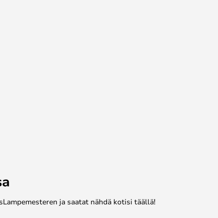
sa
sLampemesteren ja saatat nähdä kotisi täällä!