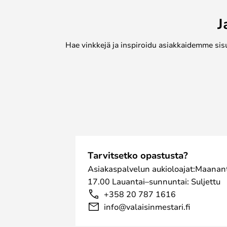
J
Hae vinkkejä ja inspiroidu asiakkaidemme sis
Tarvitsetko opastusta?
Asiakaspalvelun aukioloajat:Maanant
17.00 Lauantai–sunnuntai: Suljettu
+358 20 787 1616
info@valaisinmestari.fi