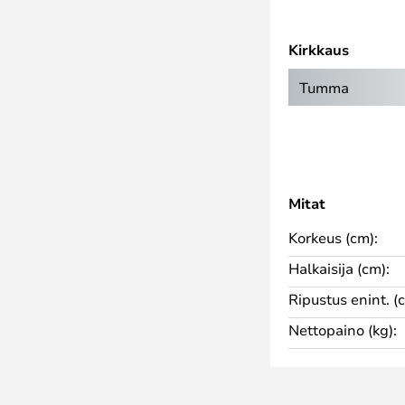
llaan valaisimeen käsin.
Kirkkaus
Tumma
Mitat
Korkeus (cm):
Halkaisija (cm):
Ripustus enint. (
Nettopaino (kg):