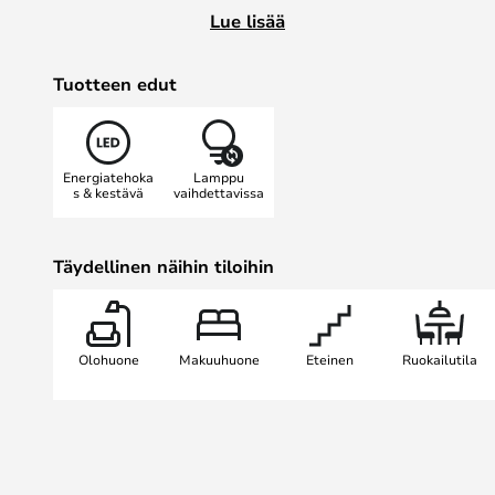
30 minuuttia. Jokainen kukka asete
Lue lisää
Tuotteen edut
Energiatehoka
Lamppu
s & kestävä
vaihdettavissa
Täydellinen näihin tiloihin
Olohuone
Makuuhuone
Eteinen
Ruokailutila