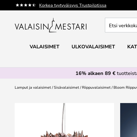
Skip
Korkea tyytyväisyys Trustpilotissa
to
Content
Etsi
verkkokaupan
valikoimasta...
VALAISIMET
ULKOVALAISIMET
KAT
16% alkaen 89 €
tuotteis
Lamput ja valaisimet
Sisävalaisimet
Riippuvalaisimet
Bloom Riippuv
Skip
to
the
end