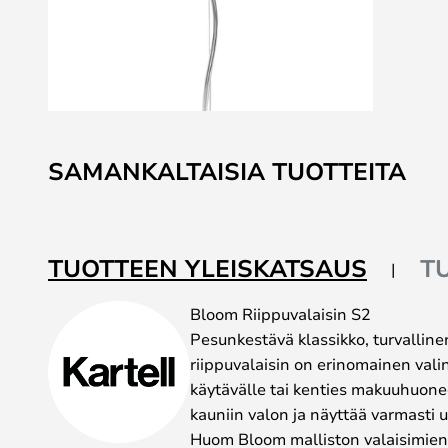
Skip
to
SAMANKALTAISIA TUOTTEITA
the
beginning
of
the
TUOTTEEN YLEISKATSAUS
T
images
gallery
Bloom Riippuvalaisin S2
Pesunkestävä klassikko, turvalline
riippuvalaisin on erinomainen vali
käytävälle tai kenties makuuhuone
kauniin valon ja näyttää varmasti u
Huom Bloom malliston valaisimie