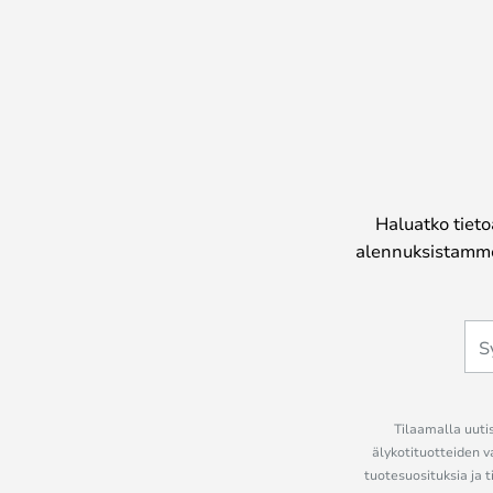
Haluatko tieto
alennuksistamme
Tilaamalla uutis
älykotituotteiden v
tuotesuosituksia ja t