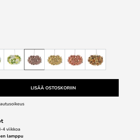
LISÄÄ OSTOSKORIIN
lautusoikeus
ot
3-4 viikkoa
nen lamppu