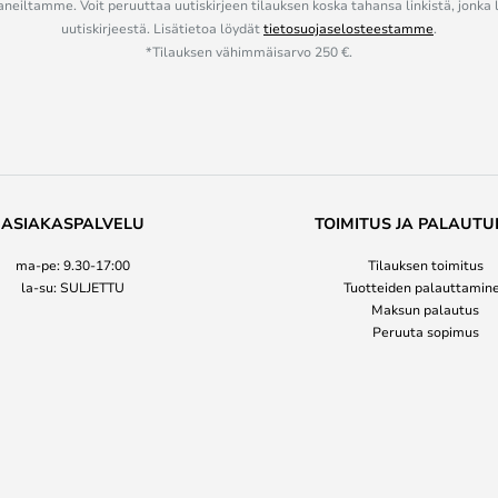
eiltamme. Voit peruuttaa uutiskirjeen tilauksen koska tahansa linkistä, jonka 
uutiskirjeestä. Lisätietoa löydät
tietosuojaselosteestamme
.
*Tilauksen vähimmäisarvo 250 €.
ASIAKASPALVELU
TOIMITUS JA PALAUTU
ma-pe: 9.30-17:00
Tilauksen toimitus
la-su: SULJETTU
Tuotteiden palauttamin
Maksun palautus
Peruuta sopimus