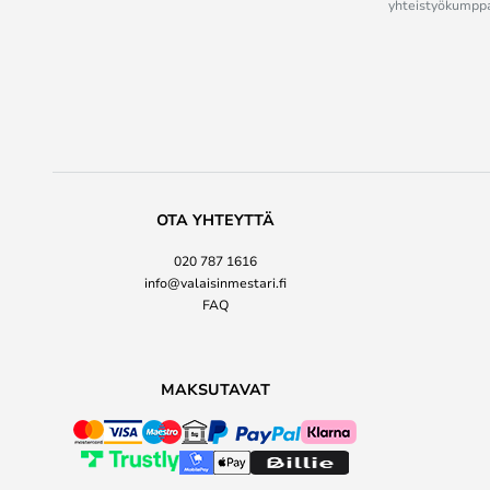
yhteistyökumppan
OTA YHTEYTTÄ
020 787 1616
info@valaisinmestari.fi
FAQ
MAKSUTAVAT