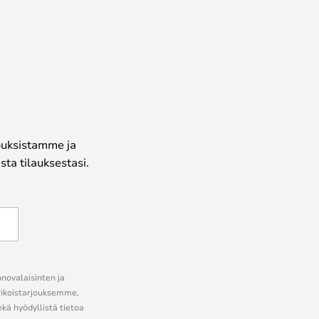
jouksistamme ja
ta tilauksestasi.
nnovalaisinten ja
erikoistarjouksemme,
ekä hyödyllistä tietoa