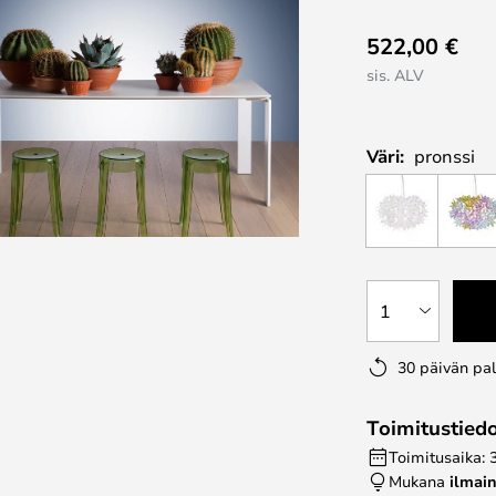
522,00 €
sis. ALV
Väri:
pronssi
1
30 päivän pa
Toimitustied
Toimitusaika: 
Mukana
ilmai