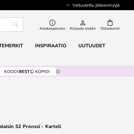
Valtuutettu jälleenmyyjä
ETSI
Asiakaspalvelu
Kirjaudu sisään
Ostoskorini
TEMERKIT
INSPIRAATIO
UUTUUDET
KOODI:
BEST
KOPIOI
laisin S2 Pronssi - Kartell