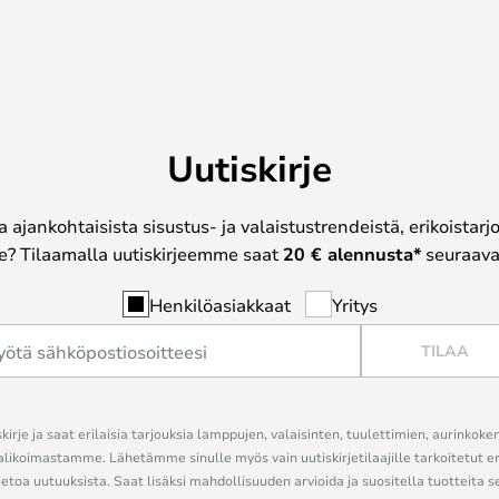
Uutiskirje
a ajankohtaisista sisustus- ja valaistustrendeistä, erikoistar
? Tilaamalla uutiskirjeemme saat
20 € alennusta*
seuraavas
Henkilöasiakkaat
Yritys
TILAA
kirje ja saat erilaisia tarjouksia lamppujen, valaisinten, tuulettimien, aurinkoke
alikoimastamme. Lähetämme sinulle myös vain uutiskirjetilaajille tarkoitetut 
ietoa uutuuksista. Saat lisäksi mahdollisuuden arvioida ja suositella tuotteita s