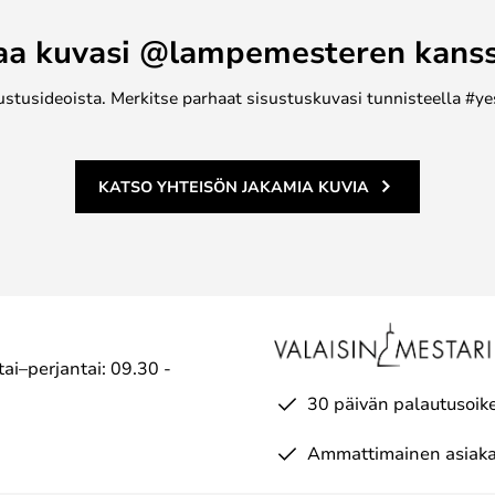
aa kuvasi @lampemesteren kans
ustusideoista. Merkitse parhaat sisustuskuvasi tunnisteella #ye
KATSO YHTEISÖN JAKAMIA KUVIA
ai–perjantai: 09.30 -
30 päivän palautusoik
Ammattimainen asiaka