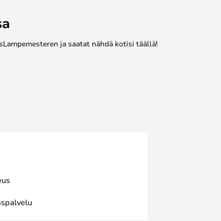
sa
sLampemesteren ja saatat nähdä kotisi täällä!
eus
spalvelu