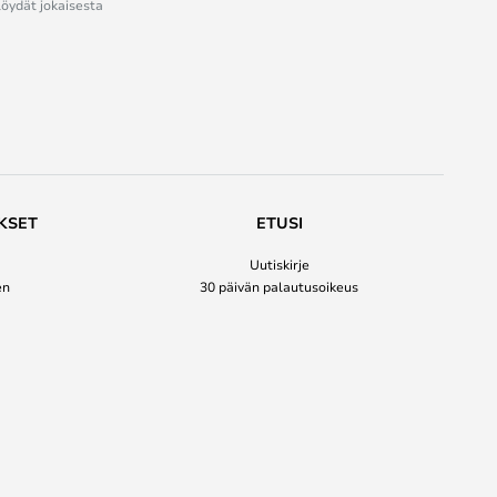
löydät jokaisesta
KSET
ETUSI
Uutiskirje
en
30 päivän palautusoikeus