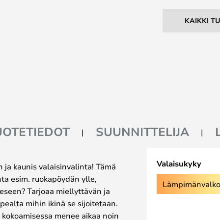
KAIKKI T
UOTETIEDOT
SUUNNITTELIJA
Valaisukyky
n ja kaunis valaisinvalinta! Tämä
nta esim. ruokapöydän ylle,
Lämpimänvalko
eseen? Tarjoaa miellyttävän ja
pealta mihin ikinä se sijoitetaan.
n kokoamisessa menee aikaa noin