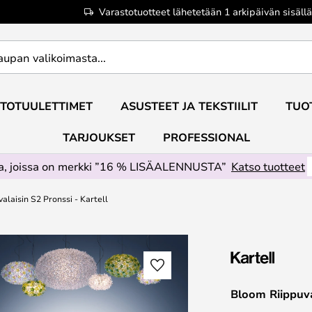
Varastotuotteet lähetetään 1 arkipäivän sisällä
TOTUULETTIMET
ASUSTEET JA TEKSTIILIT
TUO
TARJOUKSET
PROFESSIONAL
ta, joissa on merkki ”16 % LISÄALENNUSTA”
Katso tuotteet
alaisin S2 Pronssi - Kartell
Bloom Riippuva