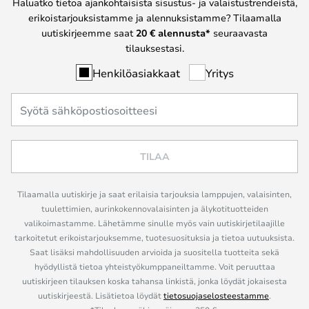
Haluatko tietoa ajankohtaisista sisustus- ja valaistustrendeistä,
erikoistarjouksistamme ja alennuksistamme? Tilaamalla
uutiskirjeemme saat
20 € alennusta*
seuraavasta
tilauksestasi.
Henkilöasiakkaat
Yritys
TILAA
Tilaamalla uutiskirje ja saat erilaisia tarjouksia lamppujen, valaisinten,
tuulettimien, aurinkokennovalaisinten ja älykotituotteiden
valikoimastamme. Lähetämme sinulle myös vain uutiskirjetilaajille
tarkoitetut erikoistarjouksemme, tuotesuosituksia ja tietoa uutuuksista.
Saat lisäksi mahdollisuuden arvioida ja suositella tuotteita sekä
hyödyllistä tietoa yhteistyökumppaneiltamme. Voit peruuttaa
uutiskirjeen tilauksen koska tahansa linkistä, jonka löydät jokaisesta
uutiskirjeestä. Lisätietoa löydät
tietosuojaselosteestamme
.