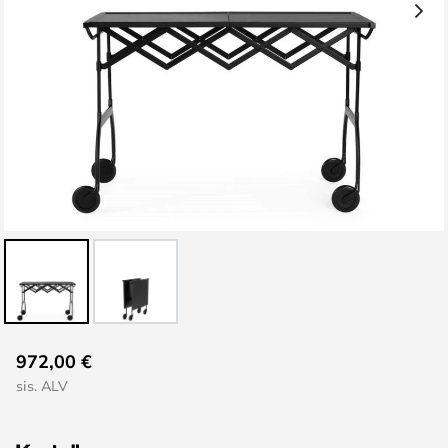
Skip
972,00 €
to
sis. ALV
the
beginning
of