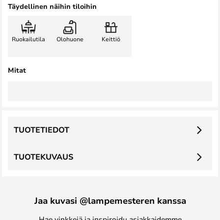
Täydellinen näihin tiloihin
Ruokailutila
Olohuone
Keittiö
Mitat
TUOTETIEDOT
TUOTEKUVAUS
Jaa kuvasi @lampemesteren kanssa
Hae vinkkejä ja inspiroidu asiakkaidemme