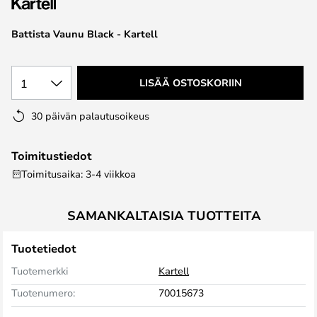
the
images
Battista Vaunu Black - Kartell
gallery
1
LISÄÄ OSTOSKORIIN
30 päivän palautusoikeus
Toimitustiedot
Toimitusaika: 3-4 viikkoa
SAMANKALTAISIA TUOTTEITA
Tuotetiedot
Tuotemerkki
Kartell
Tuotenumero:
70015673