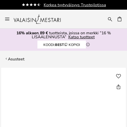
Korkea tyytyväisyys Trustpilotissa
Varastotuot
Skip
to
Content
16% alkaen 89 €
tuotteista, joissa on merkki ”16 %
LISÄALENNUSTA”
Katso tuotteet
KOODI:
BEST
KOPIOI
Asusteet
Skip
to
the
end
of
the
images
gallery