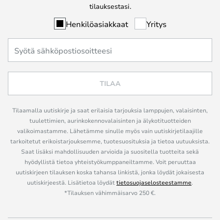
tilauksestasi.
Henkilöasiakkaat
Yritys
TILAA
Tilaamalla uutiskirje ja saat erilaisia tarjouksia lamppujen, valaisinten,
tuulettimien, aurinkokennovalaisinten ja älykotituotteiden
valikoimastamme. Lähetämme sinulle myös vain uutiskirjetilaajille
tarkoitetut erikoistarjouksemme, tuotesuosituksia ja tietoa uutuuksista.
Saat lisäksi mahdollisuuden arvioida ja suositella tuotteita sekä
hyödyllistä tietoa yhteistyökumppaneiltamme. Voit peruuttaa
uutiskirjeen tilauksen koska tahansa linkistä, jonka löydät jokaisesta
uutiskirjeestä. Lisätietoa löydät
tietosuojaselosteestamme
.
*Tilauksen vähimmäisarvo 250 €.