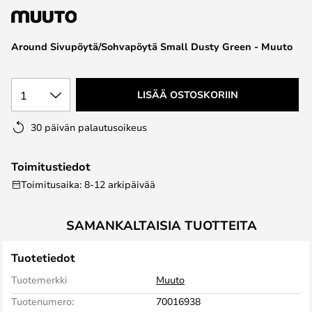
the
images
Around Sivupöytä/Sohvapöytä Small Dusty Green - Muuto
gallery
1
LISÄÄ OSTOSKORIIN
30 päivän palautusoikeus
Toimitustiedot
Toimitusaika: 8-12 arkipäivää
SAMANKALTAISIA TUOTTEITA
Tuotetiedot
Tuotemerkki
Muuto
Tuotenumero:
70016938