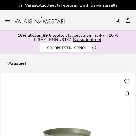
Varastotuotteet lähetetään 1 arkipäivän sisällä
Skip
to
Content
16% alkaen 89 €
tuotteista, joissa on merkki ”16 %
LISÄALENNUSTA”
Katso tuotteet
KOODI:
BEST
KOPIOI
Asusteet
Skip
to
the
end
of
the
images
gallery