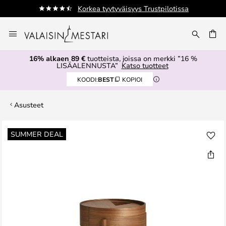
Korkea tyytyväisyys Trustpilotissa
Varast
Skip
to
Content
16% alkaen 89 €
tuotteista, joissa on merkki ”16 %
LISÄALENNUSTA”
Katso tuotteet
KOODI:
BEST
KOPIOI
Asusteet
Skip
SUMMER DEAL
to
the
end
of
the
images
gallery