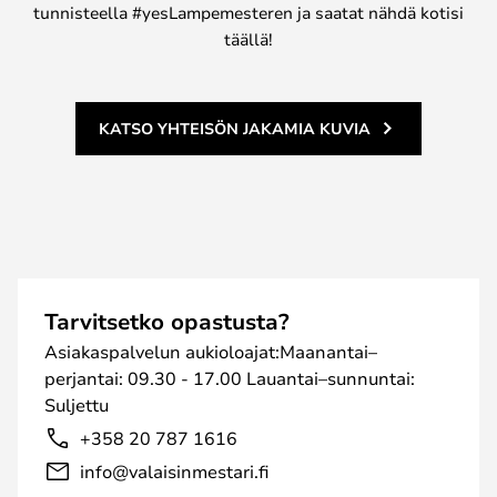
tunnisteella #yesLampemesteren ja saatat nähdä kotisi
täällä!
KATSO YHTEISÖN JAKAMIA KUVIA
Tarvitsetko opastusta?
Asiakaspalvelun aukioloajat:Maanantai–
perjantai: 09.30 - 17.00 Lauantai–sunnuntai:
Suljettu
+358 20 787 1616
info@valaisinmestari.fi