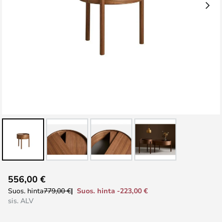
Skip
556,00 €
to
Suos. hinta -223,00 €
Suos. hinta
779,00 €
the
sis. ALV
beginning
of