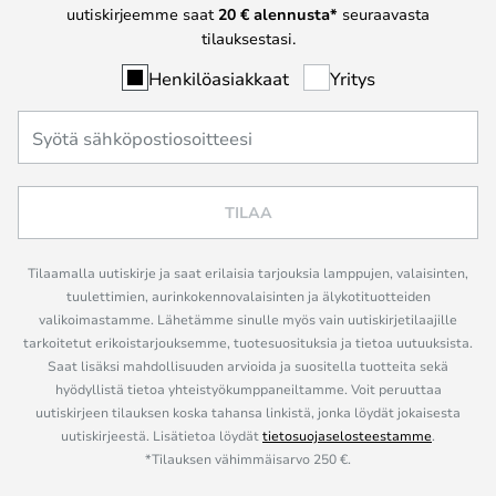
uutiskirjeemme saat
20 € alennusta*
seuraavasta
tilauksestasi.
Henkilöasiakkaat
Yritys
TILAA
Tilaamalla uutiskirje ja saat erilaisia tarjouksia lamppujen, valaisinten,
tuulettimien, aurinkokennovalaisinten ja älykotituotteiden
valikoimastamme. Lähetämme sinulle myös vain uutiskirjetilaajille
tarkoitetut erikoistarjouksemme, tuotesuosituksia ja tietoa uutuuksista.
Saat lisäksi mahdollisuuden arvioida ja suositella tuotteita sekä
hyödyllistä tietoa yhteistyökumppaneiltamme. Voit peruuttaa
uutiskirjeen tilauksen koska tahansa linkistä, jonka löydät jokaisesta
uutiskirjeestä. Lisätietoa löydät
tietosuojaselosteestamme
.
*Tilauksen vähimmäisarvo 250 €.