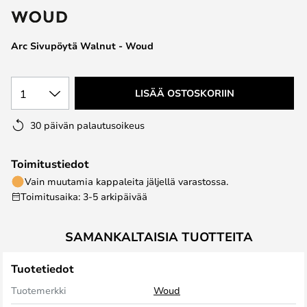
the
images
Arc Sivupöytä Walnut - Woud
gallery
1
LISÄÄ OSTOSKORIIN
30 päivän palautusoikeus
Toimitustiedot
Vain muutamia kappaleita jäljellä varastossa.
Toimitusaika: 3-5 arkipäivää
SAMANKALTAISIA TUOTTEITA
Tuotetiedot
Tuotemerkki
Woud