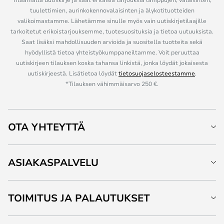
tuulettimien, aurinkokennovalaisinten ja älykotituotteiden
valikoimastamme. Lähetämme sinulle myös vain uutiskirjetilaajille
tarkoitetut erikoistarjouksemme, tuotesuosituksia ja tietoa uutuuksista.
Saat lisäksi mahdollisuuden arvioida ja suositella tuotteita sekä
hyödyllistä tietoa yhteistyökumppaneiltamme. Voit peruuttaa
uutiskirjeen tilauksen koska tahansa linkistä, jonka löydät jokaisesta
uutiskirjeestä. Lisätietoa löydät
tietosuojaselosteestamme
.
*Tilauksen vähimmäisarvo 250 €.
OTA YHTEYTTÄ
ASIAKASPALVELU
TOIMITUS JA PALAUTUKSET