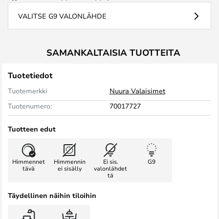
VALITSE G9 VALONLÄHDE
SAMANKALTAISIA TUOTTEITA
Tuotetiedot
Tuotemerkki
Nuura Valaisimet
Tuotenumero:
70017727
Tuotteen edut
Himmennet
Himmennin
Ei sis.
G9
tävä
ei sisälly
valonlähdet
tä
Täydellinen näihin tiloihin