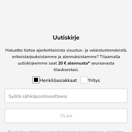
Uutiskirje
Haluatko tietoa ajankohtaisista sisustus- ja valaistustrendeistä,
erikoistarjouksistamme ja alennuksistamme? Tilaamalla
uutiskirjeemme saat
20 € alennusta*
seuraavasta
tilauksestasi.
Henkilöasiakkaat
Yritys
TILAA
Tilaamalla uutiskirje ja saat erilaisia tarjouksia lamppujen, valaisinten,