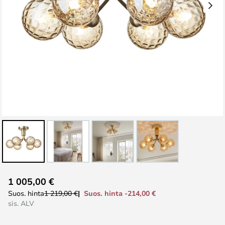
Skip
1 005,00 €
to
Suos. hinta -214,00 €
Suos. hinta
1 219,00 €
the
sis. ALV
beginning
of