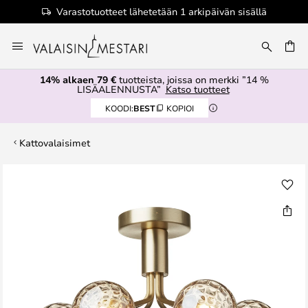
Varastotuotteet lähetetään 1 arkipäivän sisällä
Skip
to
Content
14% alkaen 79 €
tuotteista, joissa on merkki ”14 %
LISÄALENNUSTA”
Katso tuotteet
KOODI:
BEST
KOPIOI
Kattovalaisimet
Skip
to
the
end
of
the
images
gallery