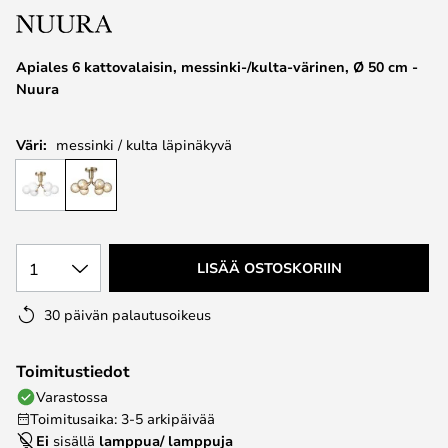
the
images
Apiales 6 kattovalaisin, messinki-/kulta-värinen, Ø 50 cm -
gallery
Nuura
Väri:
messinki / kulta läpinäkyvä
1
LISÄÄ OSTOSKORIIN
30 päivän palautusoikeus
Toimitustiedot
Varastossa
Toimitusaika: 3-5 arkipäivää
Ei
sisällä
lamppua/ lamppuja