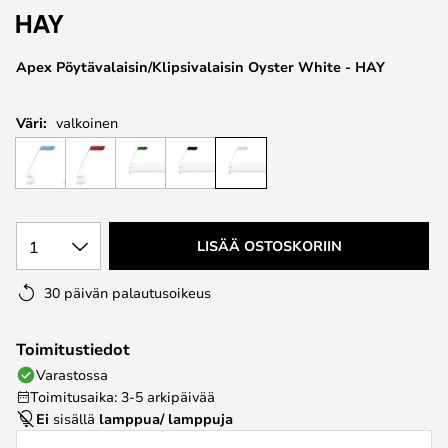
the
images
Apex Pöytävalaisin/Klipsivalaisin Oyster White - HAY
gallery
Väri:
valkoinen
1
LISÄÄ OSTOSKORIIN
30 päivän palautusoikeus
Toimitustiedot
Varastossa
Toimitusaika: 3-5 arkipäivää
Ei
sisällä
lamppua/ lamppuja