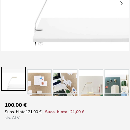
Skip
100,00 €
to
Suos. hinta -21,00 €
Suos. hinta
121,00 €
the
sis. ALV
beginning
of