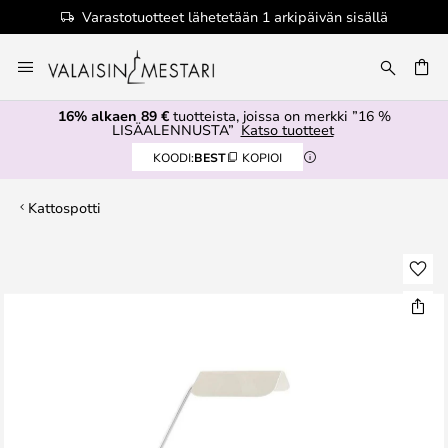
Varastotuotteet lähetetään 1 arkipäivän sisällä
Skip
to
Content
16% alkaen 89 €
tuotteista, joissa on merkki ”16 %
LISÄALENNUSTA”
Katso tuotteet
KOODI:
BEST
KOPIOI
Kattospotti
Skip
to
the
end
of
the
images
gallery