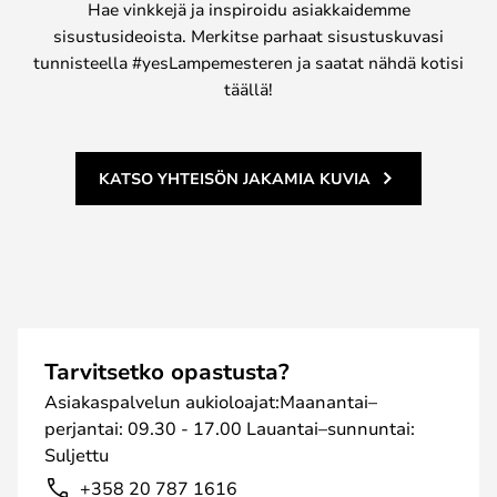
Hae vinkkejä ja inspiroidu asiakkaidemme
sisustusideoista. Merkitse parhaat sisustuskuvasi
tunnisteella #yesLampemesteren ja saatat nähdä kotisi
täällä!
KATSO YHTEISÖN JAKAMIA KUVIA
Tarvitsetko opastusta?
Asiakaspalvelun aukioloajat:Maanantai–
perjantai: 09.30 - 17.00 Lauantai–sunnuntai:
Suljettu
+358 20 787 1616