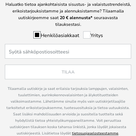
Haluatko tietoa ajankohtaisista sisustus- ja valaistustrendeistä,
erikoistarjouksistamme ja alennuksistamme? Tilaamalla
uutiskirjeemme saat
20 € alennusta*
seuraavasta
tilauksestasi.
Henkilöasiakkaat
Yritys
TILAA
Tilaamalla uutiskirje ja saat erilaisia tarjouksia lamppujen, valaisinten,
tuulettimien, aurinkokennovalaisinten ja älykotituotteiden
valikoimastamme. Lähetämme sinulle myös vain uutiskirjetilaajille
tarkoitetut erikoistarjouksemme, tuotesuosituksia ja tietoa uutuuksista.
Saat lisäksi mahdollisuuden arvioida ja suositella tuotteita sekä
hyödyllistä tietoa yhteistyökumppaneiltamme. Voit peruuttaa
uutiskirjeen tilauksen koska tahansa linkistä, jonka löydät jokaisesta
uutiskirjeestä. Lisätietoa löydät
tietosuojaselosteestamme
.