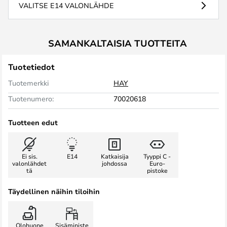
VALITSE E14 VALONLÄHDE
SAMANKALTAISIA TUOTTEITA
Tuotetiedot
Tuotemerkki
HAY
Tuotenumero:
70020618
Tuotteen edut
Ei sis.
E14
Katkaisija
Tyyppi C -
valonlähdet
johdossa
Euro-
tä
pistoke
Täydellinen näihin tiloihin
Olohuone
Sisäministe