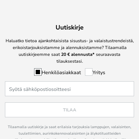
Uutiskirje
Haluatko tietoa ajankohtaisista sisustus- ja valaistustrendeistä,
erikoistarjouksistamme ja alennuksistamme? Tilaamalla
uutiskirjeemme saat
20 € alennusta*
seuraavasta
tilauksestasi.
Henkilöasiakkaat
Yritys
TILAA
Tilaamalla uutiskirje ja saat erilaisia tarjouksia lamppujen, valaisinten,
tuulettimien, aurinkokennovalaisinten ja älykotituotteiden