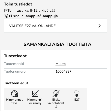
Toimitustiedot
Toimitusaika: 8-12 arkipäivää
Ei
sisällä
lamppua/ lamppuja
VALITSE E27 VALONLÄHDE
SAMANKALTAISIA TUOTTEITA
Tuotetiedot
Tuotemerkki
Muuto
Tuotenumero:
10054827
Tuotteen edut
Himmennet
Himmennin
Ei sis.
E27
tävä
ei sisälly
valonlähdet
tä