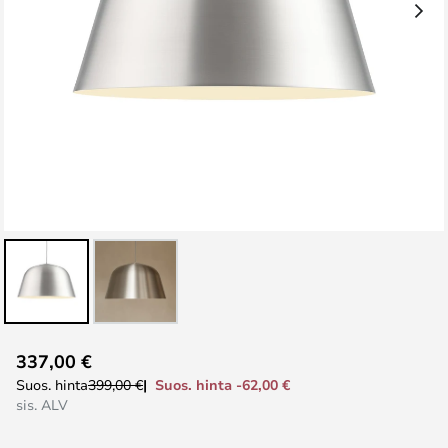
Skip
337,00 €
to
Suos. hinta -62,00 €
Suos. hinta
399,00 €
the
sis. ALV
beginning
of