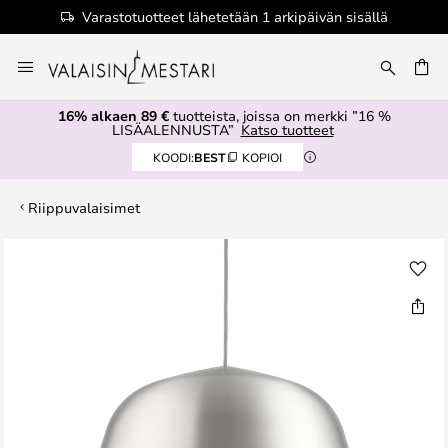
Varastotuotteet lähetetään 1 arkipäivän sisällä
Skip
to
Content
16% alkaen 89 €
tuotteista, joissa on merkki ”16 %
LISÄALENNUSTA”
Katso tuotteet
KOODI:
BEST
KOPIOI
Riippuvalaisimet
Skip
to
the
end
of
the
images
gallery