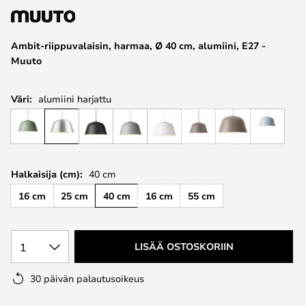
the
images
Ambit-riippuvalaisin, harmaa, Ø 40 cm, alumiini, E27 -
gallery
Muuto
Väri:
alumiini harjattu
Halkaisija (cm):
40 cm
16 cm
25 cm
40 cm
16 cm
55 cm
1
LISÄÄ OSTOSKORIIN
30 päivän palautusoikeus