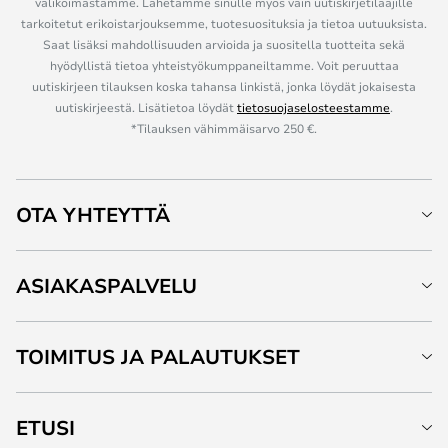
valikoimastamme. Lähetämme sinulle myös vain uutiskirjetilaajille
tarkoitetut erikoistarjouksemme, tuotesuosituksia ja tietoa uutuuksista.
Saat lisäksi mahdollisuuden arvioida ja suositella tuotteita sekä
hyödyllistä tietoa yhteistyökumppaneiltamme. Voit peruuttaa
uutiskirjeen tilauksen koska tahansa linkistä, jonka löydät jokaisesta
uutiskirjeestä. Lisätietoa löydät
tietosuojaselosteestamme
.
*Tilauksen vähimmäisarvo 250 €.
OTA YHTEYTTÄ
ASIAKASPALVELU
TOIMITUS JA PALAUTUKSET
ETUSI