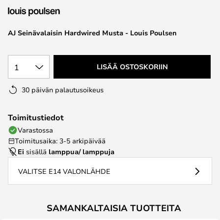
the
images
AJ Seinävalaisin Hardwired Musta - Louis Poulsen
gallery
1
LISÄÄ OSTOSKORIIN
30 päivän palautusoikeus
Toimitustiedot
Varastossa
Toimitusaika: 3-5 arkipäivää
Ei
sisällä
lamppua/ lamppuja
VALITSE E14 VALONLÄHDE
SAMANKALTAISIA TUOTTEITA