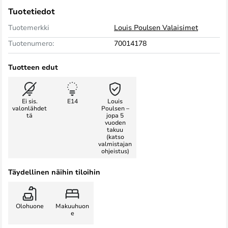
Tuotetiedot
Tuotemerkki
Louis Poulsen Valaisimet
Tuotenumero:
70014178
Tuotteen edut
Ei sis.
E14
Louis
valonlähdet
Poulsen –
tä
jopa 5
vuoden
takuu
(katso
valmistajan
ohjeistus)
Täydellinen näihin tiloihin
Olohuone
Makuuhuon
e