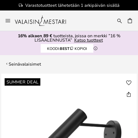
Varastotuotteet lähetetään 1 arkipäivän sisällä
Skip
to
Content
16% alkaen 89 €
tuotteista, joissa on merkki ”16 %
LISÄALENNUSTA”
Katso tuotteet
KOODI:
BEST
KOPIOI
Seinävalaisimet
Skip
SUMMER DEAL
to
the
end
of
the
images
gallery