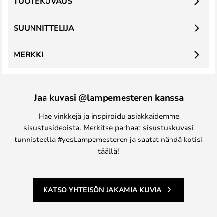
TUOTEKUVAUS
SUUNNITTELIJA
MERKKI
Jaa kuvasi @lampemesteren kanssa
Hae vinkkejä ja inspiroidu asiakkaidemme
sisustusideoista. Merkitse parhaat sisustuskuvasi
tunnisteella #yesLampemesteren ja saatat nähdä kotisi
täällä!
KATSO YHTEISÖN JAKAMIA KUVIA