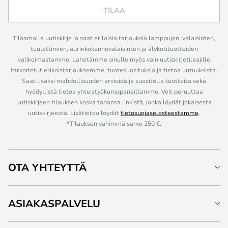
TILAA
Tilaamalla uutiskirje ja saat erilaisia tarjouksia lamppujen, valaisinten,
tuulettimien, aurinkokennovalaisinten ja älykotituotteiden
valikoimastamme. Lähetämme sinulle myös vain uutiskirjetilaajille
tarkoitetut erikoistarjouksemme, tuotesuosituksia ja tietoa uutuuksista.
Saat lisäksi mahdollisuuden arvioida ja suositella tuotteita sekä
hyödyllistä tietoa yhteistyökumppaneiltamme. Voit peruuttaa
uutiskirjeen tilauksen koska tahansa linkistä, jonka löydät jokaisesta
uutiskirjeestä. Lisätietoa löydät
tietosuojaselosteestamme
.
*Tilauksen vähimmäisarvo 250 €.
OTA YHTEYTTÄ
ASIAKASPALVELU