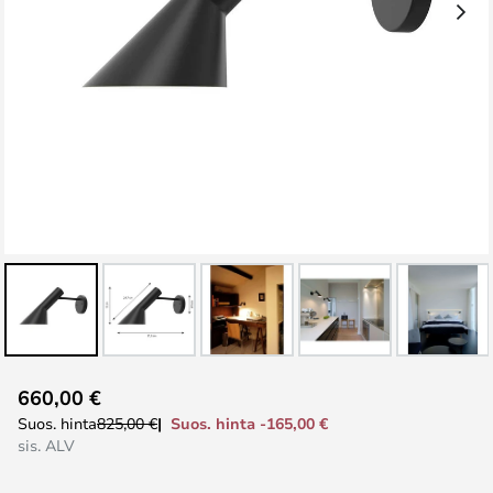
Skip
660,00 €
to
Suos. hinta -165,00 €
Suos. hinta
825,00 €
the
sis. ALV
beginning
of