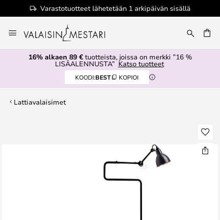
Varastotuotteet lähetetään 1 arkipäivän sisällä
Skip
to
Content
16% alkaen 89 €
tuotteista, joissa on merkki ”16 %
LISÄALENNUSTA”
Katso tuotteet
KOODI:
BEST
KOPIOI
Lattiavalaisimet
Skip
to
the
end
of
the
images
gallery