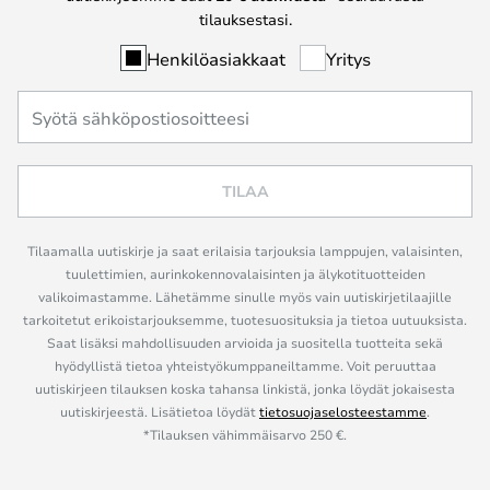
tilauksestasi.
Henkilöasiakkaat
Yritys
TILAA
Tilaamalla uutiskirje ja saat erilaisia tarjouksia lamppujen, valaisinten,
tuulettimien, aurinkokennovalaisinten ja älykotituotteiden
valikoimastamme. Lähetämme sinulle myös vain uutiskirjetilaajille
tarkoitetut erikoistarjouksemme, tuotesuosituksia ja tietoa uutuuksista.
Saat lisäksi mahdollisuuden arvioida ja suositella tuotteita sekä
hyödyllistä tietoa yhteistyökumppaneiltamme. Voit peruuttaa
uutiskirjeen tilauksen koska tahansa linkistä, jonka löydät jokaisesta
uutiskirjeestä. Lisätietoa löydät
tietosuojaselosteestamme
.
*Tilauksen vähimmäisarvo 250 €.