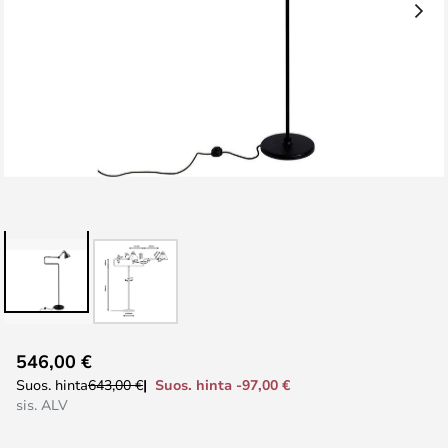
Skip
546,00 €
to
Suos. hinta -97,00 €
Suos. hinta
643,00 €
the
sis. ALV
beginning
of