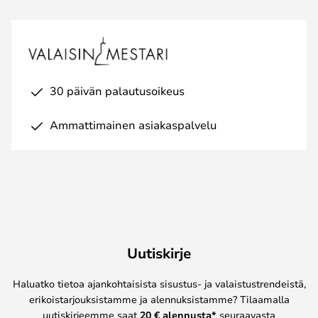
30 päivän palautusoikeus
Ammattimainen asiakaspalvelu
Uutiskirje
Haluatko tietoa ajankohtaisista sisustus- ja valaistustrendeistä,
erikoistarjouksistamme ja alennuksistamme? Tilaamalla
uutiskirjeemme saat
20 € alennusta*
seuraavasta