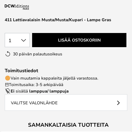
the
images
411 Lattiavalaisin Musta/Musta/Kupari - Lampe Gras
gallery
1
LISÄÄ OSTOSKORIIN
30 päivän palautusoikeus
Toimitustiedot
Vain muutamia kappaleita jäljellä varastossa.
Toimitusaika: 3-5 arkipäivää
Ei
sisällä
lamppua/ lamppuja
VALITSE VALONLÄHDE
SAMANKALTAISIA TUOTTEITA