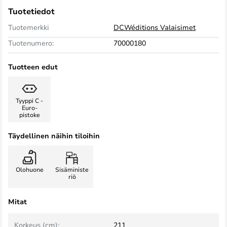
Tuotetiedot
Tuotemerkki
DCWéditions Valaisimet
Tuotenumero:
70000180
Tuotteen edut
Tyyppi C -
Euro-
pistoke
Täydellinen näihin tiloihin
Olohuone
Sisäministe
riö
Mitat
Korkeus (cm):
211