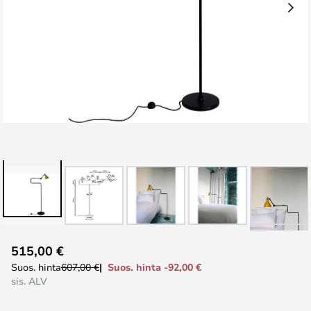
Skip
515,00 €
to
Suos. hinta -92,00 €
Suos. hinta
607,00 €
the
sis. ALV
beginning
of