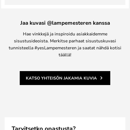
Jaa kuvasi @lampemesteren kanssa
Hae vinkkejä ja inspiroidu asiakkaidemme
sisustusideoista. Merkitse parhaat sisustuskuvasi
tunnisteella #yesLampemesteren ja saatat nähdä kotisi
täällä!
KATSO YHTEISÖN JAKAMIA KUVIA
Tarvitsetko opastusta?