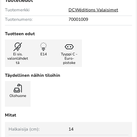
Tuotetiedot
Tuotemerkki
DCWéditions Valaisimet
Tuotenumero:
70001009
Tuotteen edut
Ei sis.
E14
Tyyppi C -
valonlähdet
Euro-
tä
pistoke
Täydellinen näihin tiloihin
Olohuone
Mitat
Halkaisija (cm):
14