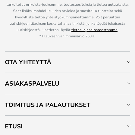
tarkoitetut erikoistarjouksemme, tuotesuosituksia ja tietoa uutuuksista.
Saat lisäksi mahdollisuuden arvioida ja suositella tuotteita sekä
hyödyllistä tietoa yhteistyökumppaneiltamme. Voit peruuttaa
uutiskirjeen tilauksen koska tahansa linkistä, jonka löydät jokaisesta
uutiskirjeestä. Lisätietoa löydät
tietosuojaselosteestamme
.
*Tilauksen vähimmäisarvo 250 €.
OTA YHTEYTTÄ
ASIAKASPALVELU
TOIMITUS JA PALAUTUKSET
ETUSI