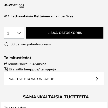
the
images
411 Lattiavalaisin Keltainen - Lampe Gras
gallery
1
LISÄÄ OSTOSKORIIN
30 päivän palautusoikeus
Toimitustiedot
Toimitusaika: 2-4 viikkoa
Ei
sisällä
lamppua/ lamppuja
VALITSE E14 VALONLÄHDE
SAMANKALTAISIA TUOTTEITA