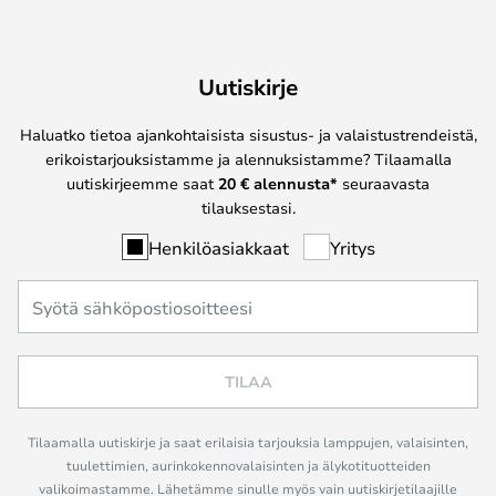
Uutiskirje
Haluatko tietoa ajankohtaisista sisustus- ja valaistustrendeistä,
erikoistarjouksistamme ja alennuksistamme? Tilaamalla
uutiskirjeemme saat
20 € alennusta*
seuraavasta
tilauksestasi.
Henkilöasiakkaat
Yritys
TILAA
Tilaamalla uutiskirje ja saat erilaisia tarjouksia lamppujen, valaisinten,
tuulettimien, aurinkokennovalaisinten ja älykotituotteiden
valikoimastamme. Lähetämme sinulle myös vain uutiskirjetilaajille