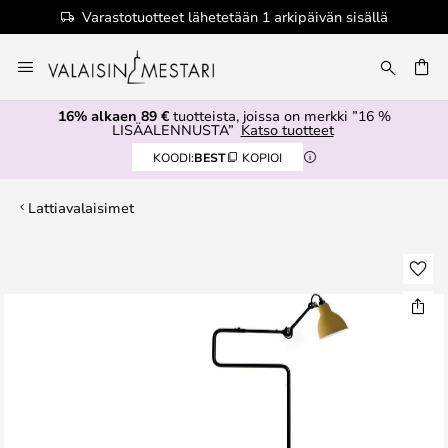
Varastotuotteet lähetetään 1 arkipäivän sisällä
Skip
to
Content
16% alkaen 89 €
tuotteista, joissa on merkki ”16 %
LISÄALENNUSTA”
Katso tuotteet
KOODI:
BEST
KOPIOI
Lattiavalaisimet
Skip
to
the
end
of
the
images
gallery