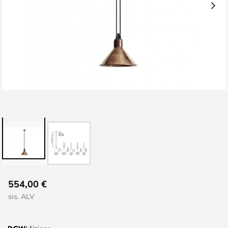
Skip
554,00 €
to
sis. ALV
the
beginning
of