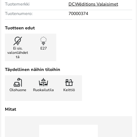
Tuotemerkki
DCWéditions Valaisimet
Tuotenumero:
70000374
Tuotteen edut
Ei sis.
E27
valonlähdet
tä
Täydellinen näihin tiloihin
Olohuone
Ruokailutila
Keittiö
Mitat