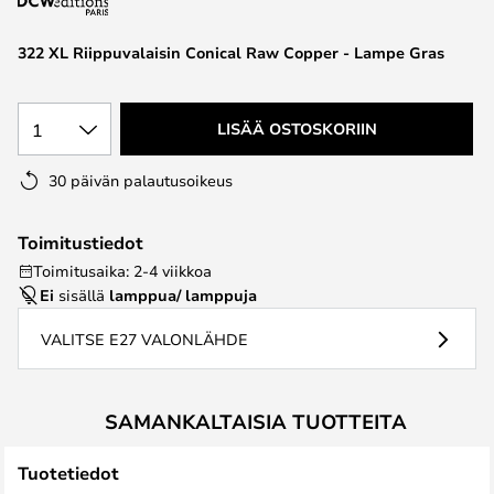
the
images
322 XL Riippuvalaisin Conical Raw Copper - Lampe Gras
gallery
1
LISÄÄ OSTOSKORIIN
30 päivän palautusoikeus
Toimitustiedot
Toimitusaika: 2-4 viikkoa
Ei
sisällä
lamppua/ lamppuja
VALITSE E27 VALONLÄHDE
SAMANKALTAISIA TUOTTEITA
Tuotetiedot