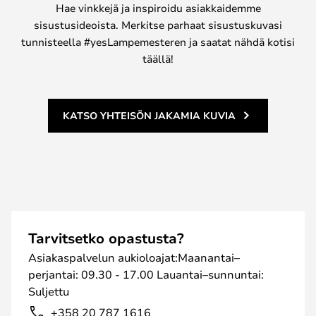
Hae vinkkejä ja inspiroidu asiakkaidemme
sisustusideoista. Merkitse parhaat sisustuskuvasi
tunnisteella #yesLampemesteren ja saatat nähdä kotisi
täällä!
KATSO YHTEISÖN JAKAMIA KUVIA
Tarvitsetko opastusta?
Asiakaspalvelun aukioloajat:Maanantai–
perjantai: 09.30 - 17.00 Lauantai–sunnuntai:
Suljettu
+358 20 787 1616