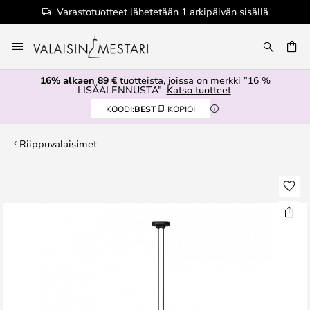
Varastotuotteet lähetetään 1 arkipäivän sisällä
Skip
to
Content
16% alkaen 89 €
tuotteista, joissa on merkki ”16 %
LISÄALENNUSTA”
Katso tuotteet
KOODI:
BEST
KOPIOI
Riippuvalaisimet
Skip
to
the
end
of
the
images
gallery