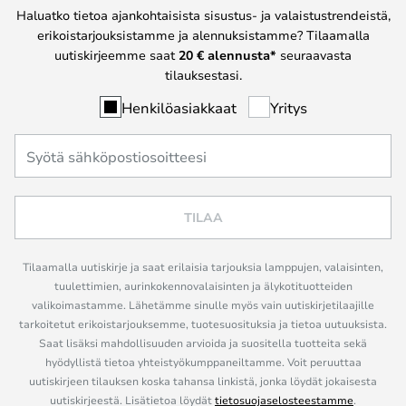
Haluatko tietoa ajankohtaisista sisustus- ja valaistustrendeistä,
erikoistarjouksistamme ja alennuksistamme? Tilaamalla
uutiskirjeemme saat
20 € alennusta*
seuraavasta
tilauksestasi.
Henkilöasiakkaat
Yritys
TILAA
Tilaamalla uutiskirje ja saat erilaisia tarjouksia lamppujen, valaisinten,
tuulettimien, aurinkokennovalaisinten ja älykotituotteiden
valikoimastamme. Lähetämme sinulle myös vain uutiskirjetilaajille
tarkoitetut erikoistarjouksemme, tuotesuosituksia ja tietoa uutuuksista.
Saat lisäksi mahdollisuuden arvioida ja suositella tuotteita sekä
hyödyllistä tietoa yhteistyökumppaneiltamme. Voit peruuttaa
uutiskirjeen tilauksen koska tahansa linkistä, jonka löydät jokaisesta
uutiskirjeestä. Lisätietoa löydät
tietosuojaselosteestamme
.