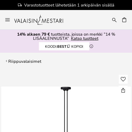
Varastotuotteet lähetetään 1 arkipäivän sisällä
Skip
to
Content
14% alkaen 79 €
tuotteista, joissa on merkki ”14 %
LISÄALENNUSTA”
Katso tuotteet
KOODI:
BEST
KOPIOI
Riippuvalaisimet
Skip
to
the
end
of
the
images
gallery