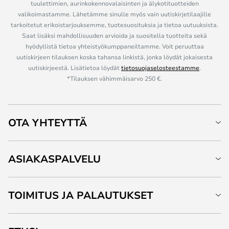
tuulettimien, aurinkokennovalaisinten ja älykotituotteiden
valikoimastamme. Lähetämme sinulle myös vain uutiskirjetilaajille
tarkoitetut erikoistarjouksemme, tuotesuosituksia ja tietoa uutuuksista.
Saat lisäksi mahdollisuuden arvioida ja suositella tuotteita sekä
hyödyllistä tietoa yhteistyökumppaneiltamme. Voit peruuttaa
uutiskirjeen tilauksen koska tahansa linkistä, jonka löydät jokaisesta
uutiskirjeestä. Lisätietoa löydät
tietosuojaselosteestamme
.
*Tilauksen vähimmäisarvo 250 €.
OTA YHTEYTTÄ
ASIAKASPALVELU
TOIMITUS JA PALAUTUKSET