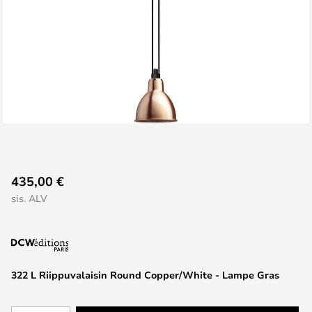
Skip
435,00 €
to
sis. ALV
the
beginning
of
the
images
322 L Riippuvalaisin Round Copper/White - Lampe Gras
gallery