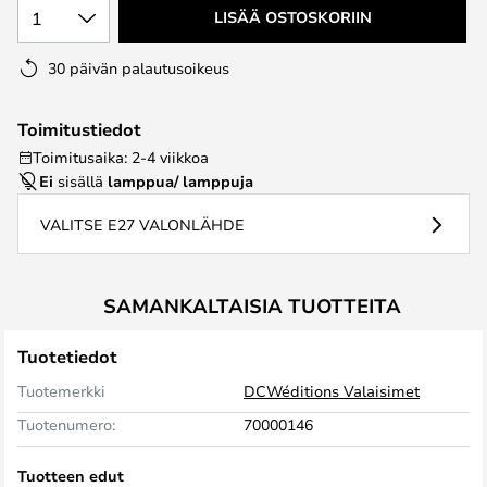
1
LISÄÄ OSTOSKORIIN
30 päivän palautusoikeus
Toimitustiedot
Toimitusaika: 2-4 viikkoa
Ei
sisällä
lamppua/ lamppuja
VALITSE E27 VALONLÄHDE
SAMANKALTAISIA TUOTTEITA
Tuotetiedot
Tuotemerkki
DCWéditions Valaisimet
Tuotenumero:
70000146
Tuotteen edut