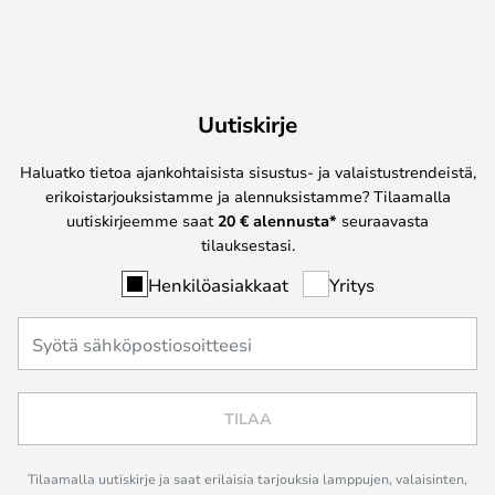
Uutiskirje
Haluatko tietoa ajankohtaisista sisustus- ja valaistustrendeistä,
erikoistarjouksistamme ja alennuksistamme? Tilaamalla
uutiskirjeemme saat
20 € alennusta*
seuraavasta
tilauksestasi.
Henkilöasiakkaat
Yritys
TILAA
Tilaamalla uutiskirje ja saat erilaisia tarjouksia lamppujen, valaisinten,