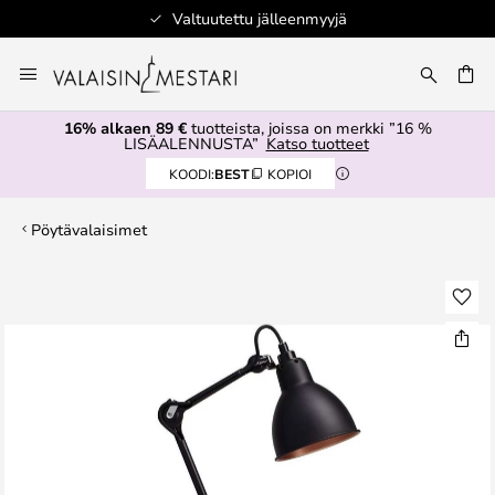
Valtuutettu jälleenmyyjä
Skip
to
Content
16% alkaen 89 €
tuotteista, joissa on merkki ”16 %
LISÄALENNUSTA”
Katso tuotteet
KOODI:
BEST
KOPIOI
Pöytävalaisimet
Skip
to
the
end
of
the
images
gallery