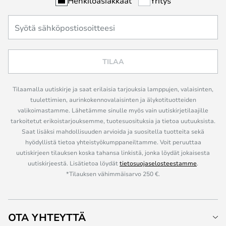
Henkilöasiakkaat
Yritys
TILAA
Tilaamalla uutiskirje ja saat erilaisia tarjouksia lamppujen, valaisinten,
tuulettimien, aurinkokennovalaisinten ja älykotituotteiden
valikoimastamme. Lähetämme sinulle myös vain uutiskirjetilaajille
tarkoitetut erikoistarjouksemme, tuotesuosituksia ja tietoa uutuuksista.
Saat lisäksi mahdollisuuden arvioida ja suositella tuotteita sekä
hyödyllistä tietoa yhteistyökumppaneiltamme. Voit peruuttaa
uutiskirjeen tilauksen koska tahansa linkistä, jonka löydät jokaisesta
uutiskirjeestä. Lisätietoa löydät
tietosuojaselosteestamme
.
*Tilauksen vähimmäisarvo 250 €.
OTA YHTEYTTÄ