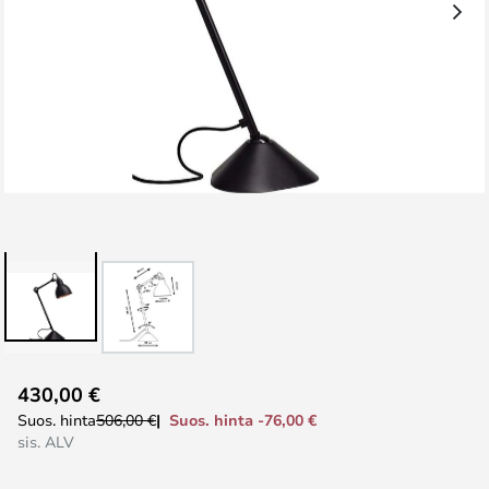
Skip
430,00 €
to
Suos. hinta -76,00 €
Suos. hinta
506,00 €
the
sis. ALV
beginning
of