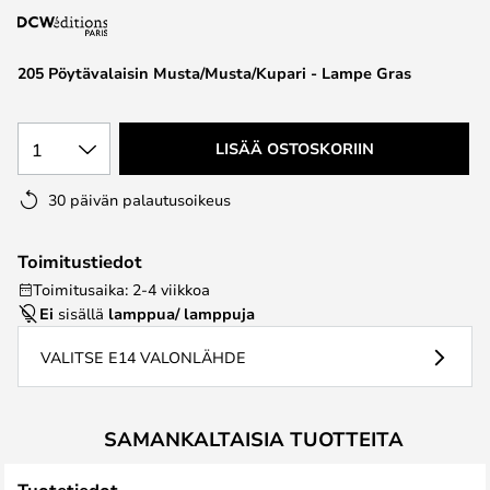
the
images
205 Pöytävalaisin Musta/Musta/Kupari - Lampe Gras
gallery
1
LISÄÄ OSTOSKORIIN
30 päivän palautusoikeus
Toimitustiedot
Toimitusaika: 2-4 viikkoa
Ei
sisällä
lamppua/ lamppuja
VALITSE E14 VALONLÄHDE
SAMANKALTAISIA TUOTTEITA