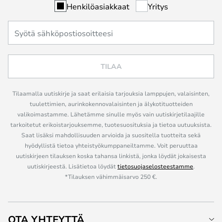
Henkilöasiakkaat
Yritys
TILAA
Tilaamalla uutiskirje ja saat erilaisia tarjouksia lamppujen, valaisinten,
tuulettimien, aurinkokennovalaisinten ja älykotituotteiden
valikoimastamme. Lähetämme sinulle myös vain uutiskirjetilaajille
tarkoitetut erikoistarjouksemme, tuotesuosituksia ja tietoa uutuuksista.
Saat lisäksi mahdollisuuden arvioida ja suositella tuotteita sekä
hyödyllistä tietoa yhteistyökumppaneiltamme. Voit peruuttaa
uutiskirjeen tilauksen koska tahansa linkistä, jonka löydät jokaisesta
uutiskirjeestä. Lisätietoa löydät
tietosuojaselosteestamme
.
*Tilauksen vähimmäisarvo 250 €.
OTA YHTEYTTÄ