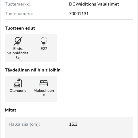
Tuotemerkki
DCWéditions Valaisimet
Tuotenumero:
70001131
Tuotteen edut
Ei sis.
E27
valonlähdet
tä
Täydellinen näihin tiloihin
Olohuone
Makuuhuon
e
Mitat
Halkaisija (cm):
15,3