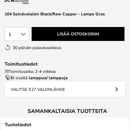
the
images
104 Seinävalaisin Black/Raw Copper - Lampe Gras
gallery
1
LISÄÄ OSTOSKORIIN
30 päivän palautusoikeus
Toimitustiedot
Toimitusaika: 2-4 viikkoa
Ei
sisällä
lamppua/ lamppuja
VALITSE E27 VALONLÄHDE
SAMANKALTAISIA TUOTTEITA
Tuotetiedot