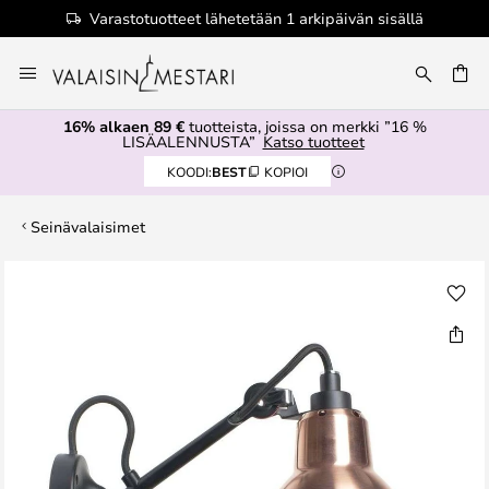
Varastotuotteet lähetetään 1 arkipäivän sisällä
Skip
to
Content
16% alkaen 89 €
tuotteista, joissa on merkki ”16 %
LISÄALENNUSTA”
Katso tuotteet
KOODI:
BEST
KOPIOI
Seinävalaisimet
Skip
to
the
end
of
the
images
gallery