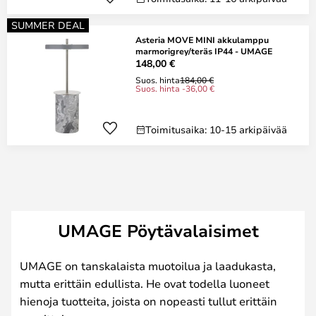
SUMMER DEAL
Asteria MOVE MINI akkulamppu
marmorigrey/teräs IP44 - UMAGE
148,00 €
Suos. hinta
184,00 €
Suos. hinta -36,00 €
Toimitusaika: 10-15 arkipäivää
UMAGE Pöytävalaisimet
UMAGE on tanskalaista muotoilua ja laadukasta,
mutta erittäin edullista. He ovat todella luoneet
hienoja tuotteita, joista on nopeasti tullut erittäin