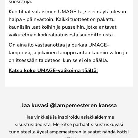
suosittuja.
Kun tilaat valaisimen UMAGElta, se ei näytä olevan
halpa - päinvastoin. Kaikki tuotteet on pakattu
kauniisiin laatikoihin ja pusseihin, jotka antavat
vaikutelman korkealaatuisesta suunnittelusta.
On aina ilo vastaanottaa ja purkaa UMAGE-
lamppusi, ja jokainen lamppu antaa kauniin valon ja
on itsessään taideteos, kun se ei ole päällä.
Katso koko UMAGE-valikoima täältä!
Jaa kuvasi @lampemesteren kanssa
Hae vinkkejä ja inspiroidu asiakkaidemme
sisustusideoista. Merkitse parhaat sisustuskuvasi
tunnisteella #yesLampemesteren ja saatat nähdä kotisi