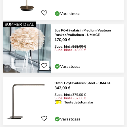
Varastossa
SUMMER DEAL
Eos Pöytävalaisin Medium Vaalean
Ruskea/Valkoinen - UMAGE
170,00 €
Suos. hinta
213,00 €
Suos. hinta -43,00 €
Varastossa
Omni Pöytävalaisin Steel - UMAGE
342,00 €
Suos. hinta
379,00 €
Suos. hinta -37,00 €
Tuotetietolomake
Varastossa