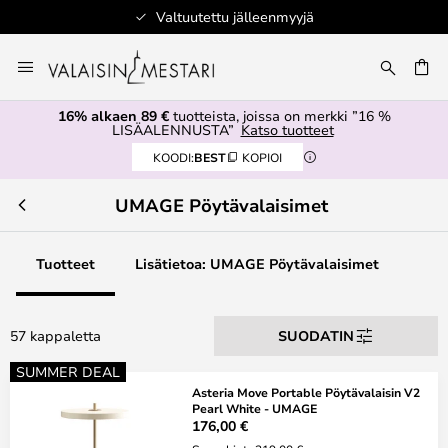
Valtuutettu jälleenmyyjä
Skip
to
Content
16% alkaen 89 €
tuotteista, joissa on merkki ”16 %
LISÄALENNUSTA”
Katso tuotteet
KOODI:
BEST
KOPIOI
UMAGE Pöytävalaisimet
Tuotteet
Lisätietoa: UMAGE Pöytävalaisimet
57 kappaletta
SUODATIN
SUMMER DEAL
Asteria Move Portable Pöytävalaisin V2
Pearl White - UMAGE
176,00 €