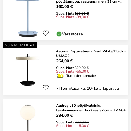
pöytälamppu, vaaleansininen, 31 cm -
UMAGE
160,00 €
Suos. hinta
199,00 €
Suos. hinta -39,00 €
Varastossa
SUMMER DEAL
Asteria Pöytävalaisin Pearl White/Black -
UMAGE
264,00 €
Suos. hinta
329,00 €
Suos. hinta -65,00 €
Tuotetietolomake
Toimitusaika: 10-15 arkipäivää
Audrey LED-pöytävalaisin,
teräksenvärinen, korkeus 37 cm - UMAGE
284,00 €
Suos. hinta
299,00 €
Suos. hinta -15,00 €