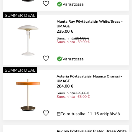
Varastossa
SUMMER DEAL
Manta Ray Pöytävalaisin White/Brass -
UMAGE
235,00 €
Suos. hinta
294,00 €
Suos. hinta -59,00 €
Varastossa
SUMMER DEAL
Asteria Pöytävalaisin Nuance Oranssi -
UMAGE
264,00 €
Suos. hinta
329,00 €
Suos. hinta -65,00 €
Toimitusaika: 11-16 arkipäivää
Audrey Pöytävalaisin Plated Brass/White