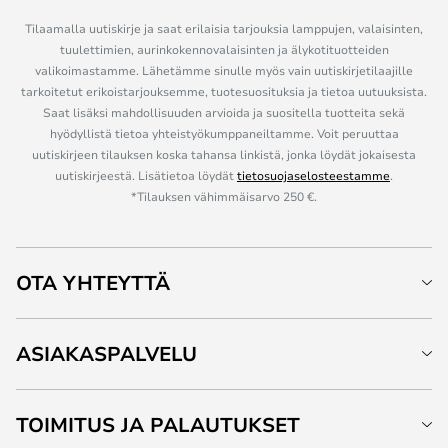
Tilaamalla uutiskirje ja saat erilaisia tarjouksia lamppujen, valaisinten,
tuulettimien, aurinkokennovalaisinten ja älykotituotteiden
valikoimastamme. Lähetämme sinulle myös vain uutiskirjetilaajille
tarkoitetut erikoistarjouksemme, tuotesuosituksia ja tietoa uutuuksista.
Saat lisäksi mahdollisuuden arvioida ja suositella tuotteita sekä
hyödyllistä tietoa yhteistyökumppaneiltamme. Voit peruuttaa
uutiskirjeen tilauksen koska tahansa linkistä, jonka löydät jokaisesta
uutiskirjeestä. Lisätietoa löydät
tietosuojaselosteestamme
.
*Tilauksen vähimmäisarvo 250 €.
OTA YHTEYTTÄ
ASIAKASPALVELU
TOIMITUS JA PALAUTUKSET