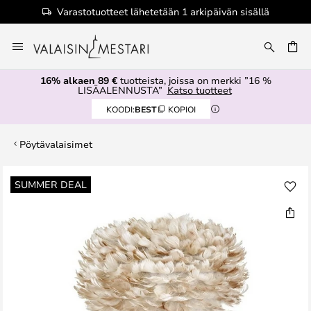
Varastotuotteet lähetetään 1 arkipäivän sisällä
Skip
to
Content
16% alkaen 89 €
tuotteista, joissa on merkki ”16 %
LISÄALENNUSTA”
Katso tuotteet
KOODI:
BEST
KOPIOI
Pöytävalaisimet
Skip
SUMMER DEAL
to
the
end
of
the
images
gallery