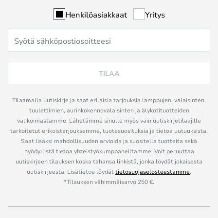
Henkilöasiakkaat
Yritys
TILAA
Tilaamalla uutiskirje ja saat erilaisia tarjouksia lamppujen, valaisinten,
tuulettimien, aurinkokennovalaisinten ja älykotituotteiden
valikoimastamme. Lähetämme sinulle myös vain uutiskirjetilaajille
tarkoitetut erikoistarjouksemme, tuotesuosituksia ja tietoa uutuuksista.
Saat lisäksi mahdollisuuden arvioida ja suositella tuotteita sekä
hyödyllistä tietoa yhteistyökumppaneiltamme. Voit peruuttaa
uutiskirjeen tilauksen koska tahansa linkistä, jonka löydät jokaisesta
uutiskirjeestä. Lisätietoa löydät
tietosuojaselosteestamme
.
*Tilauksen vähimmäisarvo 250 €.