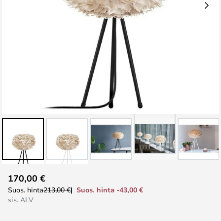
Skip
170,00 €
to
Suos. hinta -43,00 €
Suos. hinta
213,00 €
the
sis. ALV
beginning
of