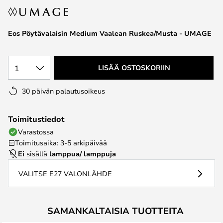
the
images
Eos Pöytävalaisin Medium Vaalean Ruskea/Musta - UMAGE
gallery
1
LISÄÄ OSTOSKORIIN
30 päivän palautusoikeus
Toimitustiedot
Varastossa
Toimitusaika: 3-5 arkipäivää
Ei
sisällä
lamppua/ lamppuja
VALITSE E27 VALONLÄHDE
SAMANKALTAISIA TUOTTEITA