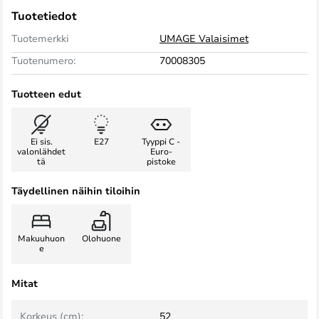
Tuotetiedot
Tuotemerkki
UMAGE Valaisimet
Tuotenumero:
70008305
Tuotteen edut
Ei sis.
E27
Tyyppi C -
valonlähdet
Euro-
tä
pistoke
Täydellinen näihin tiloihin
Makuuhuon
Olohuone
e
Mitat
Korkeus (cm):
52