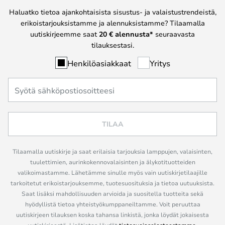
Haluatko tietoa ajankohtaisista sisustus- ja valaistustrendeistä,
erikoistarjouksistamme ja alennuksistamme? Tilaamalla
uutiskirjeemme saat
20 € alennusta*
seuraavasta
tilauksestasi.
Henkilöasiakkaat
Yritys
TILAA
Tilaamalla uutiskirje ja saat erilaisia tarjouksia lamppujen, valaisinten,
tuulettimien, aurinkokennovalaisinten ja älykotituotteiden
valikoimastamme. Lähetämme sinulle myös vain uutiskirjetilaajille
tarkoitetut erikoistarjouksemme, tuotesuosituksia ja tietoa uutuuksista.
Saat lisäksi mahdollisuuden arvioida ja suositella tuotteita sekä
hyödyllistä tietoa yhteistyökumppaneiltamme. Voit peruuttaa
uutiskirjeen tilauksen koska tahansa linkistä, jonka löydät jokaisesta