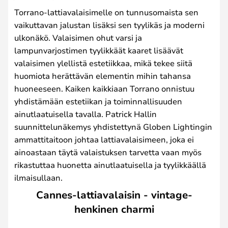
Torrano-lattiavalaisimelle on tunnusomaista sen
vaikuttavan jalustan lisäksi sen tyylikäs ja moderni
ulkonäkö. Valaisimen ohut varsi ja
lampunvarjostimen tyylikkäät kaaret lisäävät
valaisimen ylellistä estetiikkaa, mikä tekee siitä
huomiota herättävän elementin mihin tahansa
huoneeseen. Kaiken kaikkiaan Torrano onnistuu
yhdistämään estetiikan ja toiminnallisuuden
ainutlaatuisella tavalla. Patrick Hallin
suunnittelunäkemys yhdistettynä Globen Lightingin
ammattitaitoon johtaa lattiavalaisimeen, joka ei
ainoastaan täytä valaistuksen tarvetta vaan myös
rikastuttaa huonetta ainutlaatuisella ja tyylikkäällä
ilmaisullaan.
Cannes-lattiavalaisin - vintage-
henkinen charmi