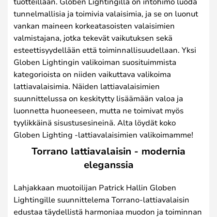
tuotteillaan. Globen Lightingilla on intohimo luoda
tunnelmallisia ja toimivia valaisimia, ja se on luonut
vankan maineen korkeatasoisten valaisimien
valmistajana, jotka tekevät vaikutuksen sekä
esteettisyydellään että toiminnallisuudellaan. Yksi
Globen Lightingin valikoiman suosituimmista
kategorioista on niiden vaikuttava valikoima
lattiavalaisimia. Näiden lattiavalaisimien
suunnittelussa on keskitytty lisäämään valoa ja
luonnetta huoneeseen, mutta ne toimivat myös
tyylikkäinä sisustusesineinä. Alta löydät koko
Globen Lighting -lattiavalaisimien valikoimamme!
Torrano lattiavalaisin - modernia
eleganssia
Lahjakkaan muotoilijan Patrick Hallin Globen
Lightingille suunnittelema Torrano-lattiavalaisin
edustaa täydellistä harmoniaa muodon ja toiminnan