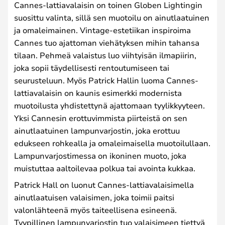
Cannes-lattiavalaisin on toinen Globen Lightingin
suosittu valinta, sillä sen muotoilu on ainutlaatuinen
ja omaleimainen. Vintage-estetiikan inspiroima
Cannes tuo ajattoman viehätyksen mihin tahansa
tilaan. Pehmeä valaistus luo viihtyisän ilmapiirin,
joka sopii täydellisesti rentoutumiseen tai
seurusteluun. Myös Patrick Hallin luoma Cannes-
lattiavalaisin on kaunis esimerkki modernista
muotoilusta yhdistettynä ajattomaan tyylikkyyteen.
Yksi Cannesin erottuvimmista piirteistä on sen
ainutlaatuinen lampunvarjostin, joka erottuu
edukseen rohkealla ja omaleimaisella muotoilullaan.
Lampunvarjostimessa on ikoninen muoto, joka
muistuttaa aaltoilevaa polkua tai avointa kukkaa.
Patrick Hall on luonut Cannes-lattiavalaisimella
ainutlaatuisen valaisimen, joka toimii paitsi
valonlähteenä myös taiteellisena esineenä.
Tyypillinen lampunvarjostin tuo valaisimeen tiettyä