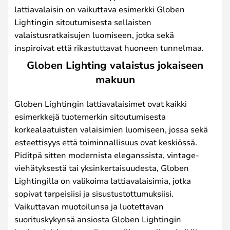
lattiavalaisin on vaikuttava esimerkki Globen
Lightingin sitoutumisesta sellaisten
valaistusratkaisujen luomiseen, jotka sekä
inspiroivat että rikastuttavat huoneen tunnelmaa.
Globen Lighting valaistus jokaiseen
makuun
Globen Lightingin lattiavalaisimet ovat kaikki
esimerkkejä tuotemerkin sitoutumisesta
korkealaatuisten valaisimien luomiseen, jossa sekä
esteettisyys että toiminnallisuus ovat keskiössä.
Piditpä sitten modernista eleganssista, vintage-
viehätyksestä tai yksinkertaisuudesta, Globen
Lightingilla on valikoima lattiavalaisimia, jotka
sopivat tarpeisiisi ja sisustustottumuksiisi.
Vaikuttavan muotoilunsa ja luotettavan
suorituskykynsä ansiosta Globen Lightingin