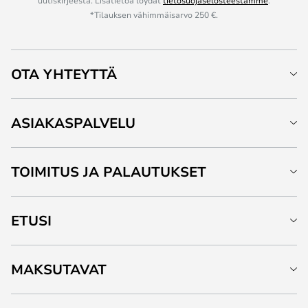
uutiskirjeestä. Lisätietoa löydät
tietosuojaselosteestamme
.
*Tilauksen vähimmäisarvo 250 €.
OTA YHTEYTTÄ
ASIAKASPALVELU
TOIMITUS JA PALAUTUKSET
ETUSI
MAKSUTAVAT