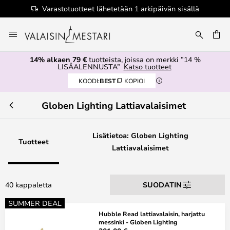
kipäivän sisällä
Valtuutettu jälleenmyyjä
Skip
to
Content
14% alkaen 79 €
tuotteista, joissa on merkki ”14 %
LISÄALENNUSTA”
Katso tuotteet
KOODI:
BEST
KOPIOI
Globen Lighting Lattiavalaisimet
Lisätietoa: Globen Lighting
Tuotteet
Lattiavalaisimet
40 kappaletta
SUODATIN
SUMMER DEAL
Hubble Read lattiavalaisin, harjattu
messinki - Globen Lighting