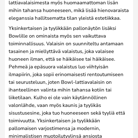
lattiavalaisimesta myös huomaamattoman lisän
mihin tahansa huoneeseen, mikä lisää hienovaraista
eleganssia hallitsematta tilan yleistä estetiikkaa.
Yksinkertaisen ja tyylikkään pallonäytön lisäksi
Bowlille on ominaista myös sen vaikuttava
toiminnallisuus. Valaisin on suunniteltu antamaan
tasainen ja miellyttävä valaistus, joka valaisee
huoneen ilman, että se häikäisee tai häikäisee.
Pehmeä ja epäsuora valaistus luo viihtyisän
ilmapiirin, joka sopii erinomaisesti rentoutumiseen
tai seurusteluun, joten Bowl-lattiavalaisin on
ihanteellinen valinta mihin tahansa kotiin tai
liiketilaan. Kulho ei ole vain käytännöllinen
valonlähde, vaan myös kaunis ja tyylikäs
sisustusesine, joka tuo huoneeseen sekä tyyliä että
toimivuutta. Yksinkertaisen ja tyylikkään
pallomaisen varjostimensa ja modernin,
minimalistisen muotoilutyylinsä ansiosta