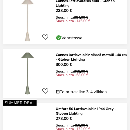
Cannes-lattiavalaisin Mud - Globen
Lighting
238,00 €
Suos. hinta
384,00 €
Suos. hinta -146,00 €
Varastossa
Cannes lattiavalaisin vihreä metalli 140 cm
- Globen Lighting
300,00 €
Suos. hinta
368,00 €
Suos. hinta -68,00 €
Toimitusaika: 3-4 viikkoa
SUMMER DEAL
Umfors 50 Lattiavalaisin IP44 Grey -
Globen Lighting
278,00 €
Suos. hinta
450,00 €
Suos. hinta -172,00 €