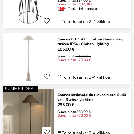
Suos. hinta
317,00 €
Suos. hinta -107,00 €
Tuotetietolomake
Toimitusaika: 2-4 viikkoa
Cannes PORTABLE lattiavalaisin ulos,
ruskea IP54 - Globen Lighting
185,00 €
Suos. hinta
210,00 €
Suos. hinta -25,00 €
Toimitusaika: 3-4 viikkoa
SUMMER DEAL
Cannes lattiavalaisin ruskea metalli 140
cm - Globen Lighting
295,00 €
Suos. hinta
368,00 €
Suos. hinta -73,00 €
Toimitusaika: 2-4 viikkoa