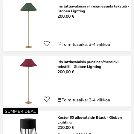
Iris lattiavalaisin vihreä/messinki tekstiili -
Globen Lighting
200,00 €
Toimitusaika: 3-4 viikkoa
Iris lattiavalaisin punainen/messinki
tekstiili - Globen Lighting
200,00 €
Toimitusaika: 2-4 viikkoa
SUMMER DEAL
Koster 60 ulkovalaisin Black - Globen
Lighting
210,00 €