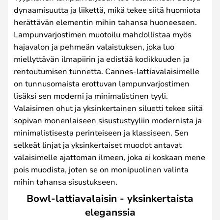
dynaamisuutta ja liikettä, mikä tekee siitä huomiota
herättävän elementin mihin tahansa huoneeseen.
Lampunvarjostimen muotoilu mahdollistaa myös
hajavalon ja pehmeän valaistuksen, joka luo
miellyttävän ilmapiirin ja edistää kodikkuuden ja
rentoutumisen tunnetta. Cannes-lattiavalaisimelle
on tunnusomaista erottuvan lampunvarjostimen
lisäksi sen moderni ja minimalistinen tyyli.
Valaisimen ohut ja yksinkertainen siluetti tekee siitä
sopivan monenlaiseen sisustustyyliin modernista ja
minimalistisesta perinteiseen ja klassiseen. Sen
selkeät linjat ja yksinkertaiset muodot antavat
valaisimelle ajattoman ilmeen, joka ei koskaan mene
pois muodista, joten se on monipuolinen valinta
mihin tahansa sisustukseen.
Bowl-lattiavalaisin - yksinkertaista
eleganssia