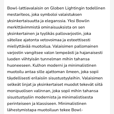
Bowl-lattiavalaisin on Globen Lightingin todellinen
mestariteos, joka symboloi valaistuksen
yksinkertaisuutta ja eleganssia. Yksi Bowlin
merkittävimmistä ominaisuuksista on sen
yksinkertainen ja tyylikäs pallovarjostin, joka
säteilee ajatonta vetovoimaa ja esteettisesti
miellyttävää muotoilua. Valaisimen pallomainen
varjostin vangitsee valon lempeästi ja hajanaisesti
luoden viihtyisän tunnelman mihin tahansa
huoneeseen. Kulhon moderni ja minimalistinen
muotoilu antaa sille ajattoman ilmeen, joka sopii
täydellisesti erilaisiin sisustustyyleihin. Valaisimen
selkeät linjat ja yksinkertaiset muodot tekevät siitä
monipuolisen valinnan, joka sopii mihin tahansa
sisustustyyliin modernista ja minimalistisesta
perinteiseen ja klassiseen. Minimalistinen
lähestymistapa muotoiluun tekee Bowl-