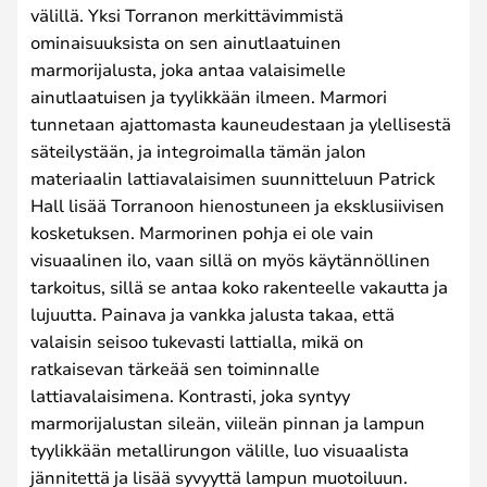
välillä. Yksi Torranon merkittävimmistä
ominaisuuksista on sen ainutlaatuinen
marmorijalusta, joka antaa valaisimelle
ainutlaatuisen ja tyylikkään ilmeen. Marmori
tunnetaan ajattomasta kauneudestaan ja ylellisestä
säteilystään, ja integroimalla tämän jalon
materiaalin lattiavalaisimen suunnitteluun Patrick
Hall lisää Torranoon hienostuneen ja eksklusiivisen
kosketuksen. Marmorinen pohja ei ole vain
visuaalinen ilo, vaan sillä on myös käytännöllinen
tarkoitus, sillä se antaa koko rakenteelle vakautta ja
lujuutta. Painava ja vankka jalusta takaa, että
valaisin seisoo tukevasti lattialla, mikä on
ratkaisevan tärkeää sen toiminnalle
lattiavalaisimena. Kontrasti, joka syntyy
marmorijalustan sileän, viileän pinnan ja lampun
tyylikkään metallirungon välille, luo visuaalista
jännitettä ja lisää syvyyttä lampun muotoiluun.