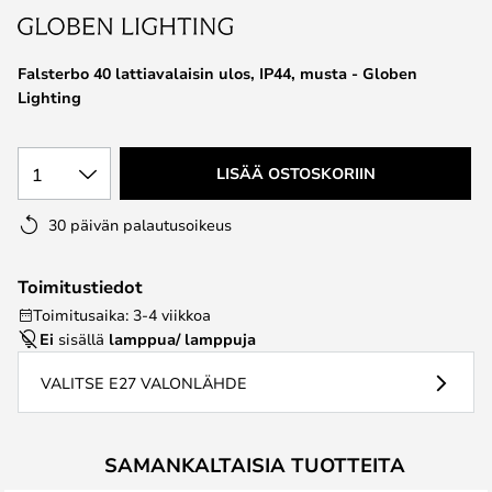
the
images
Falsterbo 40 lattiavalaisin ulos, IP44, musta - Globen
gallery
Lighting
1
LISÄÄ OSTOSKORIIN
30 päivän palautusoikeus
Toimitustiedot
Toimitusaika: 3-4 viikkoa
Ei
sisällä
lamppua/ lamppuja
VALITSE E27 VALONLÄHDE
SAMANKALTAISIA TUOTTEITA