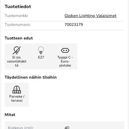
Tuotetiedot
Tuotemerkki
Globen Lighting Valaisimet
Tuotenumero:
70023179
Tuotteen edut
Ei sis.
E27
Tyyppi C -
valonlähdet
Euro-
tä
pistoke
Täydellinen näihin tiloihin
Parveke /
terassi
Mitat
Korkeus (cm):
40