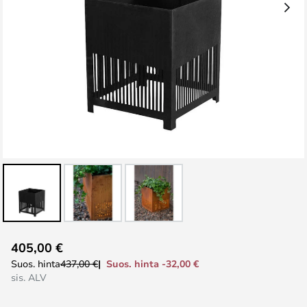
Skip
405,00 €
to
Suos. hinta -32,00 €
Suos. hinta
437,00 €
the
sis. ALV
beginning
of