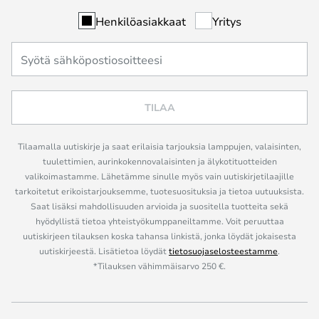
Henkilöasiakkaat
Yritys
TILAA
Tilaamalla uutiskirje ja saat erilaisia tarjouksia lamppujen, valaisinten,
tuulettimien, aurinkokennovalaisinten ja älykotituotteiden
valikoimastamme. Lähetämme sinulle myös vain uutiskirjetilaajille
tarkoitetut erikoistarjouksemme, tuotesuosituksia ja tietoa uutuuksista.
Saat lisäksi mahdollisuuden arvioida ja suositella tuotteita sekä
hyödyllistä tietoa yhteistyökumppaneiltamme. Voit peruuttaa
uutiskirjeen tilauksen koska tahansa linkistä, jonka löydät jokaisesta
uutiskirjeestä. Lisätietoa löydät
tietosuojaselosteestamme
.
*Tilauksen vähimmäisarvo 250 €.