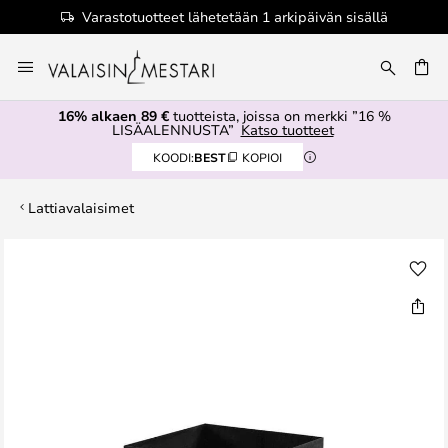
Varastotuotteet lähetetään 1 arkipäivän sisällä
Skip
to
Content
16% alkaen 89 €
tuotteista, joissa on merkki ”16 %
LISÄALENNUSTA”
Katso tuotteet
KOODI:
BEST
KOPIOI
Lattiavalaisimet
Skip
to
the
end
of
the
images
gallery