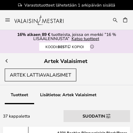
Varastotuotteet lähetetään 1 arkipäivän sisällä
Skip
to
Content
16% alkaen 89 €
tuotteista, joissa on merkki ”16 %
LISÄALENNUSTA”
Katso tuotteet
KOODI:
BEST
KOPIOI
Artek Valaisimet
ARTEK LATTIAVALAISIMET
Tuotteet
Lisätietoa: Artek Valaisimet
37 kappaletta
SUODATIN
A331 Beehive Riippuvalaisin Black/Brass -