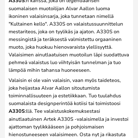
A330S
:n kanssa, joka on legendaarisen
suomalaisen muotoilijan Alvar Aallon luoma
ikoninen valaisinsarja, joka tunnetaan nimellä
"Kultainen kello". A330S on valaistussuunnittelun
mestariteos, joka on tyylikäs ja ajaton. A330S on
messingistä ja teräksestä valmistettu orgaaninen
muoto, joka huokuu hienovaraista ylellisyyttä.
Valaisimen ainutlaatuisen muotoilun läpi suodattuva
pehmeä valaistus luo viihtyisän tunnelman ja tuo
lämpöä mihin tahansa huoneeseen.
Valaisin ei ole vain valaisin, vaan myös taideteos,
joka heijastaa Alvar Aallon sitoutumista
toiminnallisuuteen ja estetiikkaan. Tuo tuulahdus
suomalaista designperintöä kotiisi tai toimistoosi
A330S
:llä. Tee valaistuskokemuksestasi
ainutlaatuinen Artek A330S -valaisimella ja investoi
ajattoman tyylikkääseen ja pohjoismaisen
hienostuneeseen valaisimeen. Osta nyt ja rikastuta