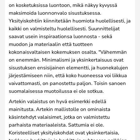
on kosketuksissa luontoon, mikä näkyy kyvyssä
maksimoida luonnonvalo sisustuksessa.
Yksityiskohtiin kiinnitetään huomiota huolellisesti, ja
kaikki on valmisteltu huolellisesti. Suunnittelijat
saavat usein inspiraationsa luonnosta - sekä
muodon ja materiaalin että tuotteen
kokonaisvaltaisen kokemuksen osalta. "Vähemmän
on enemmän. Minimalismi ja yksinkertaisuus ovat
sisustuksen ensisijainen elementti, ja huonekalujen
järjestämiseen niin, että koko huoneessa voi liikkua
vaivattomasti, on panostettu paljon. Toisin sanoen
suomalaisessa muotoilussa ei ole sotkua.
Artekin valaistus on hyvä esimerkki edellä
mainitusta. Artekin mallistolle on ominaista
käsintehdyt valaisimet, jotka on valmistettu
parhaista materiaaleista. Sattumia ei ole.
Koristeelliset yksityiskohdat ovat yksinkertaisia,