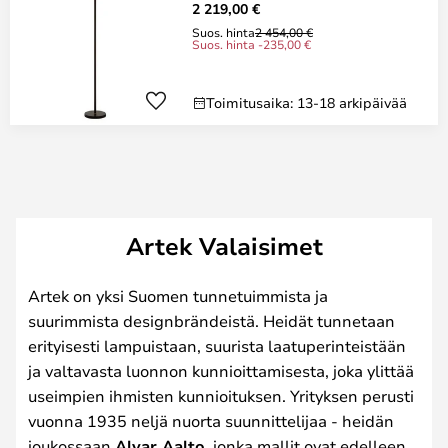
2 219,00 €
Suos. hinta
2 454,00 €
Suos. hinta -235,00 €
Toimitusaika: 13-18 arkipäivää
Artek Valaisimet
Artek on yksi Suomen tunnetuimmista ja
suurimmista designbrändeistä. Heidät tunnetaan
erityisesti lampuistaan, suurista laatuperinteistään
ja valtavasta luonnon kunnioittamisesta, joka ylittää
useimpien ihmisten kunnioituksen. Yrityksen perusti
vuonna 1935 neljä nuorta suunnittelijaa - heidän
joukossaan
Alvar Aalto
, jonka mallit ovat edelleen