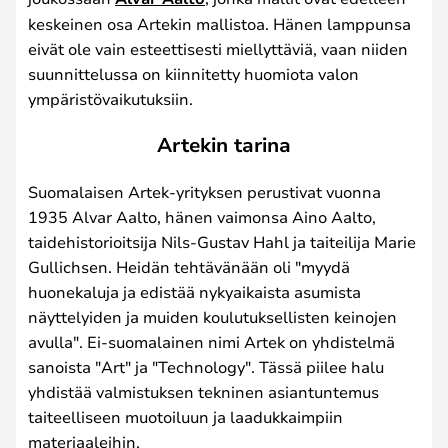
keskeinen osa Artekin mallistoa. Hänen lamppunsa
eivät ole vain esteettisesti miellyttäviä, vaan niiden
suunnittelussa on kiinnitetty huomiota valon
ympäristövaikutuksiin.
Artekin tarina
Suomalaisen Artek-yrityksen perustivat vuonna
1935 Alvar Aalto, hänen vaimonsa Aino Aalto,
taidehistorioitsija Nils-Gustav Hahl ja taiteilija Marie
Gullichsen. Heidän tehtävänään oli "myydä
huonekaluja ja edistää nykyaikaista asumista
näyttelyiden ja muiden koulutuksellisten keinojen
avulla". Ei-suomalainen nimi Artek on yhdistelmä
sanoista "Art" ja "Technology". Tässä piilee halu
yhdistää valmistuksen tekninen asiantuntemus
taiteelliseen muotoiluun ja laadukkaimpiin
materiaaleihin.