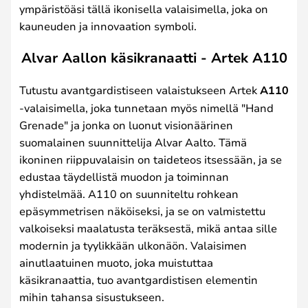
ympäristöäsi tällä ikonisella valaisimella, joka on
kauneuden ja innovaation symboli.
Alvar Aallon käsikranaatti - Artek A110
Tutustu avantgardistiseen valaistukseen Artek
A110
-valaisimella, joka tunnetaan myös nimellä "Hand
Grenade" ja jonka on luonut visionäärinen
suomalainen suunnittelija Alvar Aalto. Tämä
ikoninen riippuvalaisin on taideteos itsessään, ja se
edustaa täydellistä muodon ja toiminnan
yhdistelmää. A110 on suunniteltu rohkean
epäsymmetrisen näköiseksi, ja se on valmistettu
valkoiseksi maalatusta teräksestä, mikä antaa sille
modernin ja tyylikkään ulkonäön. Valaisimen
ainutlaatuinen muoto, joka muistuttaa
käsikranaattia, tuo avantgardistisen elementin
mihin tahansa sisustukseen.