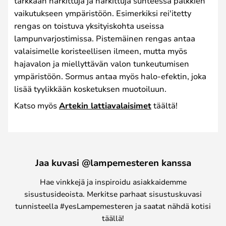
tarkkaan harkittuja ja harkittuja suhteessa palkkien
vaikutukseen ympäristöön. Esimerkiksi rei'itetty
rengas on toistuva yksityiskohta useissa
lampunvarjostimissa. Pistemäinen rengas antaa
valaisimelle koristeellisen ilmeen, mutta myös
hajavalon ja miellyttävän valon tunkeutumisen
ympäristöön. Sormus antaa myös halo-efektin, joka
lisää tyylikkään kosketuksen muotoiluun.
Katso myös
Artekin lattiavalaisimet
täältä!
Jaa kuvasi @lampemesteren kanssa
Hae vinkkejä ja inspiroidu asiakkaidemme
sisustusideoista. Merkitse parhaat sisustuskuvasi
tunnisteella #yesLampemesteren ja saatat nähdä kotisi
täällä!