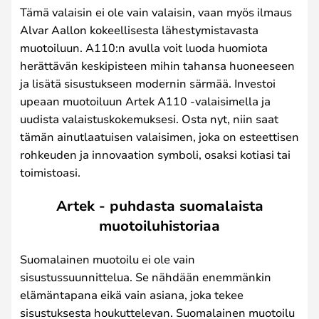
Tämä valaisin ei ole vain valaisin, vaan myös ilmaus
Alvar Aallon kokeellisesta lähestymistavasta
muotoiluun. A110:n avulla voit luoda huomiota
herättävän keskipisteen mihin tahansa huoneeseen
ja lisätä sisustukseen modernin särmää. Investoi
upeaan muotoiluun Artek A110 -valaisimella ja
uudista valaistuskokemuksesi. Osta nyt, niin saat
tämän ainutlaatuisen valaisimen, joka on esteettisen
rohkeuden ja innovaation symboli, osaksi kotiasi tai
toimistoasi.
Artek - puhdasta suomalaista
muotoiluhistoriaa
Suomalainen muotoilu ei ole vain
sisustussuunnittelua. Se nähdään enemmänkin
elämäntapana eikä vain asiana, joka tekee
sisustuksesta houkuttelevan. Suomalainen muotoilu