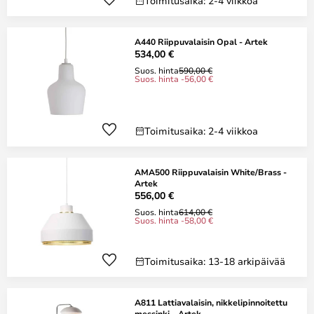
Toimitusaika: 2-4 viikkoa
A440 Riippuvalaisin Opal - Artek
534,00 €
Suos. hinta
590,00 €
Suos. hinta -56,00 €
Toimitusaika: 2-4 viikkoa
AMA500 Riippuvalaisin White/Brass -
Artek
556,00 €
Suos. hinta
614,00 €
Suos. hinta -58,00 €
Toimitusaika: 13-18 arkipäivää
A811 Lattiavalaisin, nikkelipinnoitettu
messinki – Artek