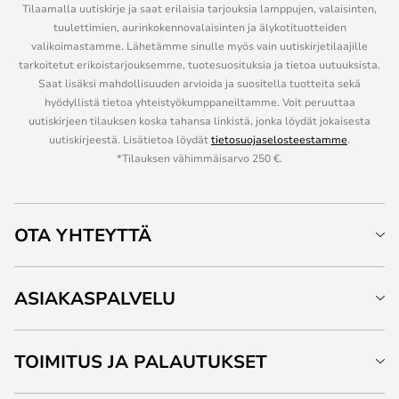
Tilaamalla uutiskirje ja saat erilaisia tarjouksia lamppujen, valaisinten,
tuulettimien, aurinkokennovalaisinten ja älykotituotteiden
valikoimastamme. Lähetämme sinulle myös vain uutiskirjetilaajille
tarkoitetut erikoistarjouksemme, tuotesuosituksia ja tietoa uutuuksista.
Saat lisäksi mahdollisuuden arvioida ja suositella tuotteita sekä
hyödyllistä tietoa yhteistyökumppaneiltamme. Voit peruuttaa
uutiskirjeen tilauksen koska tahansa linkistä, jonka löydät jokaisesta
uutiskirjeestä. Lisätietoa löydät
tietosuojaselosteestamme
.
*Tilauksen vähimmäisarvo 250 €.
OTA YHTEYTTÄ
ASIAKASPALVELU
TOIMITUS JA PALAUTUKSET