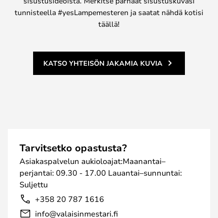
sisustusideoista. Merkitse parhaat sisustuskuvasi
tunnisteella #yesLampemesteren ja saatat nähdä kotisi
täällä!
KATSO YHTEISÖN JAKAMIA KUVIA
Tarvitsetko opastusta?
Asiakaspalvelun aukioloajat:Maanantai–
perjantai: 09.30 - 17.00 Lauantai–sunnuntai:
Suljettu
+358 20 787 1616
info@valaisinmestari.fi