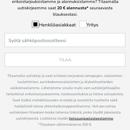
erikoistarjouksistamme ja alennuksistamme? Tilaamalla
uutiskirjeemme saat
20 € alennusta*
seuraavasta
tilauksestasi.
Henkilöasiakkaat
Yritys
TILAA
Tilaamalla uutiskirje ja saat erilaisia tarjouksia lamppujen, valaisinten,
tuulettimien, aurinkokennovalaisinten ja älykotituotteiden
valikoimastamme. Lähetämme sinulle myös vain uutiskirjetilaajille
tarkoitetut erikoistarjouksemme, tuotesuosituksia ja tietoa uutuuksista.
Saat lisäksi mahdollisuuden arvioida ja suositella tuotteita sekä
hyödyllistä tietoa yhteistyökumppaneiltamme. Voit peruuttaa
uutiskirjeen tilauksen koska tahansa linkistä, jonka löydät jokaisesta
uutiskirjeestä. Lisätietoa löydät
tietosuojaselosteestamme
.
*Tilauksen vähimmäisarvo 250 €.