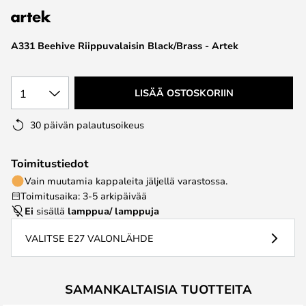
the
images
A331 Beehive Riippuvalaisin Black/Brass - Artek
gallery
1
LISÄÄ OSTOSKORIIN
30 päivän palautusoikeus
Toimitustiedot
Vain muutamia kappaleita jäljellä varastossa.
Toimitusaika: 3-5 arkipäivää
Ei
sisällä
lamppua/ lamppuja
VALITSE E27 VALONLÄHDE
SAMANKALTAISIA TUOTTEITA