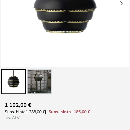
Skip
1 102,00 €
to
Suos. hinta -186,00 €
Suos. hinta
1 288,00 €
the
sis. ALV
beginning
of