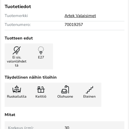
Tuotetiedot
Tuotemerkki
Artek Valaisimet
Tuotenumero:
70019257
Tuotteen edut
Ei sis.
E27
valonlähdet
tä
Täydellinen näihin tiloihin
Ruokailutila
Keittiö
Olohuone
Eteinen
Mitat
Korkeus (cm):
30