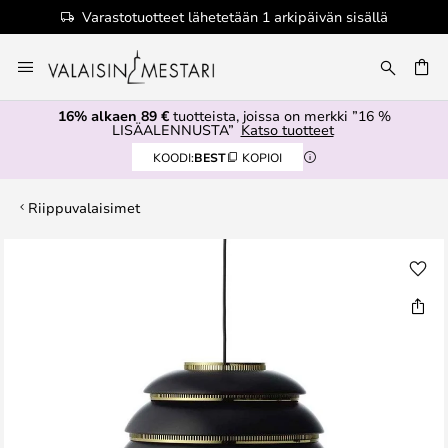
Varastotuotteet lähetetään 1 arkipäivän sisällä
Skip
to
Content
16% alkaen 89 €
tuotteista, joissa on merkki ”16 %
LISÄALENNUSTA”
Katso tuotteet
KOODI:
BEST
KOPIOI
Riippuvalaisimet
Skip
to
the
end
of
the
images
gallery