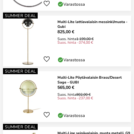
Varastossa
SUMMER DEAL
Multi-Lite lattiavalaisin messinki/musta -
Gubi
825,00 €
Suos. hinta
1 199,00 €
Suos. hinta -374,00 €
Varastossa
SUMMER DEAL
Multi-Lite Pöytävalaisin Brass/Desert
Sage - GUBI
565,00 €
Suos. hinta
802,00 €
Suos. hinta -237,00 €
Varastossa
SUMMER DEAL
Multi-Line seinävalaisin, musta metalli, G9