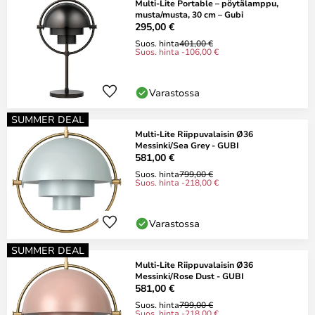
Multi-Lite Portable – pöytälamppu,
musta/musta, 30 cm – Gubi
295,00 €
Suos. hinta
401,00 €
Suos. hinta -106,00 €
Varastossa
SUMMER DEAL
Multi-Lite Riippuvalaisin Ø36
Messinki/Sea Grey - GUBI
581,00 €
Suos. hinta
799,00 €
Suos. hinta -218,00 €
Varastossa
SUMMER DEAL
Multi-Lite Riippuvalaisin Ø36
Messinki/Rose Dust - GUBI
581,00 €
Suos. hinta
799,00 €
Suos. hinta -218,00 €