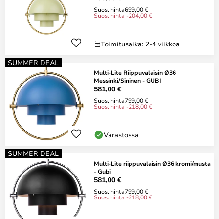
Suos. hinta
699,00 €
Suos. hinta -204,00 €
Toimitusaika: 2-4 viikkoa
SUMMER DEAL
Multi-Lite Riippuvalaisin Ø36
Messinki/Sininen - GUBI
581,00 €
Suos. hinta
799,00 €
Suos. hinta -218,00 €
Varastossa
SUMMER DEAL
Multi-Lite riippuvalaisin Ø36 kromi/musta
- Gubi
581,00 €
Suos. hinta
799,00 €
Suos. hinta -218,00 €