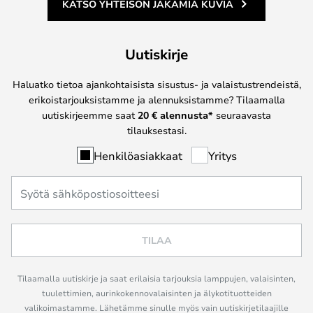
KATSO YHTEISÖN JAKAMIA KUVIA
Uutiskirje
Haluatko tietoa ajankohtaisista sisustus- ja valaistustrendeistä,
erikoistarjouksistamme ja alennuksistamme? Tilaamalla
uutiskirjeemme saat
20 € alennusta*
seuraavasta
tilauksestasi.
Henkilöasiakkaat
Yritys
TILAA
Tilaamalla uutiskirje ja saat erilaisia tarjouksia lamppujen, valaisinten,
tuulettimien, aurinkokennovalaisinten ja älykotituotteiden
valikoimastamme. Lähetämme sinulle myös vain uutiskirjetilaajille