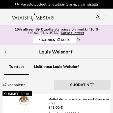
Varastotuotteet lähetetään 1 arkipäivän sisällä
Skip
to
Content
16% alkaen 89 €
tuotteista, joissa on merkki ”16 %
LISÄALENNUSTA”
Katso tuotteet
KOODI:
BEST
KOPIOI
Louis Weisdorf
Tuotteet
Lisätietoa: Louis Weisdorf
47 kappaletta
SUODATIN
SUMMER DEAL
Multi-Lite lattiavalaisin messinki/messinki
- Gubi
848,00 €