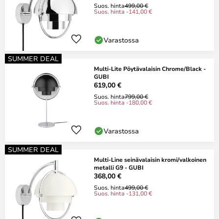
Suos. hinta
499,00 €
Suos. hinta -141,00 €
Varastossa
SUMMER DEAL
Multi-Lite Pöytävalaisin Chrome/Black -
GUBI
619,00 €
Suos. hinta
799,00 €
Suos. hinta -180,00 €
Varastossa
SUMMER DEAL
Multi-Line seinävalaisin kromi/valkoinen
metalli G9 - GUBI
368,00 €
Suos. hinta
499,00 €
Suos. hinta -131,00 €