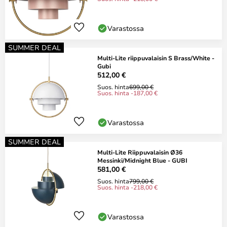
Varastossa
SUMMER DEAL
Multi-Lite riippuvalaisin S Brass/White -
Gubi
512,00 €
Suos. hinta
699,00 €
Suos. hinta -187,00 €
Varastossa
SUMMER DEAL
Multi-Lite Riippuvalaisin Ø36
Messinki/Midnight Blue - GUBI
581,00 €
Suos. hinta
799,00 €
Suos. hinta -218,00 €
Varastossa