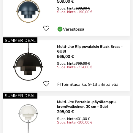
509,00 €
Suos. hinta
699,00 €
Suos. hinta -190,00 €
Varastossa
SUMMER DEAL
Multi-Lite Riippuvalaisin Black Brass -
GUBI
565,00 €
Suos. hinta
799,00 €
Suos. hinta -234,00 €
Toimitusaika: 9-13 arkipäivää
SUMMER DEAL
Multi-Lite Portable -pöytälamppu,
kromi/valkoinen, 30 cm – Gubi
295,00 €
Suos. hinta
401,00 €
Suos. hinta -106,00 €