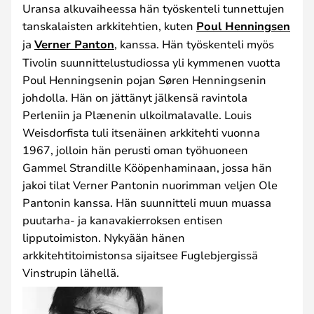
Uransa alkuvaiheessa hän työskenteli tunnettujen
tanskalaisten arkkitehtien, kuten
Poul Henningsen
ja
Verner Panton
, kanssa. Hän työskenteli myös
Tivolin suunnittelustudiossa yli kymmenen vuotta
Poul Henningsenin pojan Søren Henningsenin
johdolla. Hän on jättänyt jälkensä ravintola
Perleniin ja Plænenin ulkoilmalavalle. Louis
Weisdorfista tuli itsenäinen arkkitehti vuonna
1967, jolloin hän perusti oman työhuoneen
Gammel Strandille Kööpenhaminaan, jossa hän
jakoi tilat Verner Pantonin nuorimman veljen Ole
Pantonin kanssa. Hän suunnitteli muun muassa
puutarha- ja kanavakierroksen entisen
lipputoimiston. Nykyään hänen
arkkitehtitoimistonsa sijaitsee Fuglebjergissä
Vinstrupin lähellä.