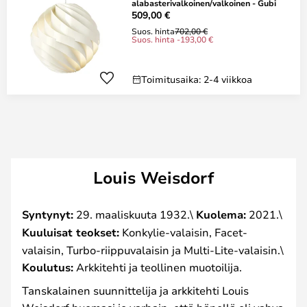
alabasterivalkoinen/valkoinen - Gubi
509,00 €
Suos. hinta
702,00 €
Suos. hinta -193,00 €
Toimitusaika: 2-4 viikkoa
Louis Weisdorf
Syntynyt:
29. maaliskuuta 1932.\
Kuolema:
2021.\
Kuuluisat teokset:
Konkylie-valaisin, Facet-
valaisin, Turbo-riippuvalaisin ja Multi-Lite-valaisin.\
Koulutus:
Arkkitehti ja teollinen muotoilija.
Tanskalainen suunnittelija ja arkkitehti Louis