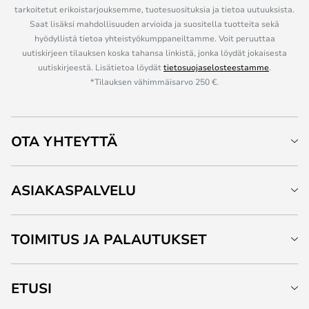
tarkoitetut erikoistarjouksemme, tuotesuosituksia ja tietoa uutuuksista.
Saat lisäksi mahdollisuuden arvioida ja suositella tuotteita sekä
hyödyllistä tietoa yhteistyökumppaneiltamme. Voit peruuttaa
uutiskirjeen tilauksen koska tahansa linkistä, jonka löydät jokaisesta
uutiskirjeestä. Lisätietoa löydät
tietosuojaselosteestamme
.
*Tilauksen vähimmäisarvo 250 €.
OTA YHTEYTTÄ
ASIAKASPALVELU
TOIMITUS JA PALAUTUKSET
ETUSI