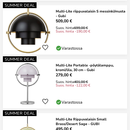
SUMMER DEAL
Multi-Lite riippuvalaisin S messinki/musta
- Gubi
509,00 €
Suos. hinta
699,00 €
Suos. hinta -190,00 €
Varastossa
SUMMER DEAL
Multi-Lite Portable -pöytälamppu,
kromi/lila, 30 cm – Gubi
279,00 €
Suos. hinta
401,00 €
Suos. hinta -122,00 €
Varastossa
SUMMER DEAL
Multi-Lite Rippuvalaisin Small
Brass/Desert Sage - GUBI
495,00 €