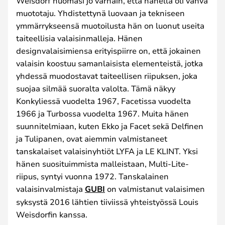
Weisdorf huomasi jo varhain, että hänellä oli vahva
muototaju. Yhdistettynä luovaan ja tekniseen
ymmärrykseensä muotoilusta hän on luonut useita
taiteellisia valaisinmalleja. Hänen
designvalaisimiensa erityispiirre on, että jokainen
valaisin koostuu samanlaisista elementeistä, jotka
yhdessä muodostavat taiteellisen riipuksen, joka
suojaa silmää suoralta valolta. Tämä näkyy
Konkyliessä vuodelta 1967, Facetissa vuodelta
1966 ja Turbossa vuodelta 1967. Muita hänen
suunnitelmiaan, kuten Ekko ja Facet sekä Delfinen
ja Tulipanen, ovat aiemmin valmistaneet
tanskalaiset valaisinyhtiöt LYFA ja LE KLINT. Yksi
hänen suosituimmista malleistaan, Multi-Lite-
riipus, syntyi vuonna 1972. Tanskalainen
valaisinvalmistaja
GUBI
on valmistanut valaisimen
syksystä 2016 lähtien tiiviissä yhteistyössä Louis
Weisdorfin kanssa.