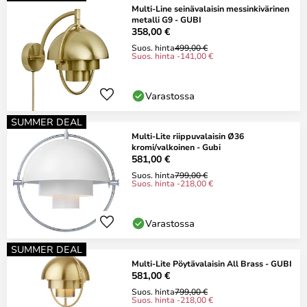
Multi-Line seinävalaisin messinkivärinen
metalli G9 - GUBI
358,00 €
Suos. hinta
499,00 €
Suos. hinta -141,00 €
Varastossa
SUMMER DEAL
Multi-Lite riippuvalaisin Ø36
kromi/valkoinen - Gubi
581,00 €
Suos. hinta
799,00 €
Suos. hinta -218,00 €
Varastossa
SUMMER DEAL
Multi-Lite Pöytävalaisin All Brass - GUBI
581,00 €
Suos. hinta
799,00 €
Suos. hinta -218,00 €