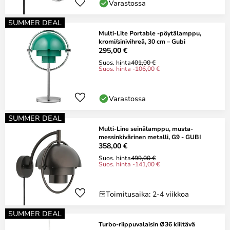
Varastossa
SUMMER DEAL
Multi-Lite Portable -pöytälamppu,
kromi/sinivihreä, 30 cm – Gubi
295,00 €
Suos. hinta
401,00 €
Suos. hinta -106,00 €
Varastossa
SUMMER DEAL
Multi-Line seinälamppu, musta-
messinkivärinen metalli, G9 - GUBI
358,00 €
Suos. hinta
499,00 €
Suos. hinta -141,00 €
Toimitusaika: 2-4 viikkoa
SUMMER DEAL
Turbo-riippuvalaisin Ø36 kiiltävä