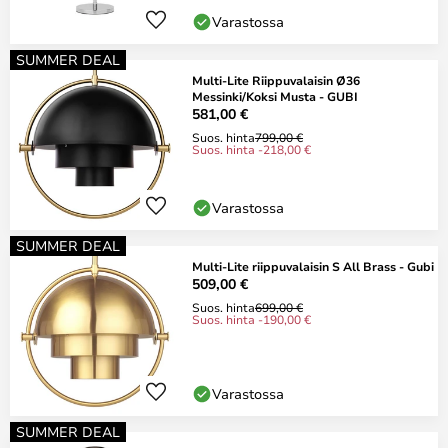
Varastossa
SUMMER DEAL
Multi-Lite Riippuvalaisin Ø36
Messinki/Koksi Musta - GUBI
581,00 €
Suos. hinta
799,00 €
Suos. hinta -218,00 €
Varastossa
SUMMER DEAL
Multi-Lite riippuvalaisin S All Brass - Gubi
509,00 €
Suos. hinta
699,00 €
Suos. hinta -190,00 €
Varastossa
SUMMER DEAL