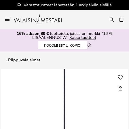
Varastotuotteet lähetetään 1 arkipäivän sisällä
Skip
to
Content
16% alkaen 89 €
tuotteista, joissa on merkki ”16 %
LISÄALENNUSTA”
Katso tuotteet
KOODI:
BEST
KOPIOI
Riippuvalaisimet
Skip
to
the
end
of
the
images
gallery