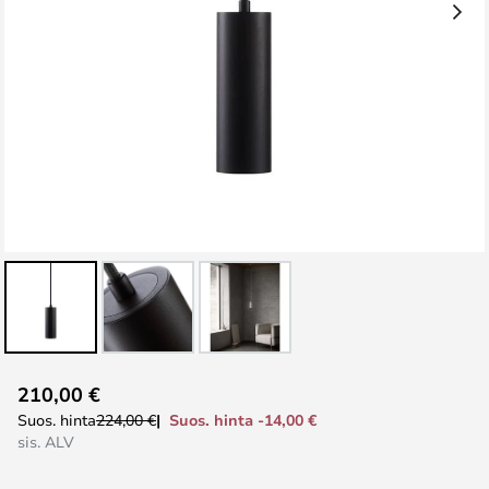
Skip
210,00 €
to
Suos. hinta -14,00 €
Suos. hinta
224,00 €
the
sis. ALV
beginning
of