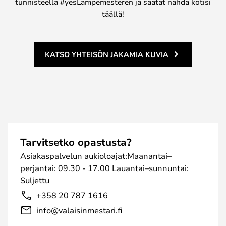
tunnisteella #yesLampemesteren ja saatat nähdä kotisi
täällä!
KATSO YHTEISÖN JAKAMIA KUVIA
Tarvitsetko opastusta?
Asiakaspalvelun aukioloajat:Maanantai–
perjantai: 09.30 - 17.00 Lauantai–sunnuntai:
Suljettu
+358 20 787 1616
info@valaisinmestari.fi