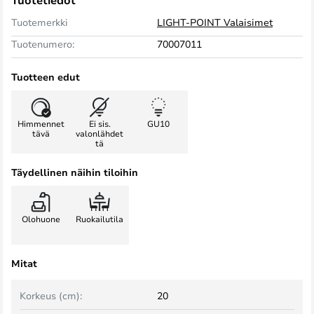
Tuotetiedot
Tuotemerkki
LIGHT-POINT Valaisimet
Tuotenumero:
70007011
Tuotteen edut
Himmennet
Ei sis.
GU10
tävä
valonlähdet
tä
Täydellinen näihin tiloihin
Olohuone
Ruokailutila
Mitat
Korkeus (cm):
20