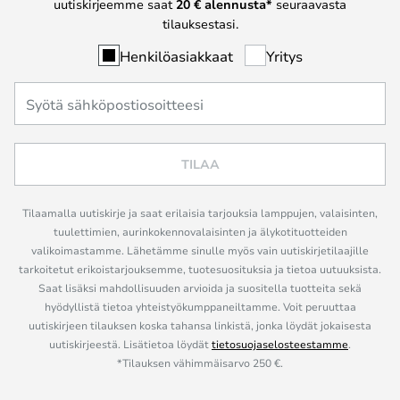
uutiskirjeemme saat
20 € alennusta*
seuraavasta
tilauksestasi.
Henkilöasiakkaat
Yritys
TILAA
Tilaamalla uutiskirje ja saat erilaisia tarjouksia lamppujen, valaisinten,
tuulettimien, aurinkokennovalaisinten ja älykotituotteiden
valikoimastamme. Lähetämme sinulle myös vain uutiskirjetilaajille
tarkoitetut erikoistarjouksemme, tuotesuosituksia ja tietoa uutuuksista.
Saat lisäksi mahdollisuuden arvioida ja suositella tuotteita sekä
hyödyllistä tietoa yhteistyökumppaneiltamme. Voit peruuttaa
uutiskirjeen tilauksen koska tahansa linkistä, jonka löydät jokaisesta
uutiskirjeestä. Lisätietoa löydät
tietosuojaselosteestamme
.
*Tilauksen vähimmäisarvo 250 €.