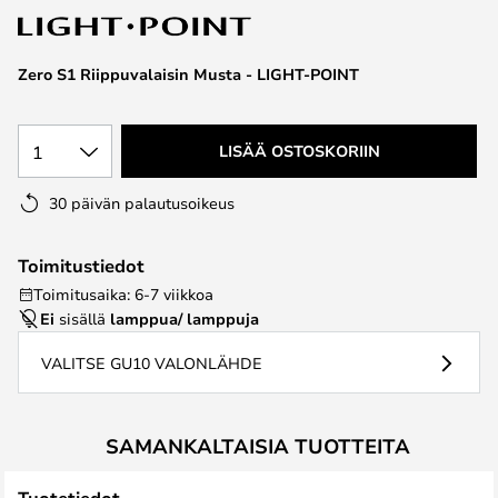
the
images
Zero S1 Riippuvalaisin Musta - LIGHT-POINT
gallery
1
LISÄÄ OSTOSKORIIN
30 päivän palautusoikeus
Toimitustiedot
Toimitusaika: 6-7 viikkoa
Ei
sisällä
lamppua/ lamppuja
VALITSE GU10 VALONLÄHDE
SAMANKALTAISIA TUOTTEITA