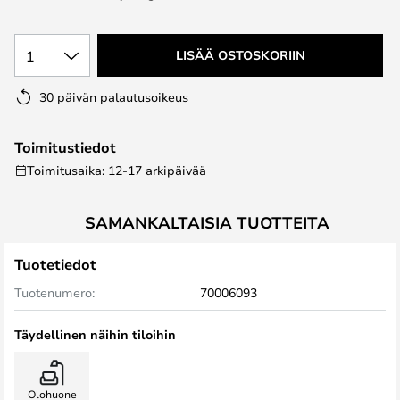
the
images
1
LISÄÄ OSTOSKORIIN
gallery
30 päivän palautusoikeus
Toimitustiedot
Toimitusaika: 12-17 arkipäivää
SAMANKALTAISIA TUOTTEITA
Tuotetiedot
Tuotenumero:
70006093
Täydellinen näihin tiloihin
Olohuone