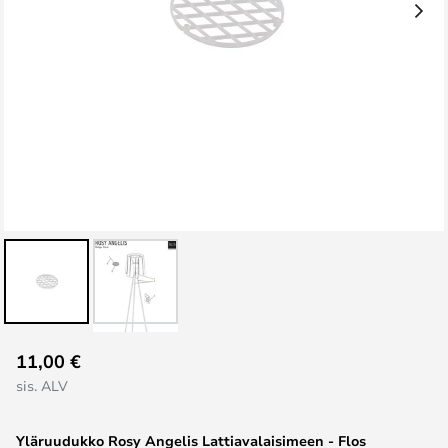
Skip
11,00 €
to
sis. ALV
the
beginning
Yläruudukko Rosy Angelis Lattiavalaisimeen - Flos
of