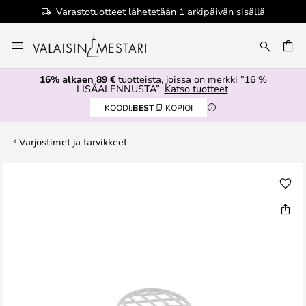
Varastotuotteet lähetetään 1 arkipäivän sisällä
Skip
to
Content
16% alkaen 89 €
tuotteista, joissa on merkki ”16 %
LISÄALENNUSTA”
Katso tuotteet
KOODI:
BEST
KOPIOI
Varjostimet ja tarvikkeet
Skip
to
the
end
of
the
images
gallery