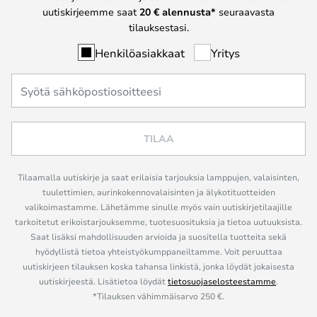
uutiskirjeemme saat
20 € alennusta*
seuraavasta
tilauksestasi.
Henkilöasiakkaat
Yritys
TILAA
Tilaamalla uutiskirje ja saat erilaisia tarjouksia lamppujen, valaisinten,
tuulettimien, aurinkokennovalaisinten ja älykotituotteiden
valikoimastamme. Lähetämme sinulle myös vain uutiskirjetilaajille
tarkoitetut erikoistarjouksemme, tuotesuosituksia ja tietoa uutuuksista.
Saat lisäksi mahdollisuuden arvioida ja suositella tuotteita sekä
hyödyllistä tietoa yhteistyökumppaneiltamme. Voit peruuttaa
uutiskirjeen tilauksen koska tahansa linkistä, jonka löydät jokaisesta
uutiskirjeestä. Lisätietoa löydät
tietosuojaselosteestamme
.
*Tilauksen vähimmäisarvo 250 €.