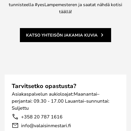
tunnisteella #yesLampemesteren ja saatat nähdä kotisi
täällä!
KATSO YHTEISÖN JAKAMIA KUVIA
Tarvitsetko opastusta?
Asiakaspalvelun aukioloajat:Maanantai–
perjantai: 09.30 - 17.00 Lauantai–sunnuntai:
Suljettu
+358 20 787 1616
info@valaisinmestari.fi