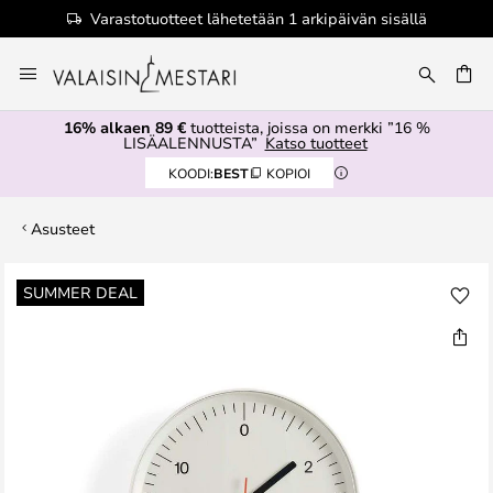
Varastotuotteet lähetetään 1 arkipäivän sisällä
Skip
to
Content
16% alkaen 89 €
tuotteista, joissa on merkki ”16 %
LISÄALENNUSTA”
Katso tuotteet
KOODI:
BEST
KOPIOI
Asusteet
Skip
SUMMER DEAL
to
the
end
of
the
images
gallery