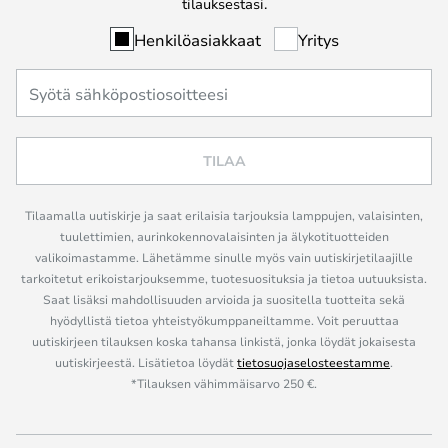
tilauksestasi.
Henkilöasiakkaat
Yritys
TILAA
Tilaamalla uutiskirje ja saat erilaisia tarjouksia lamppujen, valaisinten,
tuulettimien, aurinkokennovalaisinten ja älykotituotteiden
valikoimastamme. Lähetämme sinulle myös vain uutiskirjetilaajille
tarkoitetut erikoistarjouksemme, tuotesuosituksia ja tietoa uutuuksista.
Saat lisäksi mahdollisuuden arvioida ja suositella tuotteita sekä
hyödyllistä tietoa yhteistyökumppaneiltamme. Voit peruuttaa
uutiskirjeen tilauksen koska tahansa linkistä, jonka löydät jokaisesta
uutiskirjeestä. Lisätietoa löydät
tietosuojaselosteestamme
.
*Tilauksen vähimmäisarvo 250 €.