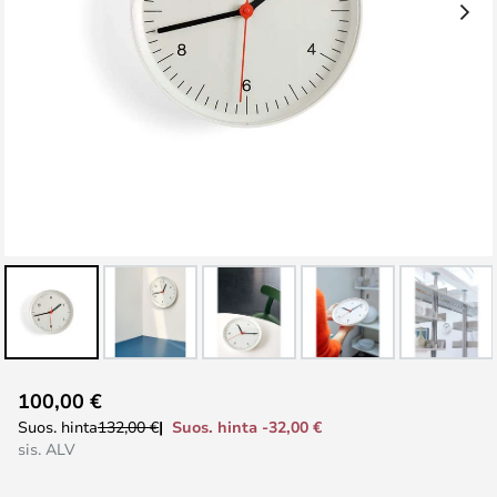
Skip
100,00 €
to
Suos. hinta -32,00 €
Suos. hinta
132,00 €
the
sis. ALV
beginning
of