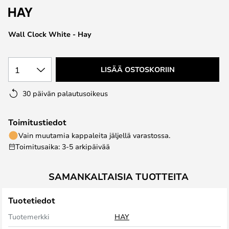
the
images
Wall Clock White - Hay
gallery
1
LISÄÄ OSTOSKORIIN
30 päivän palautusoikeus
Toimitustiedot
Vain muutamia kappaleita jäljellä varastossa.
Toimitusaika: 3-5 arkipäivää
SAMANKALTAISIA TUOTTEITA
Tuotetiedot
Tuotemerkki
HAY