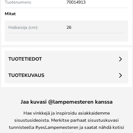
Tuotenumero:
70014913
Mitat
Halkaisija (cm):
26
TUOTETIEDOT
TUOTEKUVAUS
Jaa kuvasi @lampemesteren kanssa
Hae vinkkejä ja inspiroidu asiakkaidemme
sisustusideoista. Merkitse parhaat sisustuskuvasi
tunnisteella #yesLampemesteren ja saatat nähdä kotisi