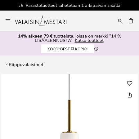
Varastotuotteet lähetetään 1 arkipäivän sisällä
Skip
to
Content
14% alkaen 79 €
tuotteista, joissa on merkki ”14 %
LISÄALENNUSTA”
Katso tuotteet
KOODI:
BEST
KOPIOI
Riippuvalaisimet
Skip
to
the
end
of
the
images
gallery