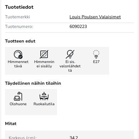
Tuotetiedot
Tuotemerkki
Louis Poulsen Valaisimet
Tuotenumero:
6090223
Tuotteen edut
Himmennet
Himmennin
Ei sis.
E27
tävä
ei sisälly
valonlähdet
tä
Täydellinen näihin tiloihin
Olohuone
Ruokailutila
Mitat
Korkeus (cm):
34,2