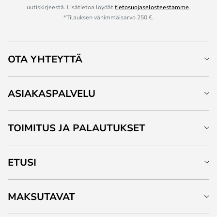
uutiskirjeestä. Lisätietoa löydät
tietosuojaselosteestamme
.
*Tilauksen vähimmäisarvo 250 €.
OTA YHTEYTTÄ
ASIAKASPALVELU
TOIMITUS JA PALAUTUKSET
ETUSI
MAKSUTAVAT