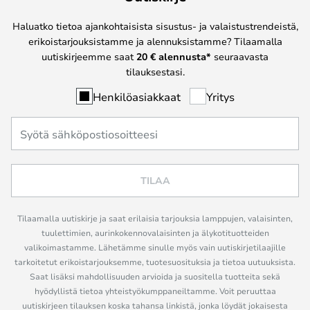
Haluatko tietoa ajankohtaisista sisustus- ja valaistustrendeistä,
erikoistarjouksistamme ja alennuksistamme? Tilaamalla
uutiskirjeemme saat
20 € alennusta*
seuraavasta
tilauksestasi.
Henkilöasiakkaat
Yritys
TILAA
Tilaamalla uutiskirje ja saat erilaisia tarjouksia lamppujen, valaisinten,
tuulettimien, aurinkokennovalaisinten ja älykotituotteiden
valikoimastamme. Lähetämme sinulle myös vain uutiskirjetilaajille
tarkoitetut erikoistarjouksemme, tuotesuosituksia ja tietoa uutuuksista.
Saat lisäksi mahdollisuuden arvioida ja suositella tuotteita sekä
hyödyllistä tietoa yhteistyökumppaneiltamme. Voit peruuttaa
uutiskirjeen tilauksen koska tahansa linkistä, jonka löydät jokaisesta