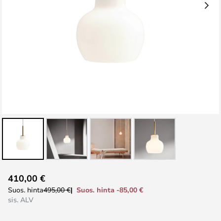
Skip
410,00 €
to
Suos. hinta -85,00 €
Suos. hinta
495,00 €
the
sis. ALV
beginning
of