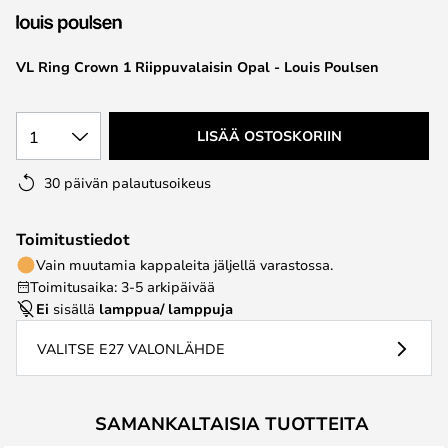
the
images
VL Ring Crown 1 Riippuvalaisin Opal - Louis Poulsen
gallery
1
LISÄÄ OSTOSKORIIN
30 päivän palautusoikeus
Toimitustiedot
Vain muutamia kappaleita jäljellä varastossa.
Toimitusaika: 3-5 arkipäivää
Ei
sisällä
lamppua/ lamppuja
VALITSE E27 VALONLÄHDE
SAMANKALTAISIA TUOTTEITA