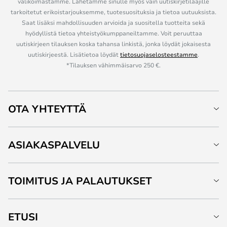
valikoimastamme. Lähetämme sinulle myös vain uutiskirjetilaajille
tarkoitetut erikoistarjouksemme, tuotesuosituksia ja tietoa uutuuksista.
Saat lisäksi mahdollisuuden arvioida ja suositella tuotteita sekä
hyödyllistä tietoa yhteistyökumppaneiltamme. Voit peruuttaa
uutiskirjeen tilauksen koska tahansa linkistä, jonka löydät jokaisesta
uutiskirjeestä. Lisätietoa löydät
tietosuojaselosteestamme
.
*Tilauksen vähimmäisarvo 250 €.
OTA YHTEYTTÄ
ASIAKASPALVELU
TOIMITUS JA PALAUTUKSET
ETUSI