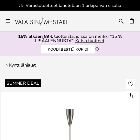
Varastotuotteet lähetetään 1 arkipäivän sisällä
Skip
to
Content
16% alkaen 89 €
tuotteista, joissa on merkki ”16 %
LISÄALENNUSTA”
Katso tuotteet
KOODI:
BEST
KOPIOI
Kynttilänjalat
Skip
SUMMER DEAL
to
the
end
of
the
images
gallery