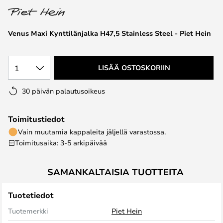
the
images
Venus Maxi Kynttilänjalka H47,5 Stainless Steel - Piet Hein
gallery
1
LISÄÄ OSTOSKORIIN
30 päivän palautusoikeus
Toimitustiedot
Vain muutamia kappaleita jäljellä varastossa.
Toimitusaika: 3-5 arkipäivää
SAMANKALTAISIA TUOTTEITA
Tuotetiedot
Tuotemerkki
Piet Hein