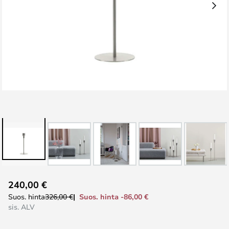
Skip
240,00 €
to
Suos. hinta -86,00 €
Suos. hinta
326,00 €
the
sis. ALV
beginning
of