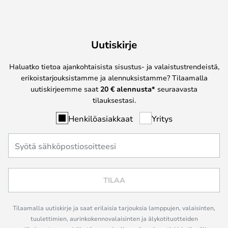
Uutiskirje
Haluatko tietoa ajankohtaisista sisustus- ja valaistustrendeistä,
erikoistarjouksistamme ja alennuksistamme? Tilaamalla
uutiskirjeemme saat
20 € alennusta*
seuraavasta
tilauksestasi.
Henkilöasiakkaat
Yritys
TILAA
Tilaamalla uutiskirje ja saat erilaisia tarjouksia lamppujen, valaisinten,
tuulettimien, aurinkokennovalaisinten ja älykotituotteiden