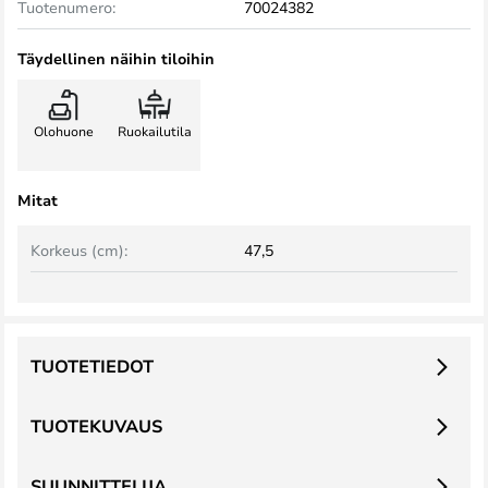
Tuotenumero:
70024382
Täydellinen näihin tiloihin
Olohuone
Ruokailutila
Mitat
Korkeus (cm):
47,5
TUOTETIEDOT
TUOTEKUVAUS
SUUNNITTELIJA