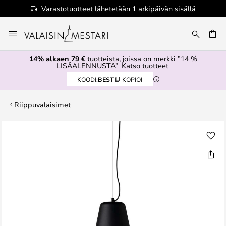
Varastotuotteet lähetetään 1 arkipäivän sisällä
Skip
to
Content
14% alkaen 79 €
tuotteista, joissa on merkki ”14 %
LISÄALENNUSTA”
Katso tuotteet
KOODI:
BEST
KOPIOI
Riippuvalaisimet
Skip
to
the
end
of
the
images
gallery