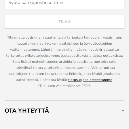
TILAA
Tilaamalla uutiskirje ja saat erilaisia tarjouksia lamppujen, valaisinten,
tuulettimien, aurinkokennovalaisinten ja älykotituotteiden
valikoimastamme. Lähetämme sinulle myös vain uutiskirjetilaajille
tarkoitetut erikoistarjouksemme, tuotesuosituksia ja tietoa uutuuksista.
Saat lisäksi mahdollisuuden arvioida ja suositella tuotteita sekä
hyödyllistä tietoa yhteistyökumppaneiltamme. Voit peruuttaa
uutiskirjeen tilauksen koska tahansa linkistä, jonka löydät jokaisesta
uutiskirjeestä. Lisätietoa löydät
tietosuojaselosteestamme
.
*Tilauksen vähimmäisarvo 250 €.
OTA YHTEYTTÄ