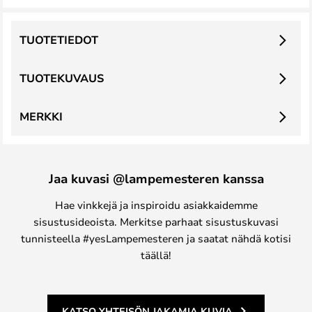
TUOTETIEDOT
TUOTEKUVAUS
MERKKI
Jaa kuvasi @lampemesteren kanssa
Hae vinkkejä ja inspiroidu asiakkaidemme
sisustusideoista. Merkitse parhaat sisustuskuvasi
tunnisteella #yesLampemesteren ja saatat nähdä kotisi
täällä!
KATSO YHTEISÖN JAKAMIA KUVIA