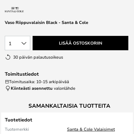
the
images
gallery
Vaso Riippuvalaisin Black - Santa & Cole
1
LISÄÄ OSTOSKORIIN
30 päivän palautusoikeus
Toimitustiedot
Toimitusaika: 10-15 arkipäivää
Kiinteästi asennettu
valonlähde
SAMANKALTAISIA TUOTTEITA
Tuotetiedot
Tuotemerkki
Santa & Cole Valaisimet