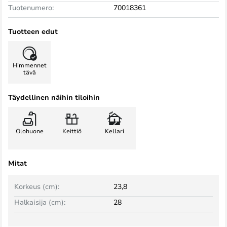
Tuotenumero:
70018361
Tuotteen edut
Himmennet
tävä
Täydellinen näihin tiloihin
Olohuone
Keittiö
Kellari
Mitat
Korkeus (cm):
23,8
Halkaisija (cm):
28