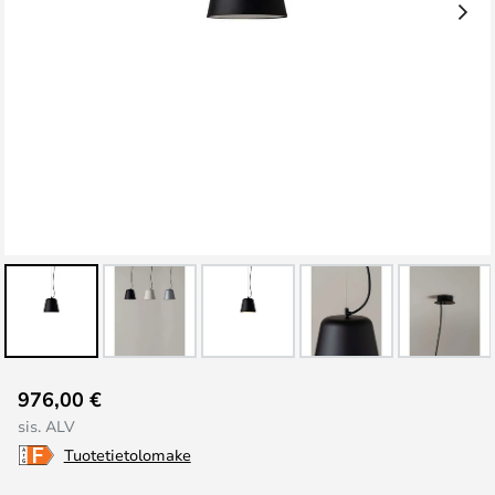
Skip
976,00 €
to
sis. ALV
the
Tuotetietolomake
beginning
of