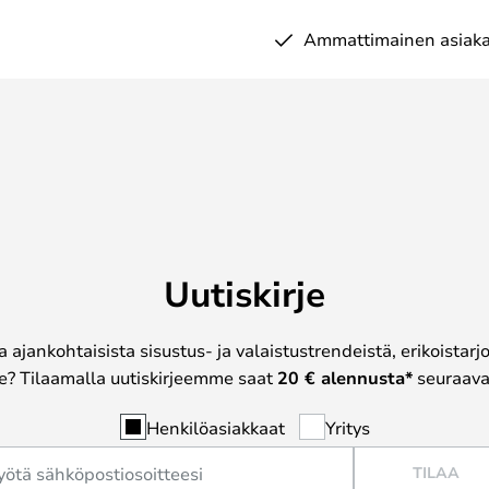
Ammattimainen asiaka
Uutiskirje
a ajankohtaisista sisustus- ja valaistustrendeistä, erikoistar
? Tilaamalla uutiskirjeemme saat
20 € alennusta*
seuraavas
Henkilöasiakkaat
Yritys
TILAA