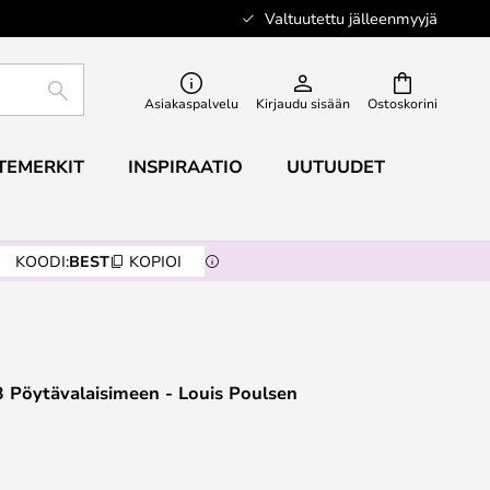
Valtuutettu jälleenmyyjä
ETSI
Asiakaspalvelu
Kirjaudu sisään
Ostoskorini
TEMERKIT
INSPIRAATIO
UUTUUDET
KOODI:
BEST
KOPIOI
 Pöytävalaisimeen - Louis Poulsen