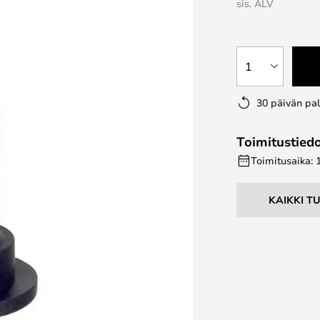
sis. ALV
1
30 päivän pa
Toimitustied
Toimitusaika: 
KAIKKI T