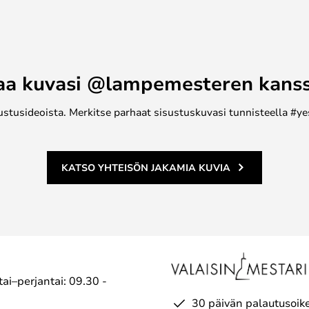
aa kuvasi @lampemesteren kans
ustusideoista. Merkitse parhaat sisustuskuvasi tunnisteella #ye
KATSO YHTEISÖN JAKAMIA KUVIA
ai–perjantai: 09.30 -
30 päivän palautusoik