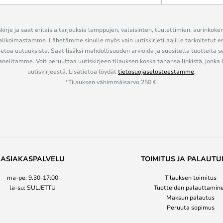
kirje ja saat erilaisia tarjouksia lamppujen, valaisinten, tuulettimien, aurinkoke
alikoimastamme. Lähetämme sinulle myös vain uutiskirjetilaajille tarkoitetut 
ietoa uutuuksista. Saat lisäksi mahdollisuuden arvioida ja suositella tuotteita s
eiltamme. Voit peruuttaa uutiskirjeen tilauksen koska tahansa linkistä, jonka 
uutiskirjeestä. Lisätietoa löydät
tietosuojaselosteestamme
.
*Tilauksen vähimmäisarvo 250 €.
ASIAKASPALVELU
TOIMITUS JA PALAUTU
ma-pe: 9.30-17:00
Tilauksen toimitus
la-su: SULJETTU
Tuotteiden palauttamin
Maksun palautus
Peruuta sopimus