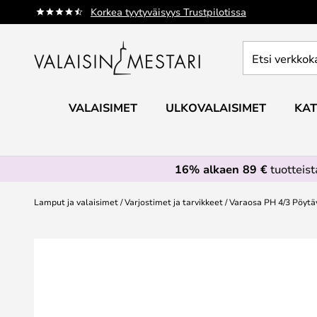
Skip
Korkea tyytyväisyys Trustpilotissa
to
Content
Etsi
verkkokaupan
valikoimasta...
VALAISIMET
ULKOVALAISIMET
KAT
16% alkaen 89 €
tuotteis
Lamput ja valaisimet
Varjostimet ja tarvikkeet
Varaosa PH 4/3 Pöytä
Skip
to
the
end