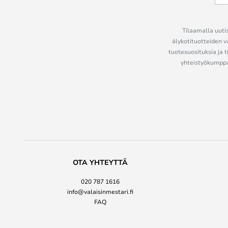
Tilaamalla uutis
älykotituotteiden v
tuotesuosituksia ja t
yhteistyökumppan
OTA YHTEYTTÄ
020 787 1616
info@valaisinmestari.fi
FAQ