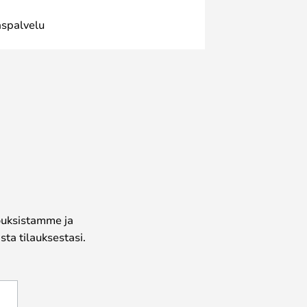
spalvelu
jouksistamme ja
ta tilauksestasi.