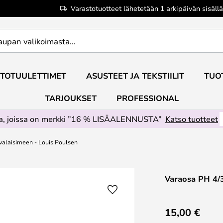
Varastotuotteet lähetetään 1 arkipäivän sisällä
TOTUULETTIMET
ASUSTEET JA TEKSTIILIT
TUO
TARJOUKSET
PROFESSIONAL
ta, joissa on merkki ”16 % LISÄALENNUSTA”
Katso tuotteet
valaisimeen - Louis Poulsen
Varaosa PH 4/3
15,00 €