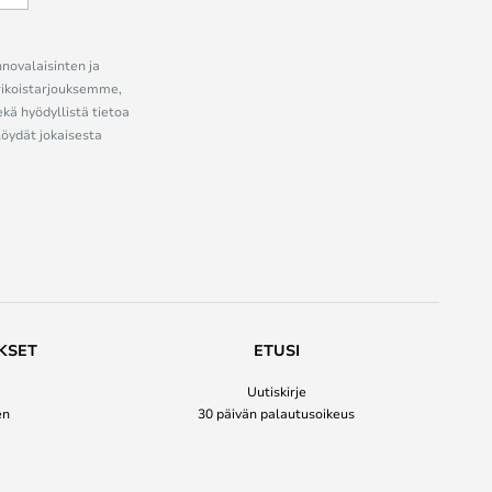
nnovalaisinten ja
erikoistarjouksemme,
ekä hyödyllistä tietoa
löydät jokaisesta
KSET
ETUSI
Uutiskirje
en
30 päivän palautusoikeus