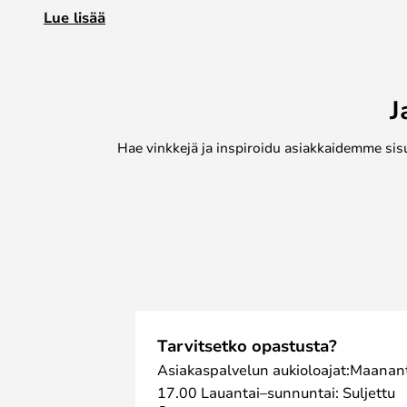
löydä tarvitsemaasi varaosaa lamppuun.
Lue lisää
J
Hae vinkkejä ja inspiroidu asiakkaidemme sis
Tarvitsetko opastusta?
Asiakaspalvelun aukioloajat:Maanant
17.00 Lauantai–sunnuntai: Suljettu