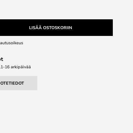
LISÄÄ OSTOSKORIIN
lautusoikeus
ot
11-16 arkipäivää
UOTETIEDOT