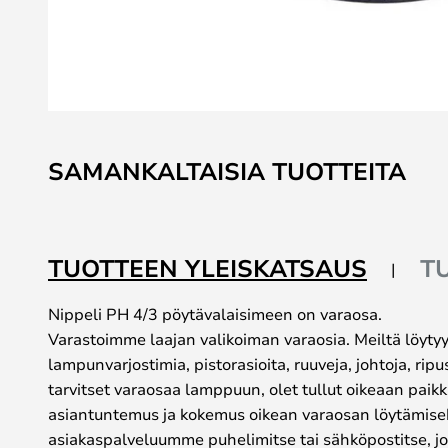
Skip
to
SAMANKALTAISIA TUOTTEITA
the
beginning
of
the
TUOTTEEN YLEISKATSAUS
T
images
gallery
Nippeli PH 4/3 pöytävalaisimeen on varaosa.
Varastoimme laajan valikoiman varaosia. Meiltä löyt
lampunvarjostimia, pistorasioita, ruuveja, johtoja, ripu
tarvitset varaosaa lamppuun, olet tullut oikeaan paikk
asiantuntemus ja kokemus oikean varaosan löytämiseks
asiakaspalveluumme puhelimitse tai sähköpostitse, jos