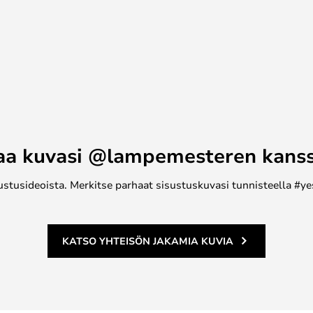
aa kuvasi @lampemesteren kans
ustusideoista. Merkitse parhaat sisustuskuvasi tunnisteella #ye
KATSO YHTEISÖN JAKAMIA KUVIA