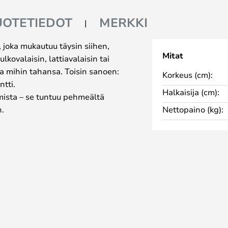
UOTETIEDOT
MERKKI
 joka mukautuu täysin siihen,
Mitat
lkovalaisin, lattiavalaisin tai
aa mihin tahansa. Toisin sanoen:
Korkeus (cm):
tti.
Halkaisija (cm):
umista – se tuntuu pehmeältä
n.
Nettopaino (kg):