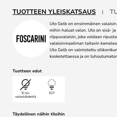
of
the
TUOTTEEN YLEISKATSAUS
T
images
gallery
Uto Gelb on ensimmäinen valaisin,
mihin haluat valon. Uto on sisä- ja u
riippuvalaisin, joka voidaan ripust
valaisinmaailman taitavin kameleon
Uto Gelb on valmistettu silikonik
kosketettaessa ja on tuhoutumato
Tuotteen edut
Ei sis.
E27
valonlähdettä
Täydellinen näihin tiloihin