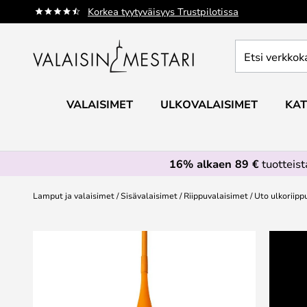
Skip
Korkea tyytyväisyys Trustpilotissa
to
Content
Etsi
verkkokaupan
valikoimasta...
VALAISIMET
ULKOVALAISIMET
KAT
16% alkaen 89 €
tuotteis
Lamput ja valaisimet
Sisävalaisimet
Riippuvalaisimet
Uto ulkoriippu
Skip
to
the
end