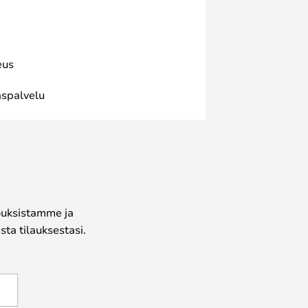
eus
spalvelu
jouksistamme ja
ta tilauksestasi.