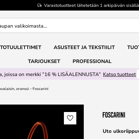
Varastotuotteet lähetetään 1 arkipäivän sisällä
TOTUULETTIMET
ASUSTEET JA TEKSTIILIT
TUO
TARJOUKSET
PROFESSIONAL
ta, joissa on merkki ”16 % LISÄALENNUSTA”
Katso tuotteet
valaisin, oranssi – Foscarini
Uto ulkoriippuv