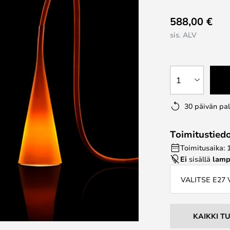
588,00 €
sis. ALV
1
30 päivän pa
Toimitustied
Toimitusaika: 
Ei
sisällä
lamp
VALITSE E27
KAIKKI T