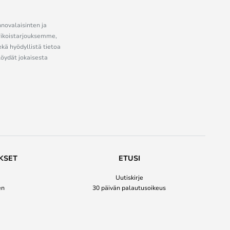
nnovalaisinten ja
erikoistarjouksemme,
ekä hyödyllistä tietoa
löydät jokaisesta
KSET
ETUSI
Uutiskirje
en
30 päivän palautusoikeus