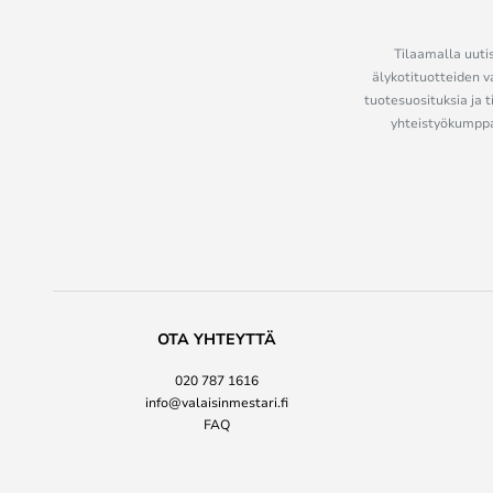
Tilaamalla uutis
älykotituotteiden v
tuotesuosituksia ja t
yhteistyökumppan
OTA YHTEYTTÄ
020 787 1616
info@valaisinmestari.fi
FAQ