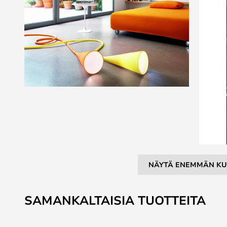
NÄYTÄ ENEMMÄN KU
Skip
to
SAMANKALTAISIA TUOTTEITA
the
beginning