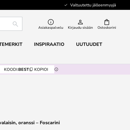
Valtuutettu jälleenmyyjä
ETSI
Asiakaspalvelu
Kirjaudu sisään
Ostoskorini
TEMERKIT
INSPIRAATIO
UUTUUDET
KOODI:
BEST
KOPIOI
alaisin, oranssi – Foscarini