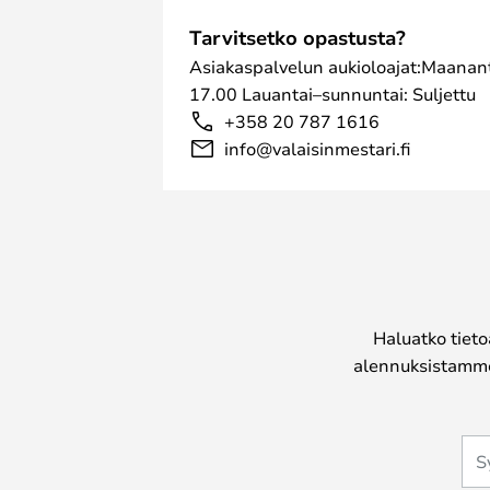
Tarvitsetko opastusta?
Asiakaspalvelun aukioloajat:Maanant
17.00 Lauantai–sunnuntai: Suljettu
+358 20 787 1616
info@valaisinmestari.fi
Haluatko tieto
alennuksistamme