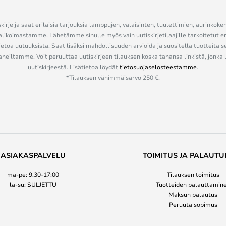
kirje ja saat erilaisia tarjouksia lamppujen, valaisinten, tuulettimien, aurinkoke
alikoimastamme. Lähetämme sinulle myös vain uutiskirjetilaajille tarkoitetut 
ietoa uutuuksista. Saat lisäksi mahdollisuuden arvioida ja suositella tuotteita s
eiltamme. Voit peruuttaa uutiskirjeen tilauksen koska tahansa linkistä, jonka 
uutiskirjeestä. Lisätietoa löydät
tietosuojaselosteestamme
.
*Tilauksen vähimmäisarvo 250 €.
ASIAKASPALVELU
TOIMITUS JA PALAUTU
ma-pe: 9.30-17:00
Tilauksen toimitus
la-su: SULJETTU
Tuotteiden palauttamin
Maksun palautus
Peruuta sopimus