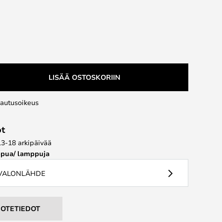
LISÄÄ OSTOSKORIIN
lautusoikeus
ot
13-18 arkipäivää
pua/ lamppuja
 VALONLÄHDE
UOTETIEDOT