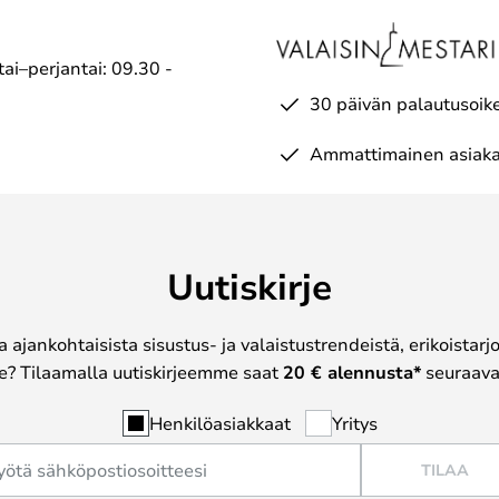
ai–perjantai: 09.30 -
30 päivän palautusoik
Ammattimainen asiaka
Uutiskirje
a ajankohtaisista sisustus- ja valaistustrendeistä, erikoistar
? Tilaamalla uutiskirjeemme saat
20 € alennusta*
seuraavas
Henkilöasiakkaat
Yritys
TILAA