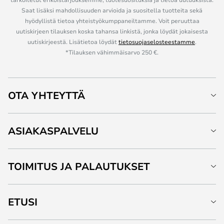
Saat lisäksi mahdollisuuden arvioida ja suositella tuotteita sekä
hyödyllistä tietoa yhteistyökumppaneiltamme. Voit peruuttaa
uutiskirjeen tilauksen koska tahansa linkistä, jonka löydät jokaisesta
uutiskirjeestä. Lisätietoa löydät
tietosuojaselosteestamme
.
*Tilauksen vähimmäisarvo 250 €.
OTA YHTEYTTÄ
ASIAKASPALVELU
TOIMITUS JA PALAUTUKSET
ETUSI