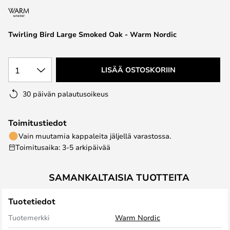
the
images
Twirling Bird Large Smoked Oak - Warm Nordic
gallery
1
LISÄÄ OSTOSKORIIN
30 päivän palautusoikeus
Toimitustiedot
Vain muutamia kappaleita jäljellä varastossa.
Toimitusaika: 3-5 arkipäivää
SAMANKALTAISIA TUOTTEITA
Tuotetiedot
Tuotemerkki
Warm Nordic