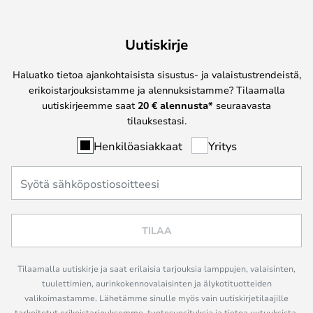
Uutiskirje
Haluatko tietoa ajankohtaisista sisustus- ja valaistustrendeistä,
erikoistarjouksistamme ja alennuksistamme? Tilaamalla
uutiskirjeemme saat
20 € alennusta*
seuraavasta
tilauksestasi.
Henkilöasiakkaat
Yritys
TILAA
Tilaamalla uutiskirje ja saat erilaisia tarjouksia lamppujen, valaisinten,
tuulettimien, aurinkokennovalaisinten ja älykotituotteiden
valikoimastamme. Lähetämme sinulle myös vain uutiskirjetilaajille
tarkoitetut erikoistarjouksemme, tuotesuosituksia ja tietoa uutuuksista.