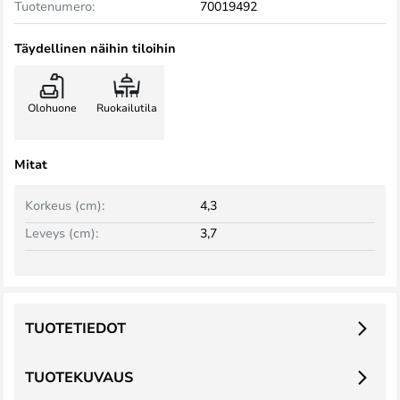
Tuotenumero:
70019492
Täydellinen näihin tiloihin
Olohuone
Ruokailutila
Mitat
Korkeus (cm):
4,3
Leveys (cm):
3,7
TUOTETIEDOT
TUOTEKUVAUS