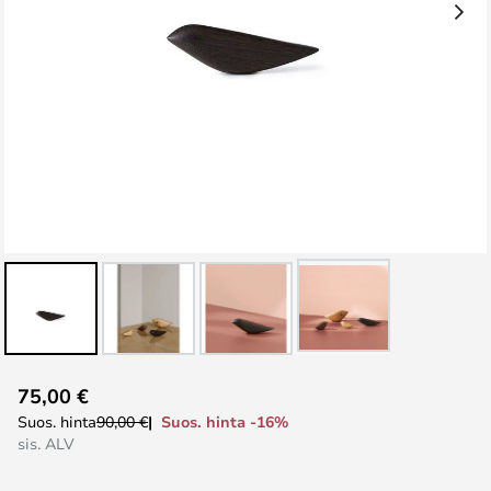
Skip
75,00 €
to
Suos. hinta -16%
Suos. hinta
90,00 €
the
sis. ALV
beginning
of