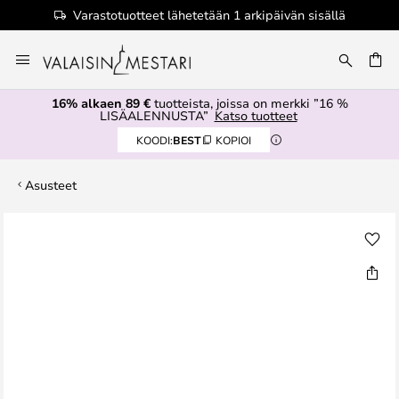
Varastotuotteet lähetetään 1 arkipäivän sisällä
Skip
to
Content
16% alkaen 89 €
tuotteista, joissa on merkki ”16 %
LISÄALENNUSTA”
Katso tuotteet
KOODI:
BEST
KOPIOI
Asusteet
Skip
to
the
end
of
the
images
gallery