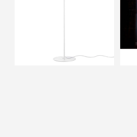
of
the
images
gallery
Skip
to
the
beginning
of
the
images
gallery