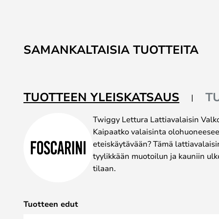
SAMANKALTAISIA TUOTTEITA
TUOTTEEN YLEISKATSAUS
T
Twiggy Lettura Lattiavalaisin Valk
Kaipaatko valaisinta olohuoneese
eteiskäytävään? Tämä lattiavalaisi
tyylikkään muotoilun ja kauniin u
tilaan.
Tuotteen edut