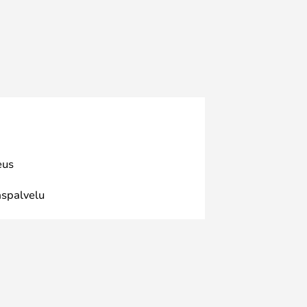
eus
spalvelu