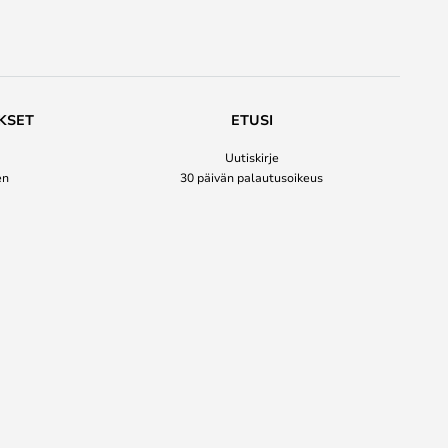
KSET
ETUSI
Uutiskirje
en
30 päivän palautusoikeus