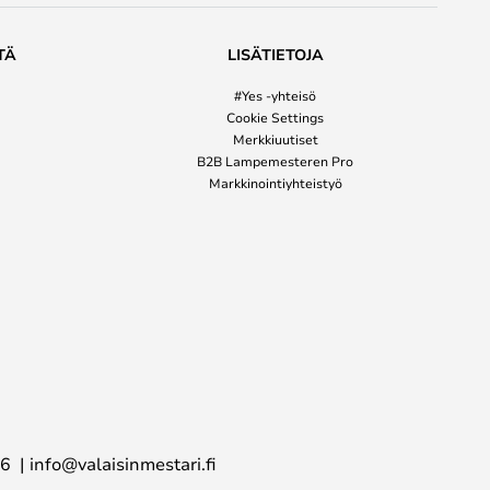
TÄ
LISÄTIETOJA
#Yes -yhteisö
Cookie Settings
Merkkiuutiset
B2B Lampemesteren Pro
Markkinointiyhteistyö
16
info@valaisinmestari.fi