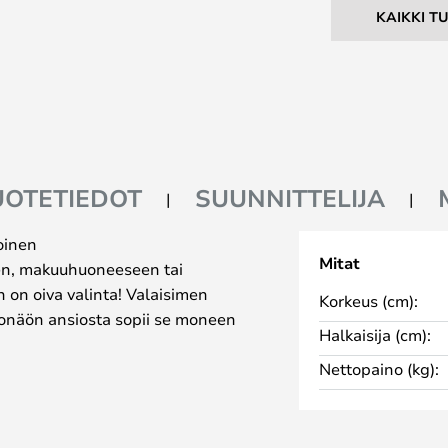
KAIKKI T
UOTETIEDOT
SUUNNITTELIJA
oinen
Mitat
en, makuuhuoneeseen tai
n on oiva valinta! Valaisimen
Korkeus (cm):
lkonäön ansiosta sopii se moneen
Halkaisija (cm):
Nettopaino (kg):