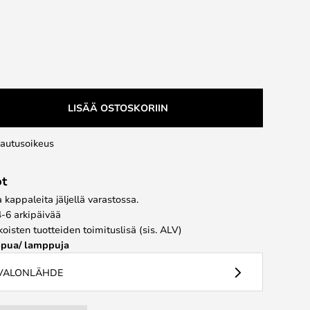
LISÄÄ OSTOSKORIIN
lautusoikeus
ot
kappaleita jäljellä varastossa.
4-6 arkipäivää
koisten tuotteiden toimituslisä (sis. ALV)
pua/ lamppuja
 VALONLÄHDE