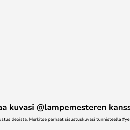
aa kuvasi @lampemesteren kans
ustusideoista. Merkitse parhaat sisustuskuvasi tunnisteella #ye