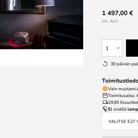
1 497,00 €
sis. ALV
1
30 päivän pa
Toimitustied
Vain muutamia 
Toimitusaika: 
29,95 €
suuriko
Ei
sisällä
lamp
VALITSE E27