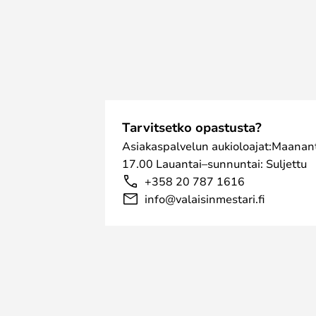
Tarvitsetko opastusta?
Asiakaspalvelun aukioloajat:Maanant
17.00 Lauantai–sunnuntai: Suljettu
+358 20 787 1616
info@valaisinmestari.fi