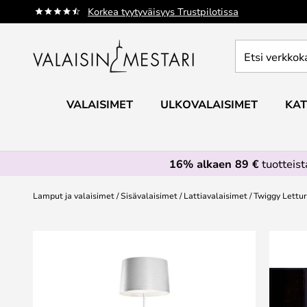
Skip
Korkea tyytyväisyys Trustpilotissa
to
Content
Etsi
verkkokaupan
valikoimasta...
VALAISIMET
ULKOVALAISIMET
KAT
16% alkaen 89 €
tuotteis
Lamput ja valaisimet
Sisävalaisimet
Lattiavalaisimet
Twiggy Lettur
Skip
to
the
end