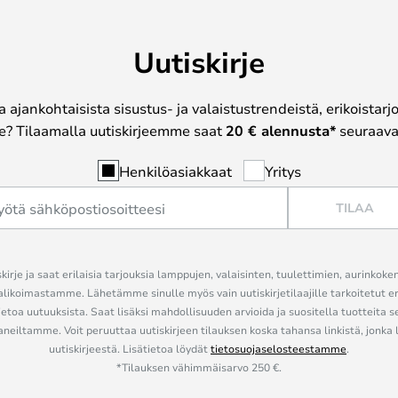
Uutiskirje
a ajankohtaisista sisustus- ja valaistustrendeistä, erikoistar
? Tilaamalla uutiskirjeemme saat
20 € alennusta*
seuraavas
Henkilöasiakkaat
Yritys
TILAA
kirje ja saat erilaisia tarjouksia lamppujen, valaisinten, tuulettimien, aurinkoke
alikoimastamme. Lähetämme sinulle myös vain uutiskirjetilaajille tarkoitetut 
ietoa uutuuksista. Saat lisäksi mahdollisuuden arvioida ja suositella tuotteita s
eiltamme. Voit peruuttaa uutiskirjeen tilauksen koska tahansa linkistä, jonka 
uutiskirjeestä. Lisätietoa löydät
tietosuojaselosteestamme
.
*Tilauksen vähimmäisarvo 250 €.